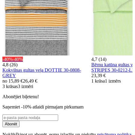
-40%
-40%
4,7 (14)
4,8 (26)
Bērnu katūna gultas 
Kokvilnas gultas veļa DOTTIE 30-0808-
STRIPES 30-0212-
GREY
23,39 €
no
15,89 €
26,49 €
1 krāsa
1 izmērs
3 krāsas
3 izmēri
Abonējiet biļetenu!
Saņemiet -10% atlaidi pirmajam pirkumam
Abonēt
Noklikšķinot uz abonēt, esmu izlasījis un piekrītu
privātuma politika