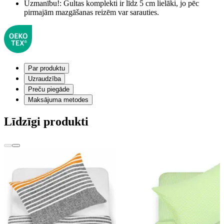
Uzmanību!:
Gultas komplekti ir līdz 5 cm lielāki, jo pēc
pirmajām mazgāšanas reizēm var sarauties.
Par produktu
Uzraudzība
Preču piegāde
Maksājuma metodes
Līdzīgi produkti