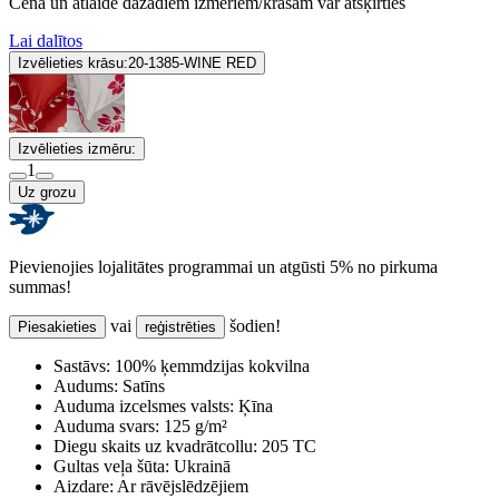
Cena un atlaide dažādiem izmēriem/krāsām var atšķirties
Lai dalītos
Izvēlieties krāsu:
20-1385-WINE RED
Izvēlieties izmēru:
1
Uz grozu
Pievienojies lojalitātes programmai un atgūsti 5% no pirkuma
summas!
vai
šodien!
Piesakieties
reģistrēties
Sastāvs:
100% ķemmdzijas kokvilna
Audums:
Satīns
Auduma izcelsmes valsts:
Ķīna
Auduma svars:
125 g/m²
Diegu skaits uz kvadrātcollu:
205 TC
Gultas veļa šūta:
Ukrainā
Aizdare:
Ar rāvējslēdzējiem