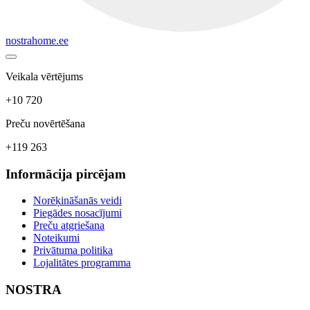
nostrahome.ee
Veikala vērtējums
+10 720
Preču novērtēšana
+119 263
Informācija pircējam
Norēķināšanās veidi
Piegādes nosacījumi
Preču atgriešana
Noteikumi
Privātuma politika
Lojalitātes programma
NOSTRA