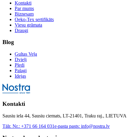
Kontakti
Par mums
Biznesam
Oeko-Tex sertifikāts
Viesu grāmata
Draugi
Blog
Gultas Veļa
Dvieļi
Pledi
Palagi
Idejas
Kontakti
Sausiu iela 44, Sausiu ciemats, LT-21401, Traku raj., LIETUVA
Tālr. Nr.:
+371 66 164 031
e-pasta pasts:
info@nostra.lv