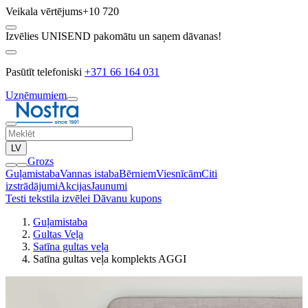
Veikala vērtējums
+10 720
Izvēlies UNISEND pakomātu un saņem dāvanas!
Pasūtīt telefoniski
+371 66 164 031
Uzņēmumiem
LV
Grozs
Guļamistaba
Vannas istaba
Bērniem
Viesnīcām
Citi
izstrādājumi
Akcijas
Jaunumi
Testi tekstila izvēlei
Dāvanu kupons
Guļamistaba
Gultas Veļa
Satīna gultas veļa
Satīna gultas veļa komplekts AGGI