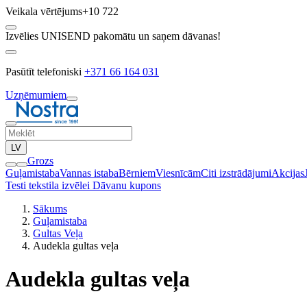
Veikala vērtējums
+10 722
Izvēlies UNISEND pakomātu un saņem dāvanas!
Pasūtīt telefoniski
+371 66 164 031
Uzņēmumiem
LV
Grozs
Guļamistaba
Vannas istaba
Bērniem
Viesnīcām
Citi izstrādājumi
Akcijas
Testi tekstila izvēlei
Dāvanu kupons
Sākums
Guļamistaba
Gultas Veļa
Audekla gultas veļa
Audekla gultas veļa