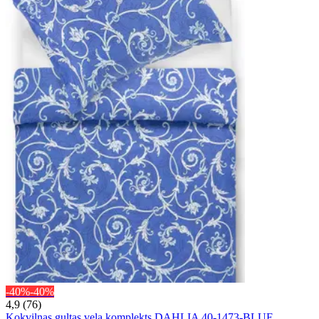
-40%
-40%
4,9 (76)
Kokvilnas gultas veļa komplekts DAHLIA 40-1473-BLUE