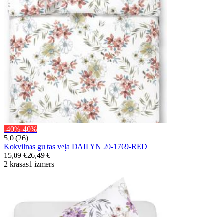
-40%
-40%
5,0 (26)
Kokvilnas gultas veļa DAILYN 20-1769-RED
15,89 €
26,49 €
2 krāsas
1 izmērs