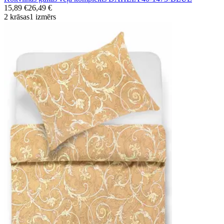
15,89 €
26,49 €
2 krāsas
1 izmērs