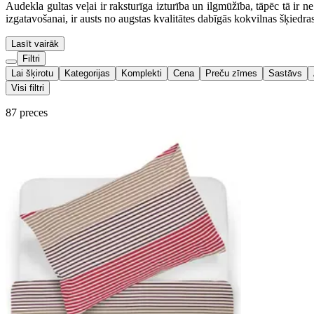
Audekla gultas veļai ir raksturīga izturība un ilgmūžība, tāpēc tā ir ne 
izgatavošanai, ir austs no augstas kvalitātes dabīgās kokvilnas šķiedras
Lasīt vairāk
Filtri
Lai šķirotu
Kategorijas
Komplekti
Cena
Preču zīmes
Sastāvs
Visi filtri
87 preces