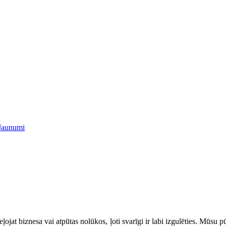
Jaunumi
ļojat biznesa vai atpūtas nolūkos, ļoti svarīgi ir labi izgulēties. Mūsu 