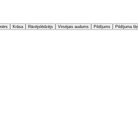
mērs
Krāsa
Rāvējslēdzējs
Virsējais audums
Pildījums
Pildījuma šķ