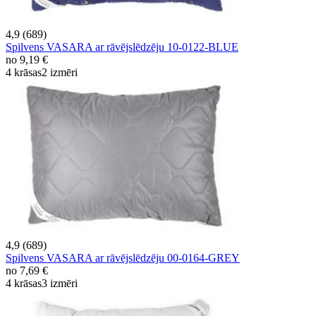
4,9 (689)
Spilvens VASARA ar rāvējslēdzēju 10-0122-BLUE
no
9,19 €
4 krāsas
2 izmēri
4,9 (689)
Spilvens VASARA ar rāvējslēdzēju 00-0164-GREY
no
7,69 €
4 krāsas
3 izmēri