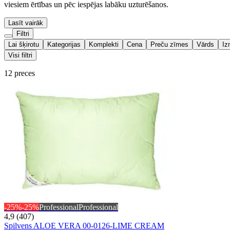
viesiem ērtības un pēc iespējas labāku uzturēšanos.
Lasīt vairāk
Filtri
Lai šķirotu
Kategorijas
Komplekti
Cena
Preču zīmes
Vārds
Iz
Visi filtri
12 preces
-25%
-25%
Professional
Professional
4,9 (407)
Spilvens ALOE VERA 00-0126-LIME CREAM