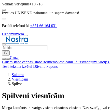
Veikala vērtējums
+10 718
Izvēlies UNISEND pakomātu un saņem dāvanas!
Pasūtīt telefoniski
+371 66 164 031
Uzņēmumiem
LV
Grozs
Guļamistaba
Vannas istaba
Bērniem
Viesnīcām
Citi izstrādājumi
Akcijas
Testi tekstila izvēlei
Dāvanu kupons
Sākums
Viesnīcām
Spilveni
Spilveni viesnīcām
Miega komforts ir svarīgs visiem viesnīcas viesiem. Nav svarīgi, vai ce