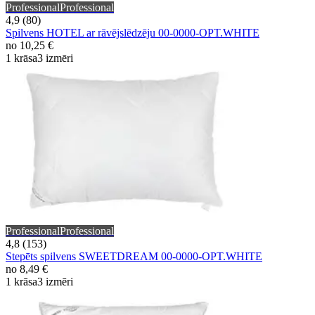
Professional
Professional
4,9 (80)
Spilvens HOTEL ar rāvējslēdzēju 00-0000-OPT.WHITE
no
10,25 €
1 krāsa
3 izmēri
Professional
Professional
4,8 (153)
Stepēts spilvens SWEETDREAM 00-0000-OPT.WHITE
no
8,49 €
1 krāsa
3 izmēri