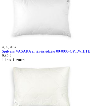
4,9 (316)
Spilvens VASARA ar rāvējslēdzēju 00-0000-OPT.WHITE
9,35 €
1 krāsa
1 izmērs