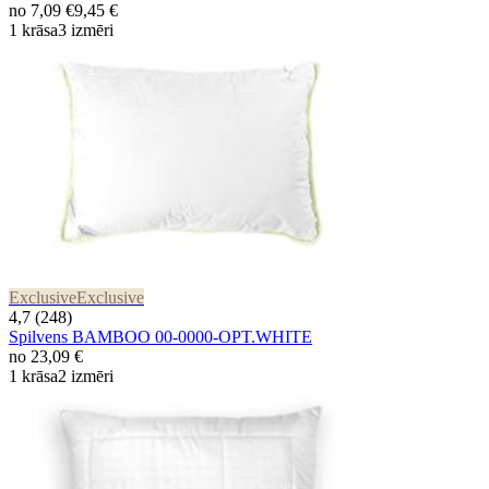
no
7,09 €
9,45 €
1 krāsa
3 izmēri
Exclusive
Exclusive
4,7 (248)
Spilvens BAMBOO 00-0000-OPT.WHITE
no
23,09 €
1 krāsa
2 izmēri