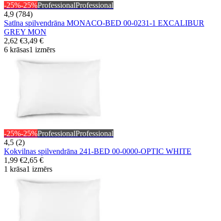
-25%
-25%
Professional
Professional
4,9 (784)
Satīna spilvendrāna MONACO-BED 00-0231-1 EXCALIBUR
GREY MON
2,62 €
3,49 €
6 krāsas
1 izmērs
-25%
-25%
Professional
Professional
4,5 (2)
Kokvilnas spilvendrāna 241-BED 00-0000-OPTIC WHITE
1,99 €
2,65 €
1 krāsa
1 izmērs