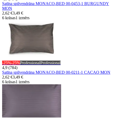
Satīna spilvendrāna MONACO-BED 00-0453-1 BURGUNDY
MON
2,62 €
3,49 €
6 krāsas
1 izmērs
-25%
-25%
Professional
Professional
4,9 (784)
Satīna spilvendrāna MONACO-BED 00-0211-1 CACAO MON
2,62 €
3,49 €
6 krāsas
1 izmērs