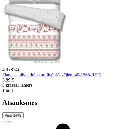
4,9 (874)
Flaneļa spilvendrāna ar rāvējslēdzējiem 40-1565-RED
3,89 €
8 krāsas
1 izmērs
1 no 1
Atsauksmes
Viss 1449