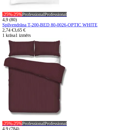
-25%
-25%
Professional
Professional
4,9 (80)
Spilvendrāna T-200-BED 80-0026-OPTIC WHITE
2,74 €
3,65 €
1 krāsa
1 izmērs
-25%
-25%
Professional
Professional
4,9 (784)