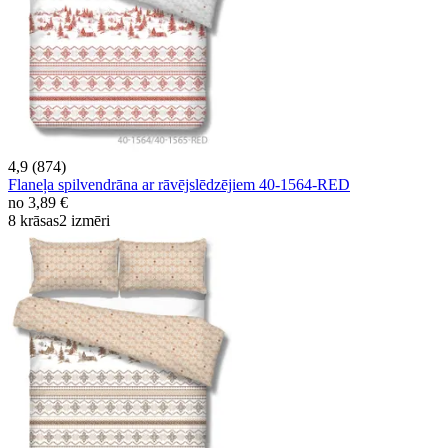
4,9 (874)
Flaneļa spilvendrāna ar rāvējslēdzējiem 40-1564-RED
no
3,89 €
8 krāsas
2 izmēri