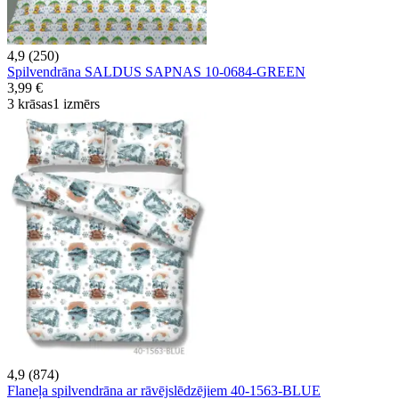
4,9 (250)
Spilvendrāna SALDUS SAPNAS 10-0684-GREEN
3,99 €
3 krāsas
1 izmērs
4,9 (874)
Flaneļa spilvendrāna ar rāvējslēdzējiem 40-1563-BLUE