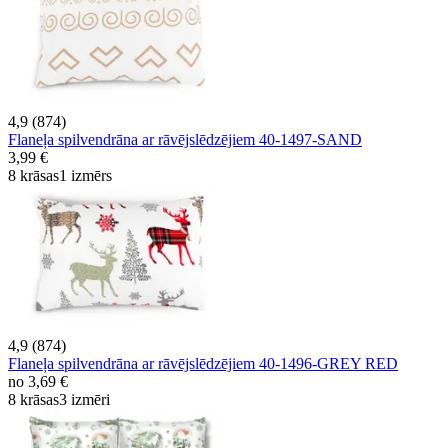
4,9 (874)
Flaneļa spilvendrāna ar rāvējslēdzējiem 40-1497-SAND
3,99 €
8 krāsas
1 izmērs
4,9 (874)
Flaneļa spilvendrāna ar rāvējslēdzējiem 40-1496-GREY RED
no
3,69 €
8 krāsas
3 izmēri