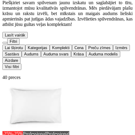
Piešķiriet savam spilvenam jaunu izskatu un saglabājiet to tīru,
izmantojot mūsu kvalitatīvās spilvendrānas. Mēs piedāvājam plašu
krāsu un rakstu izvēli, bet mīkstais un maigais audums lieliski
apmierinās pat jutīgas ādas vajadzības. Izvēlieties spilvendrānas, kas
atbilst jūsu gultas veļas komplektam!
Lasīt vairāk
Filtri
Lai šķirotu
Kategorijas
Komplekti
Cena
Preču zīmes
Izmērs
Sastāvs
Audums
Auduma svars
Krāsa
Auduma modelis
Aizdare
Visi filtri
40 preces
-25%
-25%
Professional
Professional