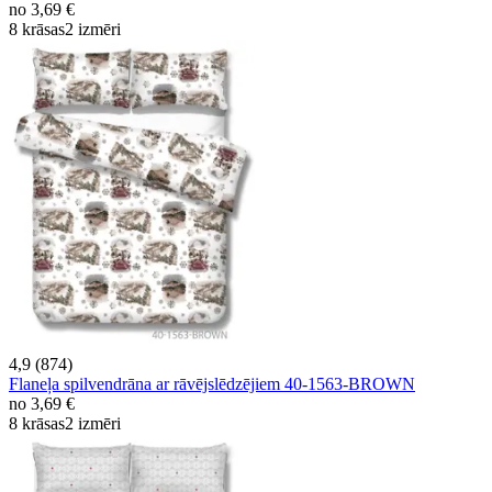
no
3,69 €
8 krāsas
2 izmēri
4,9 (874)
Flaneļa spilvendrāna ar rāvējslēdzējiem 40-1563-BROWN
no
3,69 €
8 krāsas
2 izmēri