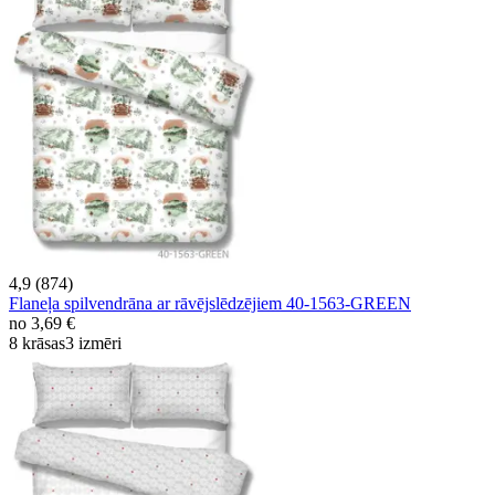
4,9 (874)
Flaneļa spilvendrāna ar rāvējslēdzējiem 40-1563-GREEN
no
3,69 €
8 krāsas
3 izmēri