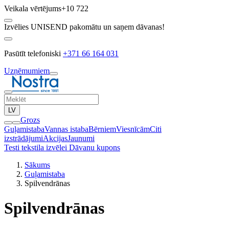
Veikala vērtējums
+10 722
Izvēlies UNISEND pakomātu un saņem dāvanas!
Pasūtīt telefoniski
+371 66 164 031
Uzņēmumiem
LV
Grozs
Guļamistaba
Vannas istaba
Bērniem
Viesnīcām
Citi
izstrādājumi
Akcijas
Jaunumi
Testi tekstila izvēlei
Dāvanu kupons
Sākums
Guļamistaba
Spilvendrānas
Spilvendrānas