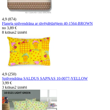
4,9 (874)
Flaneļa spilvendrāna ar rāvējslēdzējiem 40-1564-BROWN
no
3,89 €
8 krāsas
2 izmēri
4,9 (250)
Spilvendrāna SALDUS SAPNAS 10-0077-YELLOW
3,99 €
3 krāsas
2 izmēri