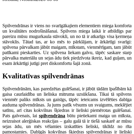
Spilvendrānas ir viens no svarīgākajiem elementiem miega komforta
un kvalitātes nodrošināšanai. Spilvens miega laikā ir atbildīgs par
pareizu mūsu mugurkaula stāvokli, un no tā ir atkarīgs visa ķermeņa
stāvoklis. Tātad tas, ar ko mēs to pārklājam, ir ārkārtīgi svarīgi:
spilvena pārvalkam jābūt maigam, mīkstam, vienmērīgam, tam jābūt
patīkami pieskarties. Uz spilvena liekam galvu, tāpēc saskare starp
pārvalka materiālu un sejas ādu tiek piedzīvota ikreiz, kad guļam, un
esam ārkārtīgi jutīgi pret diskomfortu šajā zonā.
Kvalitatīvas spilvendrānas
Spilvendrānām, kas paredzētas gulēšanai, ir jābūt tādām īpašībām kā
gaisa caurlaidība un lieliska mitruma uzsūkšana. Tikai tā spilvens
vienmēr paliks mīksts un gaisīgs, tāpēc ieteicams izvēlēties dabīga
auduma spilvendrānas. Ja jums patīk vēsums un svaigums, meklējiet
satīnu, arī citas kokvilnas šķiedras ir lieliski piemērotas gulēšanai.
Pats galvenais, lai
spilvendrāna
būtu pietiekami maiga un mīksta,
neizraisot alerģiskas reakcijas – galu galā tā ir tiešā saskarē ar mūsu
sejas ādu, un mēs vēlamies izskatīties lieliski, tiklīdz no rīta
pamostamies. Dabīgās kokvilnas šķiedras spilvendrānas ir lieliski