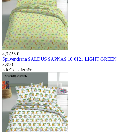
4,9 (250)
Spilvendrāna SALDUS SAPNAS 10-0121-LIGHT GREEN
3,99 €
3 krāsas
2 izmēri