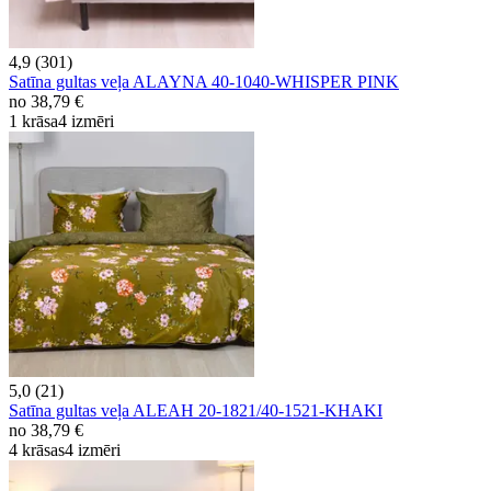
4,9 (301)
Satīna gultas veļa ALAYNA 40-1040-WHISPER PINK
no
38,79 €
1 krāsa
4 izmēri
5,0 (21)
Satīna gultas veļa ALEAH 20-1821/40-1521-KHAKI
no
38,79 €
4 krāsas
4 izmēri