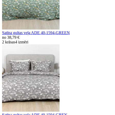
Satīna gultas veļa ADE 40-1594-GREEN
no
38,79 €
2 krāsas
4 izmēri
Satīna gultas veļa ADE 40-1594-GREY