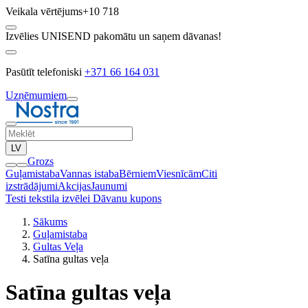
Veikala vērtējums
+10 718
Izvēlies UNISEND pakomātu un saņem dāvanas!
Pasūtīt telefoniski
+371 66 164 031
Uzņēmumiem
LV
Grozs
Guļamistaba
Vannas istaba
Bērniem
Viesnīcām
Citi
izstrādājumi
Akcijas
Jaunumi
Testi tekstila izvēlei
Dāvanu kupons
Sākums
Guļamistaba
Gultas Veļa
Satīna gultas veļa
Satīna gultas veļa