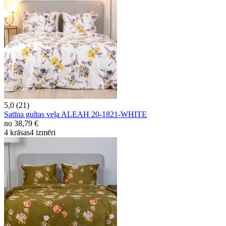
5,0 (21)
Satīna gultas veļa ALEAH 20-1821-WHITE
no
38,79 €
4 krāsas
4 izmēri