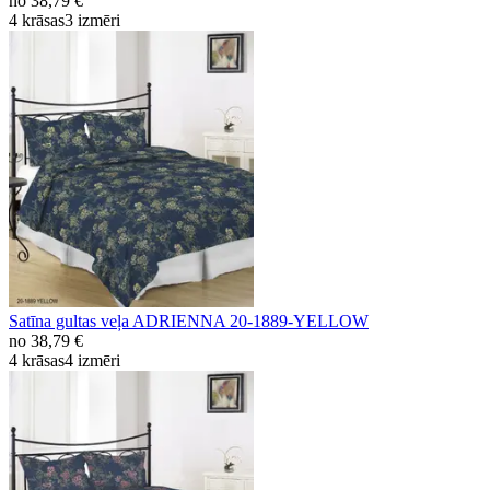
no
38,79 €
4 krāsas
3 izmēri
Satīna gultas veļa ADRIENNA 20-1889-YELLOW
no
38,79 €
4 krāsas
4 izmēri