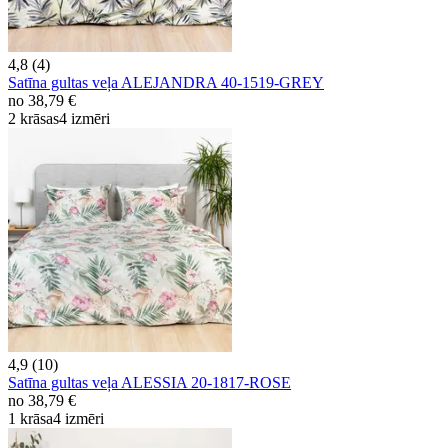
4,8 (4)
Satīna gultas veļa ALEJANDRA 40-1519-GREY
no
38,79 €
2 krāsas
4 izmēri
4,9 (10)
Satīna gultas veļa ALESSIA 20-1817-ROSE
no
38,79 €
1 krāsa
4 izmēri