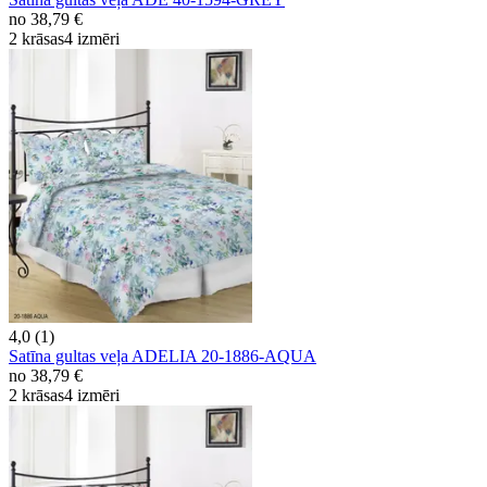
no
38,79 €
2 krāsas
4 izmēri
4,0 (1)
Satīna gultas veļa ADELIA 20-1886-AQUA
no
38,79 €
2 krāsas
4 izmēri