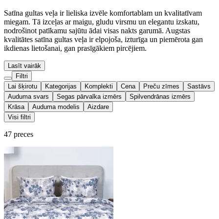
Satīna gultas veļa ir lieliska izvēle komfortablam un kvalitatīvam
miegam. Tā izceļas ar maigu, gludu virsmu un elegantu izskatu,
nodrošinot patīkamu sajūtu ādai visas nakts garumā. Augstas
kvalitātes satīna gultas veļa ir elpojoša, izturīga un piemērota gan
ikdienas lietošanai, gan prasīgākiem pircējiem.
Lasīt vairāk
Filtri
Lai šķirotu
Kategorijas
Komplekti
Cena
Preču zīmes
Sastāvs
Auduma svars
Segas pārvalka izmērs
Spilvendrānas izmērs
Krāsa
Auduma modelis
Aizdare
Visi filtri
47 preces