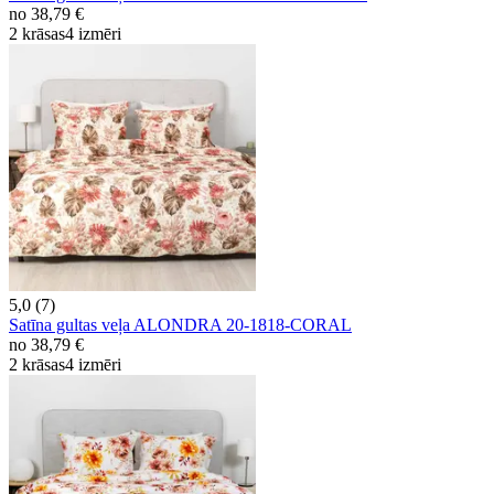
no
38,79 €
2 krāsas
4 izmēri
5,0 (7)
Satīna gultas veļa ALONDRA 20-1818-CORAL
no
38,79 €
2 krāsas
4 izmēri