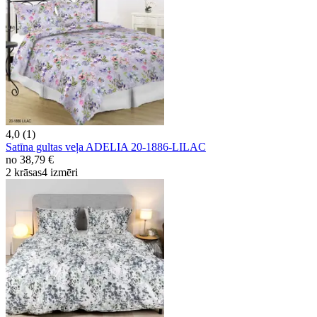
4,0 (1)
Satīna gultas veļa ADELIA 20-1886-LILAC
no
38,79 €
2 krāsas
4 izmēri