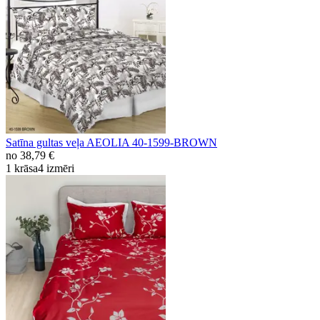
Satīna gultas veļa AEOLIA 40-1599-BROWN
no
38,79 €
1 krāsa
4 izmēri