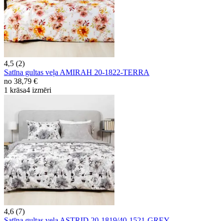
4,5 (2)
Satīna gultas veļa AMIRAH 20-1822-TERRA
no
38,79 €
1 krāsa
4 izmēri
4,6 (7)
Satīna gultas veļa ASTRID 20-1819/40-1521-GREY