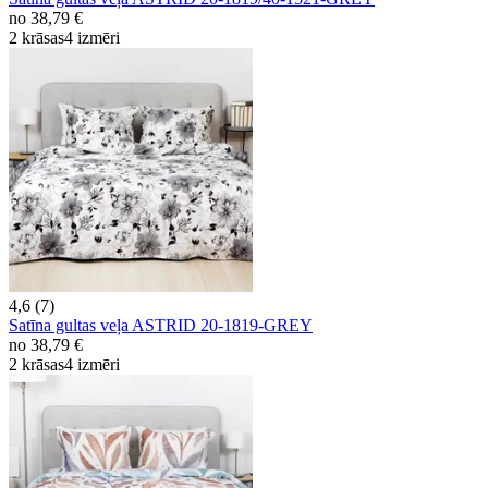
no
38,79 €
2 krāsas
4 izmēri
4,6 (7)
Satīna gultas veļa ASTRID 20-1819-GREY
no
38,79 €
2 krāsas
4 izmēri