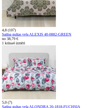
4,8 (107)
Satīna gultas veļa ALEXIS 40-0882-GREEN
no
38,79 €
1 krāsa
4 izmēri
5,0 (7)
Satīna gultas veļa ALONDRA 20-1818-FUCHSIA