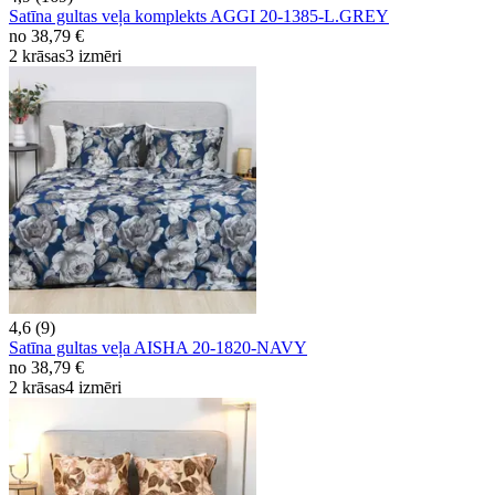
Satīna gultas veļa komplekts AGGI 20-1385-L.GREY
no
38,79 €
2 krāsas
3 izmēri
4,6 (9)
Satīna gultas veļa AISHA 20-1820-NAVY
no
38,79 €
2 krāsas
4 izmēri