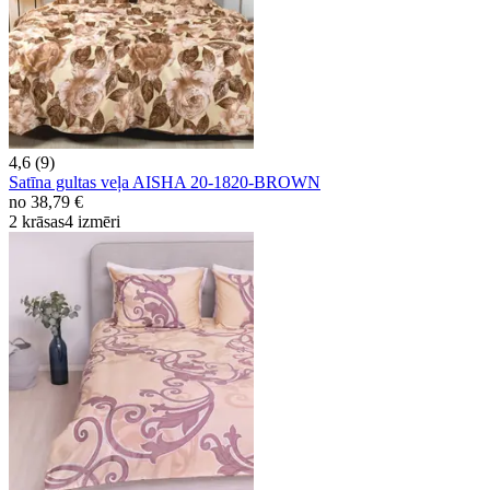
4,6 (9)
Satīna gultas veļa AISHA 20-1820-BROWN
no
38,79 €
2 krāsas
4 izmēri