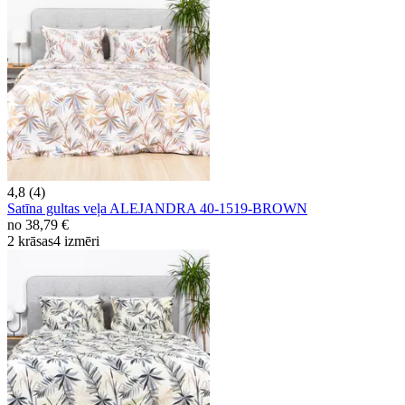
4,8 (4)
Satīna gultas veļa ALEJANDRA 40-1519-BROWN
no
38,79 €
2 krāsas
4 izmēri