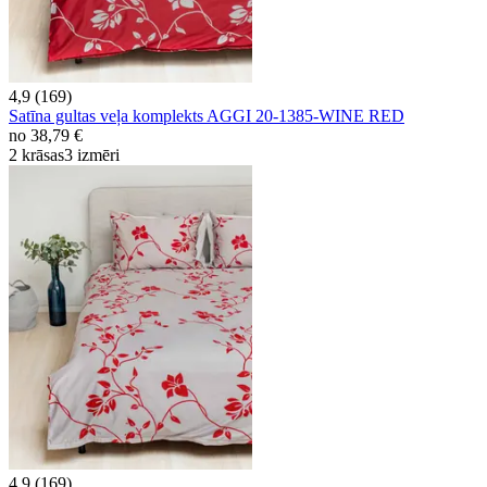
4,9 (169)
Satīna gultas veļa komplekts AGGI 20-1385-WINE RED
no
38,79 €
2 krāsas
3 izmēri
4,9 (169)