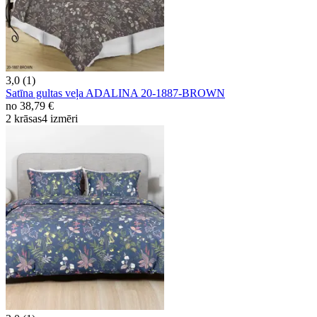
3,0 (1)
Satīna gultas veļa ADALINA 20-1887-BROWN
no
38,79 €
2 krāsas
4 izmēri