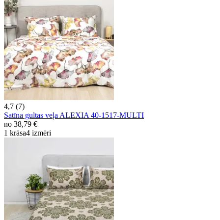
4,7 (7)
Satīna gultas veļa ALEXIA 40-1517-MULTI
no
38,79 €
1 krāsa
4 izmēri