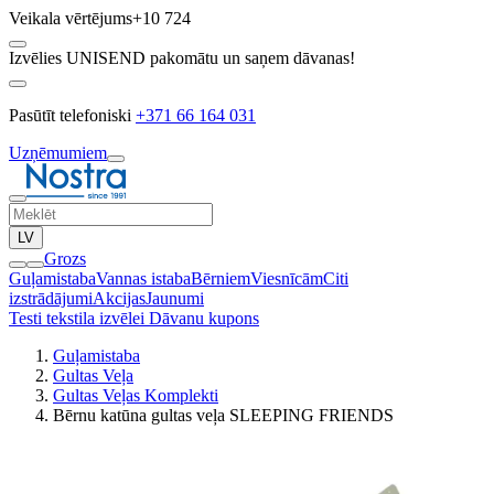
Veikala vērtējums
+10 724
Izvēlies UNISEND pakomātu un saņem dāvanas!
Pasūtīt telefoniski
+371 66 164 031
Uzņēmumiem
LV
Grozs
Guļamistaba
Vannas istaba
Bērniem
Viesnīcām
Citi
izstrādājumi
Akcijas
Jaunumi
Testi tekstila izvēlei
Dāvanu kupons
Guļamistaba
Gultas Veļa
Gultas Veļas Komplekti
Bērnu katūna gultas veļa SLEEPING FRIENDS