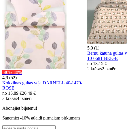
5,0 (1)
Bērnu katūna gultas
10-0681-BEIGE
no
18,15 €
2 krāsas
2 izmēri
-40%
-40%
4,9 (52)
Kokvilnas gultas veļa DARNELL 40-1479-
ROSE
no
15,89 €
26,49 €
3 krāsas
4 izmēri
Abonējiet biļetenu!
Saņemiet -10% atlaidi pirmajam pirkumam