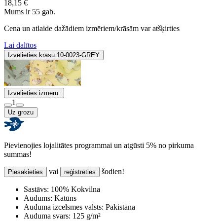
18,15 €
Mums ir 55 gab.
Cena un atlaide dažādiem izmēriem/krāsām var atšķirties
Lai dalītos
Izvēlieties krāsu:
10-0023-GREY
Izvēlieties izmēru:
1
Uz grozu
Pievienojies lojalitātes programmai un atgūsti 5% no pirkuma
summas!
vai
šodien!
Piesakieties
reģistrēties
Sastāvs:
100% Kokvilna
Audums:
Katūns
Auduma izcelsmes valsts:
Pakistāna
Auduma svars:
125 g/m²