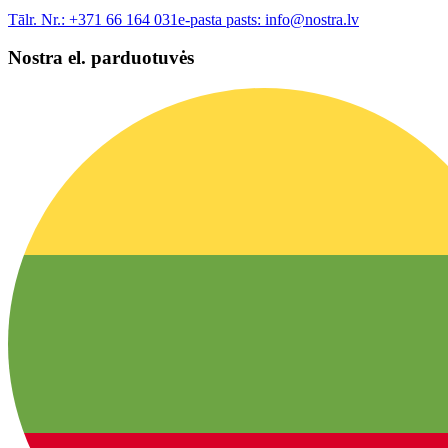
Tālr. Nr.:
+371 66 164 031
e-pasta pasts:
info@nostra.lv
Nostra el. parduotuvės