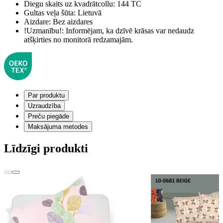
Diegu skaits uz kvadrātcollu:
144 TC
Gultas veļa šūta:
Lietuvā
Aizdare:
Bez aizdares
!Uzmanību!:
Informējam, ka dzīvē krāsas var nedaudz
atšķirties no monitorā redzamajām.
Par produktu
Uzraudzība
Preču piegāde
Maksājuma metodes
Līdzīgi produkti