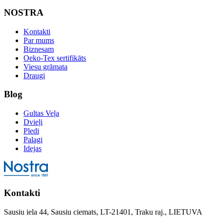
NOSTRA
Kontakti
Par mums
Biznesam
Oeko-Tex sertifikāts
Viesu grāmata
Draugi
Blog
Gultas Veļa
Dvieļi
Pledi
Palagi
Idejas
Kontakti
Sausiu iela 44, Sausiu ciemats, LT-21401, Traku raj., LIETUVA