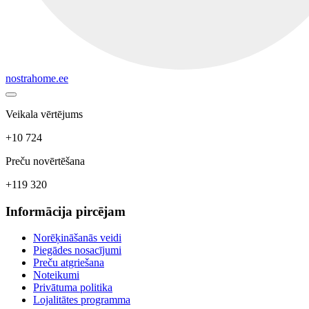
nostrahome.ee
Veikala vērtējums
+10 724
Preču novērtēšana
+119 320
Informācija pircējam
Norēķināšanās veidi
Piegādes nosacījumi
Preču atgriešana
Noteikumi
Privātuma politika
Lojalitātes programma