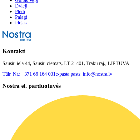
Gultas Veļa
Dvieļi
Pledi
Palagi
Idejas
Kontakti
Sausiu iela 44, Sausiu ciemats, LT-21401, Traku raj., LIETUVA
Tālr. Nr.:
+371 66 164 031
e-pasta pasts:
info@nostra.lv
Nostra el. parduotuvės