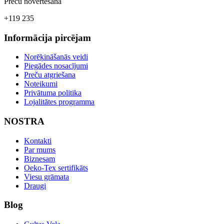
Preču novērtēšana
+119 235
Informācija pircējam
Norēķināšanās veidi
Piegādes nosacījumi
Preču atgriešana
Noteikumi
Privātuma politika
Lojalitātes programma
NOSTRA
Kontakti
Par mums
Biznesam
Oeko-Tex sertifikāts
Viesu grāmata
Draugi
Blog