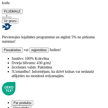
kodu
PLUDMALE
1
Uz grozu
Pievienojies lojalitātes programmai un atgūsti 5% no pirkuma
summas!
vai
šodien!
Piesakieties
reģistrēties
Sastāvs:
100% Kokvilna
Dvieļa blīvums:
430 g/m2
Izcelsmes valsts:
Pakistāna
!Uzmanību!:
Informējam, ka dzīvē krāsas var nedaudz
atšķirties no monitorā redzamajām.
Par produktu
Uzraudzība