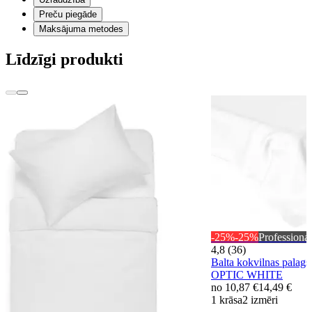
Preču piegāde
Maksājuma metodes
Līdzīgi produkti
-25%
-25%
Professional
4,8 (36)
Balta kokvilnas palag
OPTIC WHITE
no
10,87 €
14,49 €
1 krāsa
2 izmēri