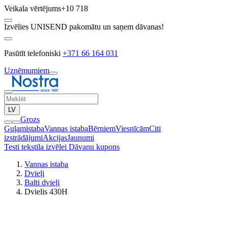
Veikala vērtējums
+10 718
Izvēlies UNISEND pakomātu un saņem dāvanas!
Pasūtīt telefoniski
+371 66 164 031
Uzņēmumiem
LV
Grozs
Guļamistaba
Vannas istaba
Bērniem
Viesnīcām
Citi
izstrādājumi
Akcijas
Jaunumi
Testi tekstila izvēlei
Dāvanu kupons
Vannas istaba
Dvieļi
Balti dvieļi
Dvielis 430H