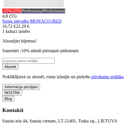
-25%
-25%
Professional
Professional
4,8 (55)
Segas pārvalks MONACO-BED
16,72 €
22,29 €
1 krāsa
1 izmērs
Abonējiet biļetenu!
Saņemiet -10% atlaidi pirmajam pirkumam
Abonēt
Noklikšķinot uz abonēt, esmu izlasījis un piekrītu
privātuma politika
Informācija pircējam
NOSTRA
Blog
Kontakti
Sausiu iela 44, Sausiu ciemats, LT-21401, Traku raj., LIETUVA