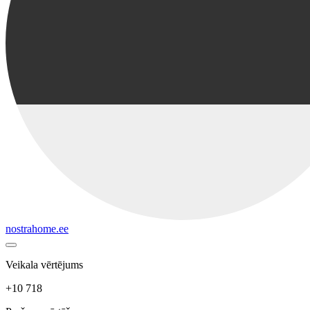
nostrahome.ee
Veikala vērtējums
+10 718