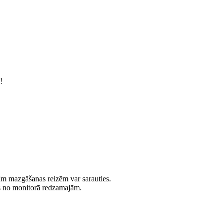
!
jām mazgāšanas reizēm var sarauties.
es no monitorā redzamajām.