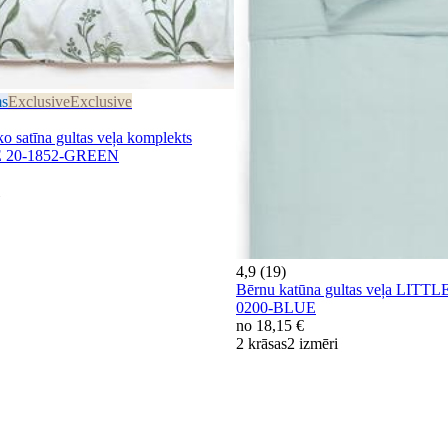
ms
Exclusive
Exclusive
atīna gultas veļa komplekts
20-1852-GREEN
4,9 (19)
Bērnu katūna gultas veļa LIT
0200-BLUE
no
18,15 €
2 krāsas
2 izmēri