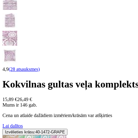
4,9
(28 atsauksmes)
Kokvilnas gultas veļa komple
15,89 €
26,49 €
Mums ir 146 gab.
Cena un atlaide dažādiem izmēriem/krāsām var atšķirties
Lai dalītos
Izvēlieties krāsu:
40-1472-GRAPE