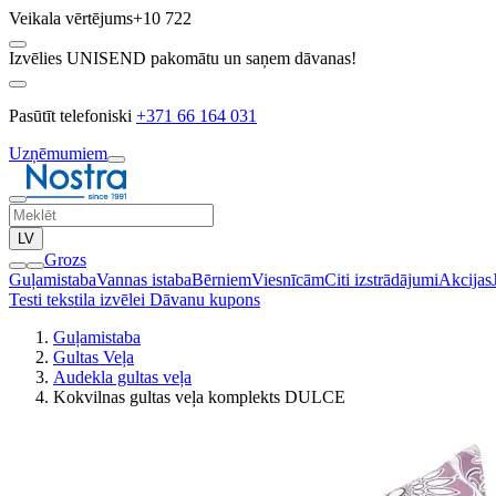
Veikala vērtējums
+10 722
Izvēlies UNISEND pakomātu un saņem dāvanas!
Pasūtīt telefoniski
+371 66 164 031
Uzņēmumiem
LV
Grozs
Guļamistaba
Vannas istaba
Bērniem
Viesnīcām
Citi izstrādājumi
Akcijas
Testi tekstila izvēlei
Dāvanu kupons
Guļamistaba
Gultas Veļa
Audekla gultas veļa
Kokvilnas gultas veļa komplekts DULCE