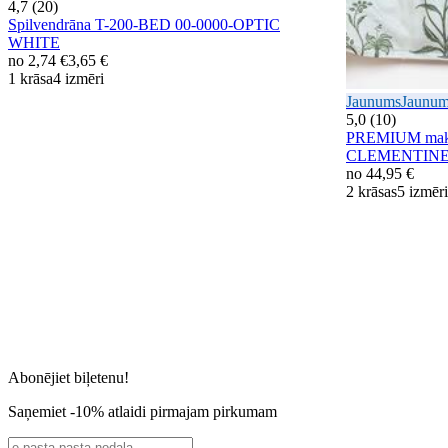
4,7 (20)
Spilvendrāna T-200-BED 00-0000-OPTIC
WHITE
no
2,74 €
3,65 €
1 krāsa
4 izmēri
Jaunums
Jaunu
5,0 (10)
PREMIUM mako s
CLEMENTINE 
no
44,95 €
2 krāsas
5 izmēri
Abonējiet biļetenu!
Saņemiet -10% atlaidi pirmajam pirkumam