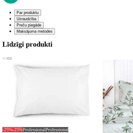
Par produktu
Uzraudzība
Preču piegāde
Maksājuma metodes
Līdzīgi produkti
-25%
-25%
Professional
Professional