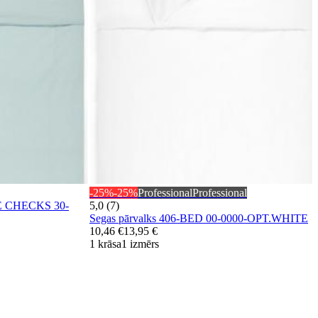
-25%
-25%
Professional
Professional
TLE CHECKS 30-
5,0 (7)
Segas pārvalks 406-BED 00-0000-OPT.WHITE
10,46 €
13,95 €
1 krāsa
1 izmērs