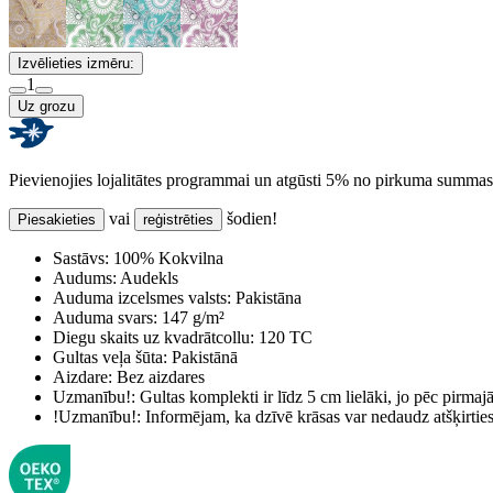
Izvēlieties izmēru:
1
Uz grozu
Pievienojies lojalitātes programmai un atgūsti 5% no pirkuma summas
vai
šodien!
Piesakieties
reģistrēties
Sastāvs:
100% Kokvilna
Audums:
Audekls
Auduma izcelsmes valsts:
Pakistāna
Auduma svars:
147 g/m²
Diegu skaits uz kvadrātcollu:
120 TC
Gultas veļa šūta:
Pakistānā
Aizdare:
Bez aizdares
Uzmanību!:
Gultas komplekti ir līdz 5 cm lielāki, jo pēc pirma
!Uzmanību!:
Informējam, ka dzīvē krāsas var nedaudz atšķirti