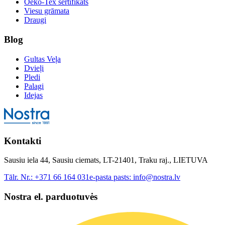
Oeko-Tex sertifikāts
Viesu grāmata
Draugi
Blog
Gultas Veļa
Dvieļi
Pledi
Palagi
Idejas
Kontakti
Sausiu iela 44, Sausiu ciemats, LT-21401, Traku raj., LIETUVA
Tālr. Nr.:
+371 66 164 031
e-pasta pasts:
info@nostra.lv
Nostra el. parduotuvės