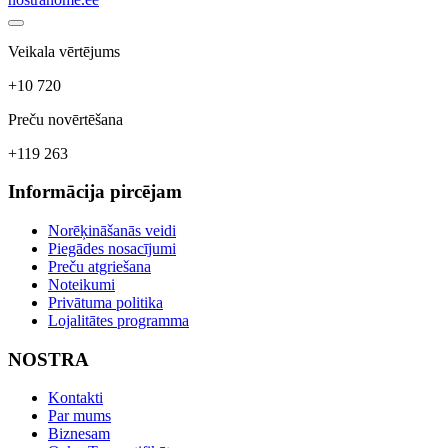
Veikala vērtējums
+10 720
Preču novērtēšana
+119 263
Informācija pircējam
Norēķināšanās veidi
Piegādes nosacījumi
Preču atgriešana
Noteikumi
Privātuma politika
Lojalitātes programma
NOSTRA
Kontakti
Par mums
Biznesam