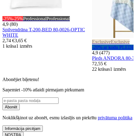
-25%
-25%
Professional
Professional
4,9 (80)
Spilvendrāna T-200-BED 80-0026-OPTIC
WHITE
2,74 €
3,65 €
Exclusive
Exclusive
1 krāsa
1 izmērs
-20% ar kodu PLEDI
4,9 (477)
Pleds ANDORA 80-
72,55 €
22 krāsas
1 izmērs
Abonējiet biļetenu!
Saņemiet -10% atlaidi pirmajam pirkumam
Abonēt
Noklikšķinot uz abonēt, esmu izlasījis un piekrītu
privātuma politika
Informācija pircējam
NOSTRA