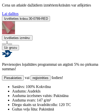
Cena un atlaide dažādiem izmēriem/krāsām var atšķirties
Lai dalītos
Izvēlieties krāsu:
30-0789-RED
Izvēlieties izmēru:
1
Uz grozu
Pievienojies lojalitātes programmai un atgūsti 5% no pirkuma
summas!
vai
šodien!
Piesakieties
reģistrēties
Sastāvs:
100% Kokvilna
Audums:
Audekls
Auduma izcelsmes valsts:
Pakistāna
Auduma svars:
147 g/m²
Diegu skaits uz kvadrātcollu:
120 TC
Gultas veļa šūta:
Pakistānā