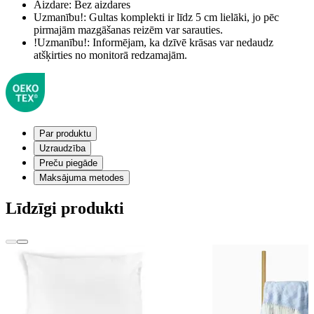
Aizdare:
Bez aizdares
Uzmanību!:
Gultas komplekti ir līdz 5 cm lielāki, jo pēc
pirmajām mazgāšanas reizēm var sarauties.
!Uzmanību!:
Informējam, ka dzīvē krāsas var nedaudz
atšķirties no monitorā redzamajām.
Par produktu
Uzraudzība
Preču piegāde
Maksājuma metodes
Līdzīgi produkti