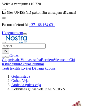
Veikala vērtējums
+10 720
Izvēlies UNISEND pakomātu un saņem dāvanas!
Pasūtīt telefoniski
+371 66 164 031
Uzņēmumiem
LV
Grozs
Guļamistaba
Vannas istaba
Bērniem
Viesnīcām
Citi
izstrādājumi
Akcijas
Jaunumi
Testi tekstila izvēlei
Dāvanu kupons
Guļamistaba
Gultas Veļa
Audekla gultas veļa
Kokvilnas gultas veļa DAENERYS