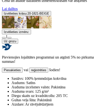
Cena un atlaide dažādiem izmēriem/krāsām var atšķirties
Lai dalītos
Izvēlieties krāsu:
20-1821-BEIGE
Izvēlieties izmēru:
1
Uz grozu
Pievienojies lojalitātes programmai un atgūsti 5% no pirkuma
summas!
vai
šodien!
Piesakieties
reģistrēties
Sastāvs:
100% ķemmdzijas kokvilna
Audums:
Satīns
Auduma izcelsmes valsts:
Pakistāna
Auduma svars:
125 g/m²
Diegu skaits uz kvadrātcollu:
205 TC
Gultas veļa šūta:
Pakistānā
Aizdare:
Ar rāvējslēdzējiem