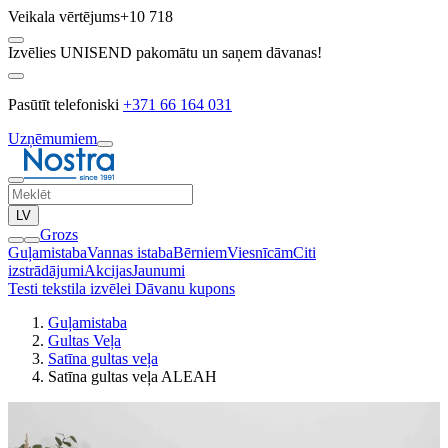
Veikala vērtējums
+10 718
Izvēlies UNISEND pakomātu un saņem dāvanas!
Pasūtīt telefoniski
+371 66 164 031
Uzņēmumiem
LV
Grozs
Guļamistaba
Vannas istaba
Bērniem
Viesnīcām
Citi
izstrādājumi
Akcijas
Jaunumi
Testi tekstila izvēlei
Dāvanu kupons
Guļamistaba
Gultas Veļa
Satīna gultas veļa
Satīna gultas veļa ALEAH