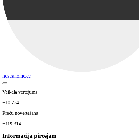
nostrahome.ee
Veikala vērtējums
+10 724
Preču novērtēšana
+119 314
Informācija pircējam