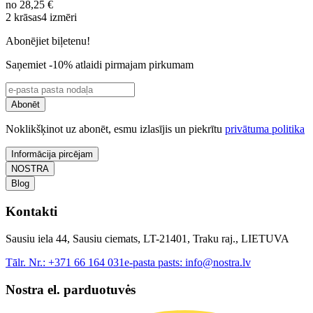
no
28,25 €
2 krāsas
4 izmēri
Abonējiet biļetenu!
Saņemiet -10% atlaidi pirmajam pirkumam
Abonēt
Noklikšķinot uz abonēt, esmu izlasījis un piekrītu
privātuma politika
Informācija pircējam
NOSTRA
Blog
Kontakti
Sausiu iela 44, Sausiu ciemats, LT-21401, Traku raj., LIETUVA
Tālr. Nr.:
+371 66 164 031
e-pasta pasts:
info@nostra.lv
Nostra el. parduotuvės