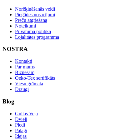
Norēķināšanās veidi
Piegādes nosacījumi
Preču atgriešana
Noteikumi
Privātuma politika
Lojalitātes programma
NOSTRA
Kontakti
Par mums
Biznesam
Oeko-Tex sertifikāts
Viesu grāmata
Draugi
Blog
Gultas Veļa
Dvieļi
Pledi
Palagi
Idejas