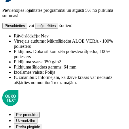
Pievienojies lojalitātes programmai un atgūsti 5% no pirkuma
summas!
vai
šodien!
Piesakieties
reģistrēties
Rāvējslēdzējs:
Nav
Virsējais audums:
Mikrošķiedra ALOE VERA - 100%
poliesters
Pildījums:
Doba silikonizēta poliestera šķiedra, 100%
poliesters
Pildījuma svars:
350 g/m2
Pildījuma šķiedras garums:
64 mm
Izcelsmes valsts:
Polija
!Uzmanību!:
Informējam, ka dzīvē krāsas var nedaudz
atšķirties no monitorā redzamajām.
Par produktu
Uzraudzība
Preču piegāde