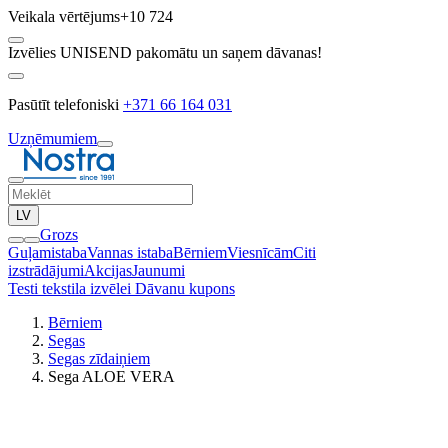
Veikala vērtējums
+10 724
Izvēlies UNISEND pakomātu un saņem dāvanas!
Pasūtīt telefoniski
+371 66 164 031
Uzņēmumiem
LV
Grozs
Guļamistaba
Vannas istaba
Bērniem
Viesnīcām
Citi
izstrādājumi
Akcijas
Jaunumi
Testi tekstila izvēlei
Dāvanu kupons
Bērniem
Segas
Segas zīdaiņiem
Sega ALOE VERA