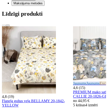
Maksājuma metodes
Līdzīgi produkti
Jaunums
Jaunums
Exclu
4,6 (15)
PREMIUM mako satīna
CALLIE 20-1826-G
4,8 (19)
no
44,95 €
Flaneļa gultas veļa BELLAMY 20-1842-
5 krāsas
4 izmēri
YELLOW