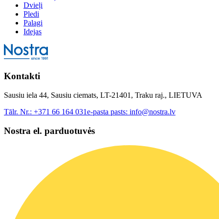
Dvieļi
Pledi
Palagi
Idejas
Kontakti
Sausiu iela 44, Sausiu ciemats, LT-21401, Traku raj., LIETUVA
Tālr. Nr.:
+371 66 164 031
e-pasta pasts:
info@nostra.lv
Nostra el. parduotuvės