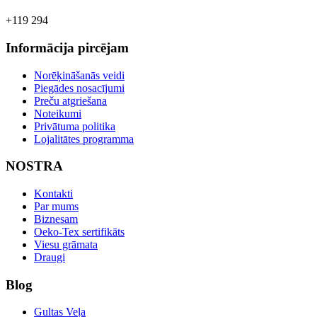
+119 294
Informācija pircējam
Norēķināšanās veidi
Piegādes nosacījumi
Preču atgriešana
Noteikumi
Privātuma politika
Lojalitātes programma
NOSTRA
Kontakti
Par mums
Biznesam
Oeko-Tex sertifikāts
Viesu grāmata
Draugi
Blog
Gultas Veļa