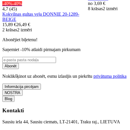
no
3,69 €
-40%
-40%
8 krāsas
2 izmēri
4,7 (45)
Kokvilnas gultas veļa DONNIE 20-1289-
BEIGE
15,89 €
26,49 €
2 krāsas
2 izmēri
Abonējiet biļetenu!
Saņemiet -10% atlaidi pirmajam pirkumam
Abonēt
Noklikšķinot uz abonēt, esmu izlasījis un piekrītu
privātuma politika
Informācija pircējam
NOSTRA
Blog
Kontakti
Sausiu iela 44, Sausiu ciemats, LT-21401, Traku raj., LIETUVA