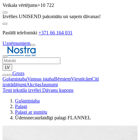
Veikala vērtējums
+10 722
Izvēlies UNISEND pakomātu un saņem dāvanas!
Pasūtīt telefoniski
+371 66 164 031
Uzņēmumiem
LV
Grozs
Guļamistaba
Vannas istaba
Bērniem
Viesnīcām
Citi
izstrādājumi
Akcijas
Jaunumi
Testi tekstila izvēlei
Dāvanu kupons
Guļamistaba
Palagi
Palagi ar gumiju
Ūdensnecaurlaidīgi palagi FLANNEL