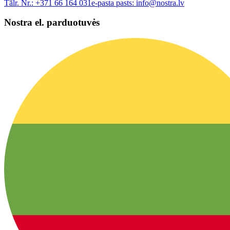
Tālr. Nr.:
+371 66 164 031
e-pasta pasts:
info@nostra.lv
Nostra el. parduotuvės