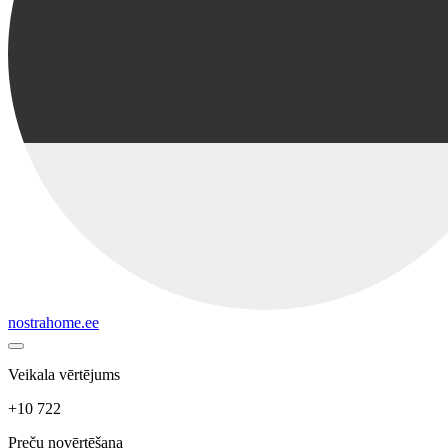
nostrahome.ee
Veikala vērtējums
+10 722
Preču novērtēšana