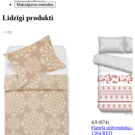
Maksājuma metodes
Līdzīgi produkti
4,9 (874)
Flaneļa spilvendrāna a
1564-RED