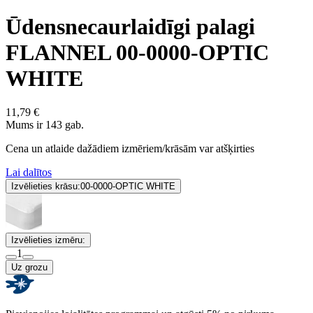
Ūdensnecaurlaidīgi palagi
FLANNEL 00-0000-OPTIC
WHITE
11,79 €
Mums ir 143 gab.
Cena un atlaide dažādiem izmēriem/krāsām var atšķirties
Lai dalītos
Izvēlieties krāsu:
00-0000-OPTIC WHITE
Izvēlieties izmēru:
1
Uz grozu