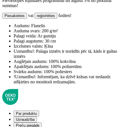
Pievienojies lojalitātes programmai un atgūsti 5% no pirkuma
summas!
vai
šodien!
Piesakieties
reģistrēties
Audums:
Flanelis
Auduma svars:
200 g/m²
Palagi veida:
Ar gumiju
Palagi augstums:
30 cm
Izcelsmes valsts:
Ķīna
Uzmanību!:
Palaga izmērs ir norādīts pēc tā, kāds ir gultas
izmērs
Augšējais audums:
100% kokvilna
Apakšējais audums:
100% poliuretāns
Svārku audums:
100% poliesters
!Uzmanību!:
Informējam, ka dzīvē krāsas var nedaudz
atšķirties no monitorā redzamajām.
Par produktu
Uzraudzība
Preču piegāde