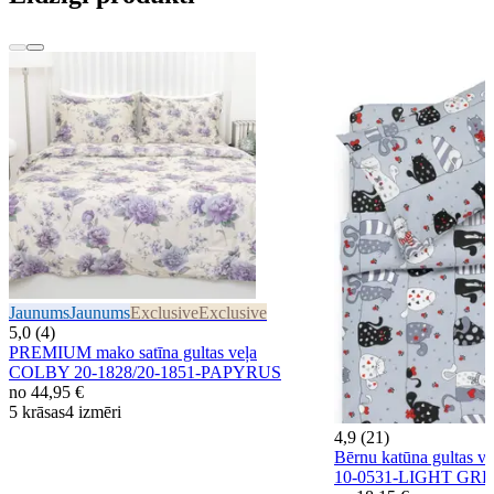
Jaunums
Jaunums
Exclusive
Exclusive
5,0 (4)
PREMIUM mako satīna gultas veļa
COLBY 20-1828/20-1851-PAPYRUS
no
44,95 €
5 krāsas
4 izmēri
4,9 (21)
Bērnu katūna gultas
10-0531-LIGHT GR