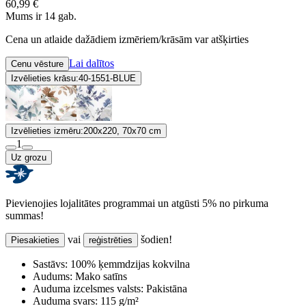
60,99 €
Mums ir 14 gab.
Cena un atlaide dažādiem izmēriem/krāsām var atšķirties
Lai dalītos
Cenu vēsture
Izvēlieties krāsu:
40-1551-BLUE
Izvēlieties izmēru:
200x220, 70x70 cm
1
Uz grozu
Pievienojies lojalitātes programmai un atgūsti 5% no pirkuma
summas!
vai
šodien!
Piesakieties
reģistrēties
Sastāvs:
100% ķemmdzijas kokvilna
Audums:
Mako satīns
Auduma izcelsmes valsts:
Pakistāna
Auduma svars:
115 g/m²