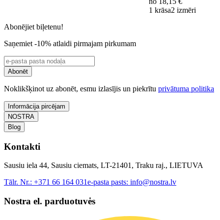
no
18,15 €
1 krāsa
2 izmēri
Abonējiet biļetenu!
Saņemiet -10% atlaidi pirmajam pirkumam
Abonēt
Noklikšķinot uz abonēt, esmu izlasījis un piekrītu
privātuma politika
Informācija pircējam
NOSTRA
Blog
Kontakti
Sausiu iela 44, Sausiu ciemats, LT-21401, Traku raj., LIETUVA
Tālr. Nr.:
+371 66 164 031
e-pasta pasts:
info@nostra.lv
Nostra el. parduotuvės