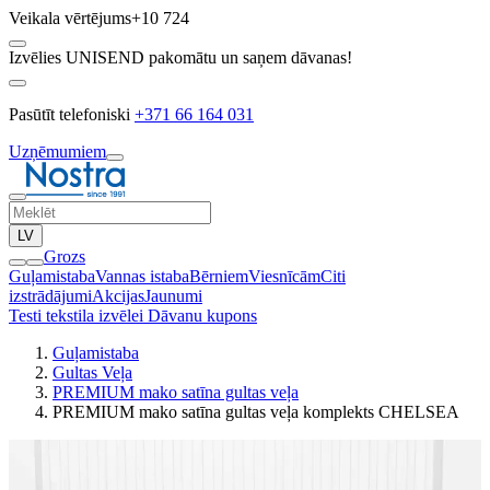
Veikala vērtējums
+10 724
Izvēlies UNISEND pakomātu un saņem dāvanas!
Pasūtīt telefoniski
+371 66 164 031
Uzņēmumiem
LV
Grozs
Guļamistaba
Vannas istaba
Bērniem
Viesnīcām
Citi
izstrādājumi
Akcijas
Jaunumi
Testi tekstila izvēlei
Dāvanu kupons
Guļamistaba
Gultas Veļa
PREMIUM mako satīna gultas veļa
PREMIUM mako satīna gultas veļa komplekts CHELSEA