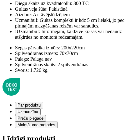
Diegu skaits uz kvadrātcollu:
300 TC
Gultas veļa šūta:
Pakistānā
Aizdare:
Ar rāvējslēdzējiem
Uzmanību!:
Gultas komplekti ir līdz 5 cm lielāki, jo pēc
pirmajām mazgāšanas reizēm var sarauties.
!Uzmanību!:
Informējam, ka dzīvē krāsas var nedaudz
atšķirties no monitorā redzamajām.
Segas pārvalka izmērs:
200x220cm
Spilvendrānas izmērs:
70x70cm
Palags:
Palaga nav
Spilvendrānas skaits:
2 spilvendrānas
Svoris:
1.726 kg
Par produktu
Uzraudzība
Preču piegāde
Maksājuma metodes
Līdzīgi produkti