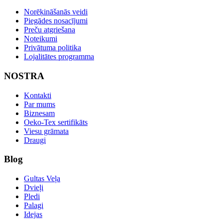
Norēķināšanās veidi
Piegādes nosacījumi
Preču atgriešana
Noteikumi
Privātuma politika
Lojalitātes programma
NOSTRA
Kontakti
Par mums
Biznesam
Oeko-Tex sertifikāts
Viesu grāmata
Draugi
Blog
Gultas Veļa
Dvieļi
Pledi
Palagi
Idejas