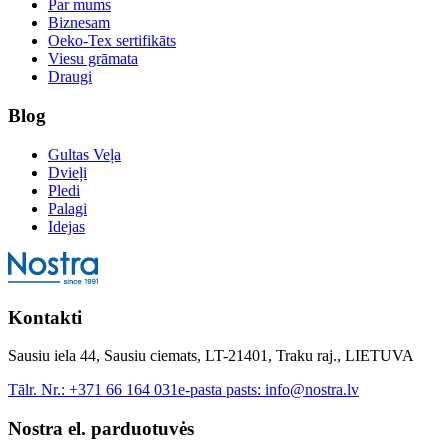
Par mums
Biznesam
Oeko-Tex sertifikāts
Viesu grāmata
Draugi
Blog
Gultas Veļa
Dvieļi
Pledi
Palagi
Idejas
Kontakti
Sausiu iela 44, Sausiu ciemats, LT-21401, Traku raj., LIETUVA
Tālr. Nr.:
+371 66 164 031
e-pasta pasts:
info@nostra.lv
Nostra el. parduotuvės