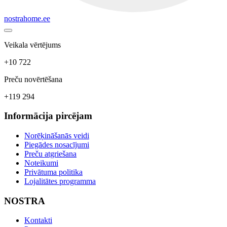
nostrahome.ee
Veikala vērtējums
+10 722
Preču novērtēšana
+119 294
Informācija pircējam
Norēķināšanās veidi
Piegādes nosacījumi
Preču atgriešana
Noteikumi
Privātuma politika
Lojalitātes programma
NOSTRA
Kontakti