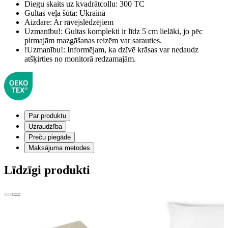
Diegu skaits uz kvadrātcollu:
300 TC
Gultas veļa šūta:
Ukrainā
Aizdare:
Ar rāvējslēdzējiem
Uzmanību!:
Gultas komplekti ir līdz 5 cm lielāki, jo pēc
pirmajām mazgāšanas reizēm var sarauties.
!Uzmanību!:
Informējam, ka dzīvē krāsas var nedaudz
atšķirties no monitorā redzamajām.
Par produktu
Uzraudzība
Preču piegāde
Maksājuma metodes
Līdzīgi produkti