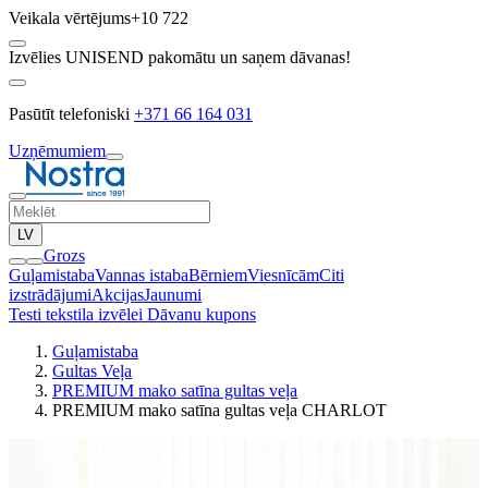
Veikala vērtējums
+10 722
Izvēlies UNISEND pakomātu un saņem dāvanas!
Pasūtīt telefoniski
+371 66 164 031
Uzņēmumiem
LV
Grozs
Guļamistaba
Vannas istaba
Bērniem
Viesnīcām
Citi
izstrādājumi
Akcijas
Jaunumi
Testi tekstila izvēlei
Dāvanu kupons
Guļamistaba
Gultas Veļa
PREMIUM mako satīna gultas veļa
PREMIUM mako satīna gultas veļa CHARLOT