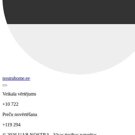
nostrahome.ee
Veikala vērtējums
+10 722
Preču novērtēšana
+119 294
© 2026 UAB NOSTRA - Visas tiesības paturētas.