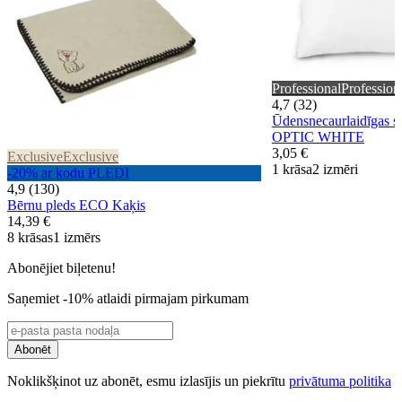
Professional
Profession
4,7 (32)
Ūdensnecaurlaidīgas s
OPTIC WHITE
3,05 €
Exclusive
Exclusive
1 krāsa
2 izmēri
-20% ar kodu PLEDI
4,9 (130)
Bērnu pleds ECO Kaķis
14,39 €
8 krāsas
1 izmērs
Abonējiet biļetenu!
Saņemiet -10% atlaidi pirmajam pirkumam
Abonēt
Noklikšķinot uz abonēt, esmu izlasījis un piekrītu
privātuma politika