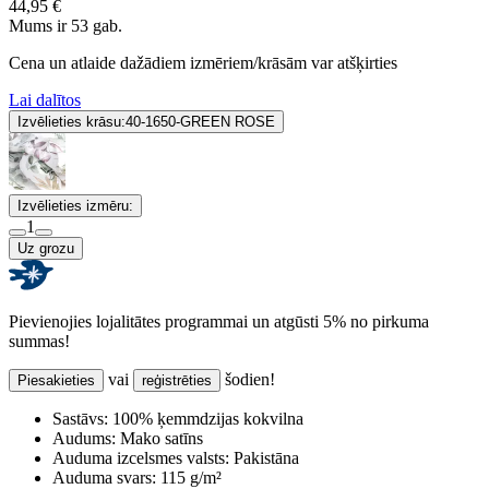
44,95 €
Mums ir 53 gab.
Cena un atlaide dažādiem izmēriem/krāsām var atšķirties
Lai dalītos
Izvēlieties krāsu:
40-1650-GREEN ROSE
Izvēlieties izmēru:
1
Uz grozu
Pievienojies lojalitātes programmai un atgūsti 5% no pirkuma
summas!
vai
šodien!
Piesakieties
reģistrēties
Sastāvs:
100% ķemmdzijas kokvilna
Audums:
Mako satīns
Auduma izcelsmes valsts:
Pakistāna
Auduma svars:
115 g/m²