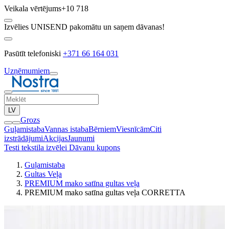
Veikala vērtējums
+10 718
Izvēlies UNISEND pakomātu un saņem dāvanas!
Pasūtīt telefoniski
+371 66 164 031
Uzņēmumiem
LV
Grozs
Guļamistaba
Vannas istaba
Bērniem
Viesnīcām
Citi
izstrādājumi
Akcijas
Jaunumi
Testi tekstila izvēlei
Dāvanu kupons
Guļamistaba
Gultas Veļa
PREMIUM mako satīna gultas veļa
PREMIUM mako satīna gultas veļa CORRETTA