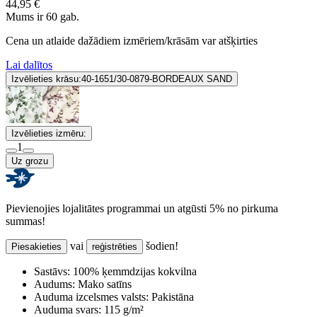
44,95 €
Mums ir 60 gab.
Cena un atlaide dažādiem izmēriem/krāsām var atšķirties
Lai dalītos
Izvēlieties krāsu:
40-1651/30-0879-BORDEAUX SAND
Izvēlieties izmēru:
1
Uz grozu
Pievienojies lojalitātes programmai un atgūsti 5% no pirkuma
summas!
vai
šodien!
Piesakieties
reģistrēties
Sastāvs:
100% ķemmdzijas kokvilna
Audums:
Mako satīns
Auduma izcelsmes valsts:
Pakistāna
Auduma svars:
115 g/m²