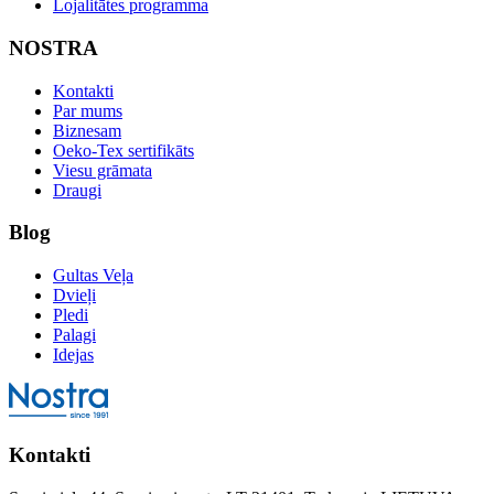
Lojalitātes programma
NOSTRA
Kontakti
Par mums
Biznesam
Oeko-Tex sertifikāts
Viesu grāmata
Draugi
Blog
Gultas Veļa
Dvieļi
Pledi
Palagi
Idejas
Kontakti