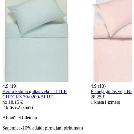
4,9 (19)
4,9 (13)
Bērnu katūna gultas veļa LITTLE
Flaneļa gultas veļa
CHECKS 30-0200-BLUE
28,25 €
no
18,15 €
1 krāsa
1 izmērs
2 krāsas
2 izmēri
Abonējiet biļetenu!
Saņemiet -10% atlaidi pirmajam pirkumam