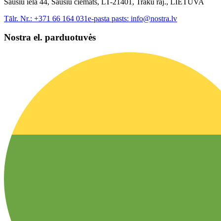
Sausiu iela 44, Sausiu ciemats, LT-21401, Traku raj., LIETUVA
Tālr. Nr.:
+371 66 164 031
e-pasta pasts:
info@nostra.lv
Nostra el. parduotuvės