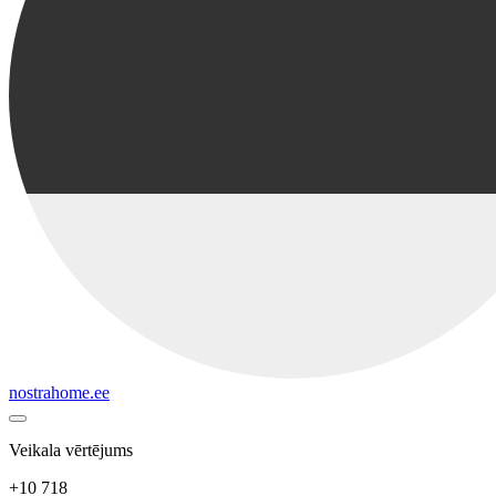
nostrahome.ee
Veikala vērtējums
+10 718