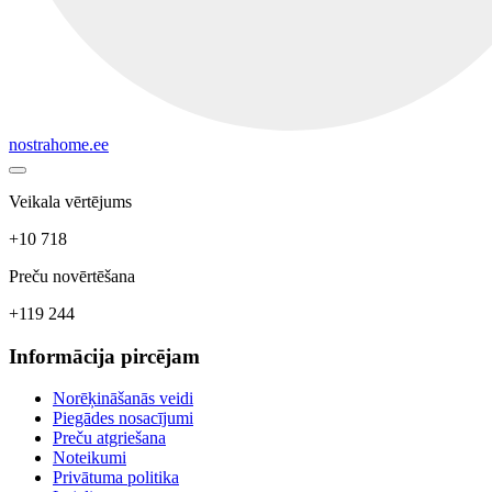
nostrahome.ee
Veikala vērtējums
+10 718
Preču novērtēšana
+119 244
Informācija pircējam
Norēķināšanās veidi
Piegādes nosacījumi
Preču atgriešana
Noteikumi
Privātuma politika