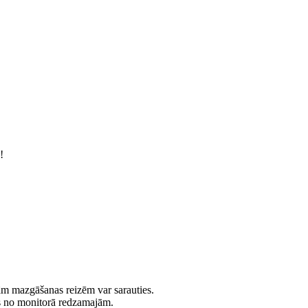
!
jām mazgāšanas reizēm var sarauties.
es no monitorā redzamajām.