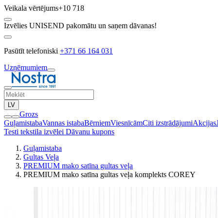
Veikala vērtējums
+10 718
Izvēlies UNISEND pakomātu un saņem dāvanas!
Pasūtīt telefoniski
+371 66 164 031
Uzņēmumiem
LV
Grozs
Guļamistaba
Vannas istaba
Bērniem
Viesnīcām
Citi izstrādājumi
Akcijas
Testi tekstila izvēlei
Dāvanu kupons
Guļamistaba
Gultas Veļa
PREMIUM mako satīna gultas veļa
PREMIUM mako satīna gultas veļa komplekts COREY