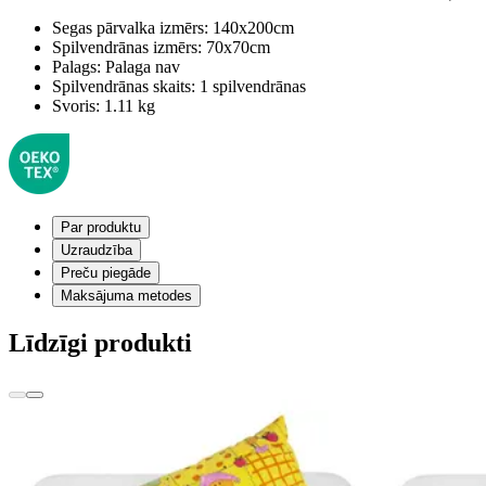
Segas pārvalka izmērs:
140x200cm
Spilvendrānas izmērs:
70x70cm
Palags:
Palaga nav
Spilvendrānas skaits:
1 spilvendrānas
Svoris:
1.11 kg
Par produktu
Uzraudzība
Preču piegāde
Maksājuma metodes
Līdzīgi produkti