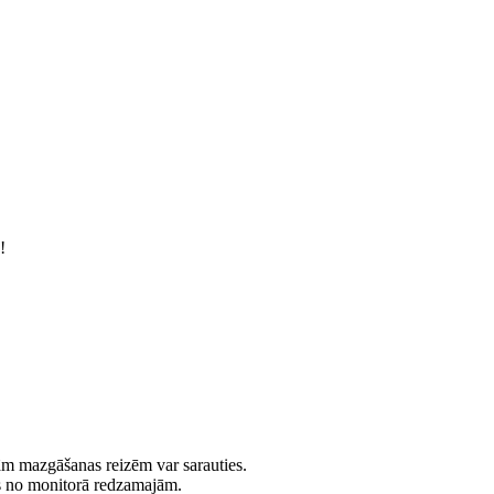
!
jām mazgāšanas reizēm var sarauties.
es no monitorā redzamajām.