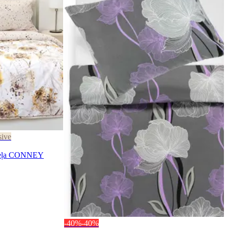
sive
veļa CONNEY
-40%
-40%