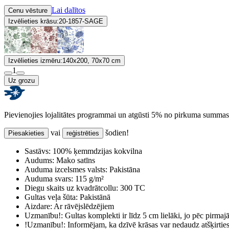
Lai dalītos
Cenu vēsture
Izvēlieties krāsu:
20-1857-SAGE
Izvēlieties izmēru:
140x200, 70x70 cm
1
Uz grozu
Pievienojies lojalitātes programmai un atgūsti 5% no pirkuma summas
vai
šodien!
Piesakieties
reģistrēties
Sastāvs:
100% ķemmdzijas kokvilna
Audums:
Mako satīns
Auduma izcelsmes valsts:
Pakistāna
Auduma svars:
115 g/m²
Diegu skaits uz kvadrātcollu:
300 TC
Gultas veļa šūta:
Pakistānā
Aizdare:
Ar rāvējslēdzējiem
Uzmanību!:
Gultas komplekti ir līdz 5 cm lielāki, jo pēc pirma
!Uzmanību!:
Informējam, ka dzīvē krāsas var nedaudz atšķirti