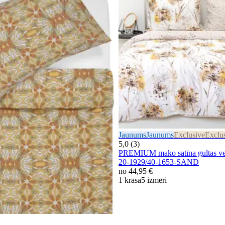
Jaunums
Jaunums
Exclusive
Exclu
5,0 (3)
PREMIUM mako satīna gultas 
20-1929/40-1653-SAND
no
44,95 €
1 krāsa
5 izmēri