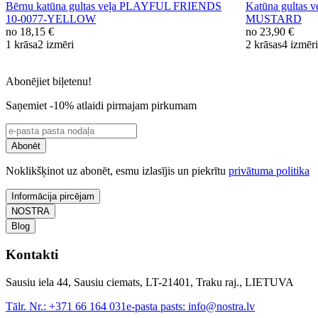
Bērnu katūna gultas veļa PLAYFUL FRIENDS
Katūna gultas 
10-0077-YELLOW
MUSTARD
no
18,15 €
no
23,90 €
1 krāsa
2 izmēri
2 krāsas
4 izmēri
Abonējiet biļetenu!
Saņemiet -10% atlaidi pirmajam pirkumam
Abonēt
Noklikšķinot uz abonēt, esmu izlasījis un piekrītu
privātuma politika
Informācija pircējam
NOSTRA
Blog
Kontakti
Sausiu iela 44, Sausiu ciemats, LT-21401, Traku raj., LIETUVA
Tālr. Nr.:
+371 66 164 031
e-pasta pasts:
info@nostra.lv