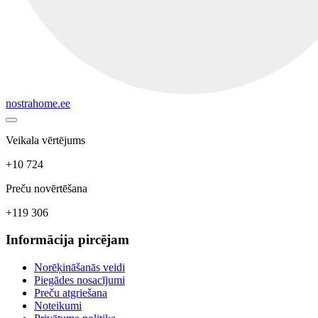
nostrahome.ee
Veikala vērtējums
+10 724
Preču novērtēšana
+119 306
Informācija pircējam
Norēķināšanās veidi
Piegādes nosacījumi
Preču atgriešana
Noteikumi