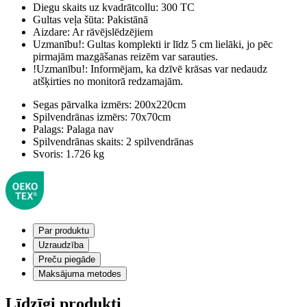
Diegu skaits uz kvadrātcollu:
300 TC
Gultas veļa šūta:
Pakistānā
Aizdare:
Ar rāvējslēdzējiem
Uzmanību!:
Gultas komplekti ir līdz 5 cm lielāki, jo pēc
pirmajām mazgāšanas reizēm var sarauties.
!Uzmanību!:
Informējam, ka dzīvē krāsas var nedaudz
atšķirties no monitorā redzamajām.
Segas pārvalka izmērs:
200x220cm
Spilvendrānas izmērs:
70x70cm
Palags:
Palaga nav
Spilvendrānas skaits:
2 spilvendrānas
Svoris:
1.726 kg
Par produktu
Uzraudzība
Preču piegāde
Maksājuma metodes
Līdzīgi produkti