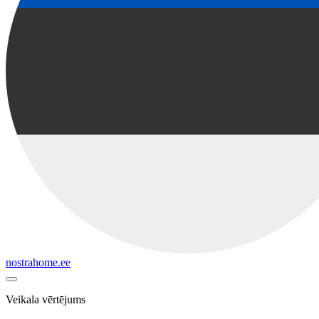
nostrahome.ee
Veikala vērtējums