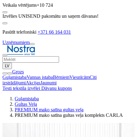
Veikala vērtējums
+10 724
Izvēlies UNISEND pakomātu un saņem dāvanas!
Pasūtīt telefoniski
+371 66 164 031
Uzņēmumiem
LV
Grozs
Guļamistaba
Vannas istaba
Bērniem
Viesnīcām
Citi
izstrādājumi
Akcijas
Jaunumi
Testi tekstila izvēlei
Dāvanu kupons
Guļamistaba
Gultas Veļa
PREMIUM mako satīna gultas veļa
PREMIUM mako satīna gultas veļa komplekts CARLA