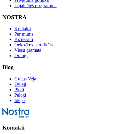
Privātuma politika
Lojalitātes programma
NOSTRA
Kontakti
Par mums
Biznesam
Oeko-Tex sertifikāts
Viesu grāmata
Draugi
Blog
Gultas Veļa
Dvieļi
Pledi
Palagi
Idejas
Kontakti