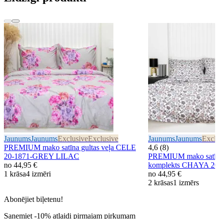
Jaunums
Jaunums
Exclusive
Exclusive
Jaunums
Jaunums
Exclu
PREMIUM mako satīna gultas veļa CELE
4,6 (8)
20-1871-GREY LILAC
PREMIUM mako satīna
no
44,95 €
komplekts CHAYA 2
1 krāsa
4 izmēri
no
44,95 €
2 krāsas
1 izmērs
Abonējiet biļetenu!
Saņemiet -10% atlaidi pirmajam pirkumam