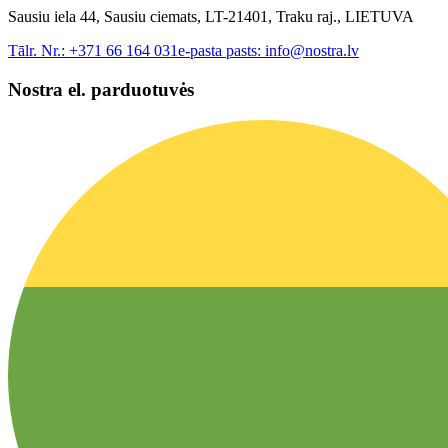
Sausiu iela 44, Sausiu ciemats, LT-21401, Traku raj., LIETUVA
Tālr. Nr.:
+371 66 164 031
e-pasta pasts:
info@nostra.lv
Nostra el. parduotuvės