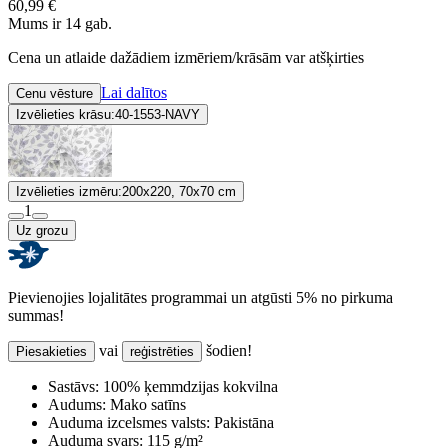
60,99 €
Mums ir 14 gab.
Cena un atlaide dažādiem izmēriem/krāsām var atšķirties
Lai dalītos
Cenu vēsture
Izvēlieties krāsu:
40-1553-NAVY
Izvēlieties izmēru:
200x220, 70x70 cm
1
Uz grozu
Pievienojies lojalitātes programmai un atgūsti 5% no pirkuma
summas!
vai
šodien!
Piesakieties
reģistrēties
Sastāvs:
100% ķemmdzijas kokvilna
Audums:
Mako satīns
Auduma izcelsmes valsts:
Pakistāna
Auduma svars:
115 g/m²