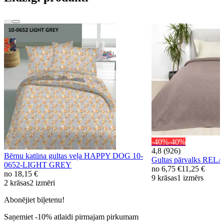
-40%
-40%
4,8 (926)
Bērnu katūna gultas veļa HAPPY DOG 10-
Gultas pārvalks R
0652-LIGHT GREY
no
6,75 €
11,25 €
no
18,15 €
9 krāsas
1 izmērs
2 krāsas
2 izmēri
Abonējiet biļetenu!
Saņemiet -10% atlaidi pirmajam pirkumam