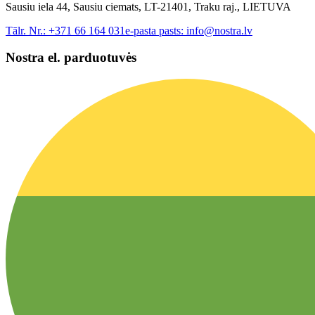
Sausiu iela 44, Sausiu ciemats, LT-21401, Traku raj., LIETUVA
Tālr. Nr.:
+371 66 164 031
e-pasta pasts:
info@nostra.lv
Nostra el. parduotuvės