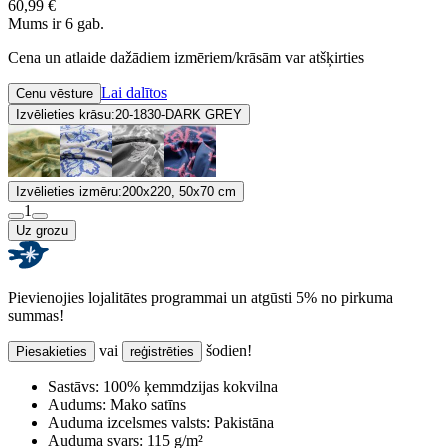
60,99 €
Mums ir 6 gab.
Cena un atlaide dažādiem izmēriem/krāsām var atšķirties
Lai dalītos
Cenu vēsture
Izvēlieties krāsu:
20-1830-DARK GREY
Izvēlieties izmēru:
200x220, 50x70 cm
1
Uz grozu
Pievienojies lojalitātes programmai un atgūsti 5% no pirkuma
summas!
vai
šodien!
Piesakieties
reģistrēties
Sastāvs:
100% ķemmdzijas kokvilna
Audums:
Mako satīns
Auduma izcelsmes valsts:
Pakistāna
Auduma svars:
115 g/m²