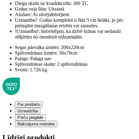
Diegu skaits uz kvadrātcollu:
300 TC
Gultas veļa šūta:
Ukrainā
Aizdare:
Ar rāvējslēdzējiem
Uzmanību!:
Gultas komplekti ir līdz 5 cm lielāki, jo pēc
pirmajām mazgāšanas reizēm var sarauties.
!Uzmanību!:
Informējam, ka dzīvē krāsas var nedaudz
atšķirties no monitorā redzamajām.
Segas pārvalka izmērs:
200x220cm
Spilvendrānas izmērs:
50x70cm
Palags:
Palaga nav
Spilvendrānas skaits:
2 spilvendrānas
Svoris:
1.726 kg
Par produktu
Uzraudzība
Preču piegāde
Maksājuma metodes
Līdzīgi produkti