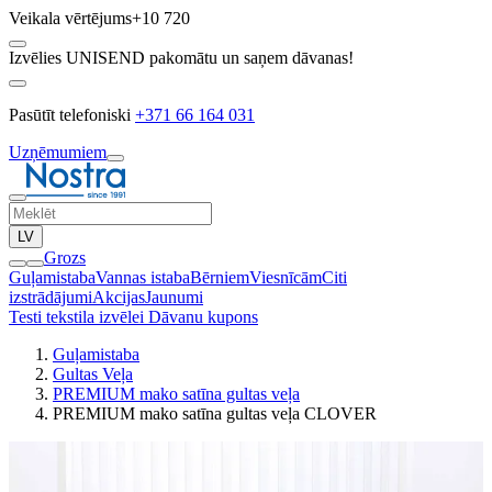
Veikala vērtējums
+10 720
Izvēlies UNISEND pakomātu un saņem dāvanas!
Pasūtīt telefoniski
+371 66 164 031
Uzņēmumiem
LV
Grozs
Guļamistaba
Vannas istaba
Bērniem
Viesnīcām
Citi
izstrādājumi
Akcijas
Jaunumi
Testi tekstila izvēlei
Dāvanu kupons
Guļamistaba
Gultas Veļa
PREMIUM mako satīna gultas veļa
PREMIUM mako satīna gultas veļa CLOVER