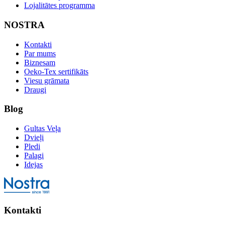
Lojalitātes programma
NOSTRA
Kontakti
Par mums
Biznesam
Oeko-Tex sertifikāts
Viesu grāmata
Draugi
Blog
Gultas Veļa
Dvieļi
Pledi
Palagi
Idejas
Kontakti