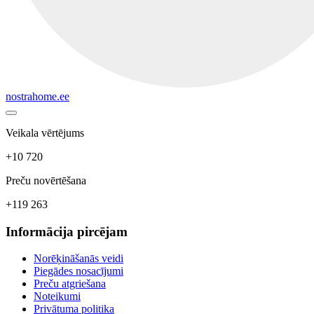
nostrahome.ee
Veikala vērtējums
+10 720
Preču novērtēšana
+119 263
Informācija pircējam
Norēķināšanās veidi
Piegādes nosacījumi
Preču atgriešana
Noteikumi
Privātuma politika