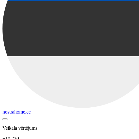
nostrahome.ee
Veikala vērtējums
+10 720