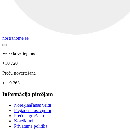
nostrahome.ee
Veikala vērtējums
+10 720
Preču novērtēšana
+119 263
Informācija pircējam
Norēķināšanās veidi
Piegādes nosacījumi
Preču atgriešana
Noteikumi
Privātuma politika