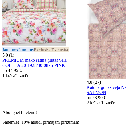
Jaunums
Jaunums
Exclusive
Exclusive
5,0 (1)
PREMIUM mako satīna gultas veļa
COETTA 20-1928/30-0876-PINK
no
44,95 €
1 krāsa
5 izmēri
4,8 (27)
Katūna gultas veļa N
SALMON
no
23,90 €
2 krāsas
1 izmērs
Abonējiet biļetenu!
Saņemiet -10% atlaidi pirmajam pirkumam