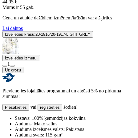
44,95 €
Mums ir 55 gab.
Cena un atlaide dažādiem izmēriem/krāsām var atšķirties
Lai dalītos
Izvēlieties krāsu:
20-1916/20-1917-LIGHT GREY
Izvēlieties izmēru:
1
Uz grozu
Pievienojies lojalitātes programmai un atgūsti 5% no pirkuma
summas!
vai
šodien!
Piesakieties
reģistrēties
Sastāvs:
100% ķemmdzijas kokvilna
Audums:
Mako satīns
Auduma izcelsmes valsts:
Pakistāna
Auduma svars:
115 g/m²