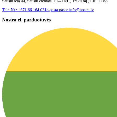
Sausiu iela 44, Sausiu ciemats, LT-21401, Traku raj., LIETUVA
Tālr. Nr.:
+371 66 164 031
e-pasta pasts:
info@nostra.lv
Nostra el. parduotuvės