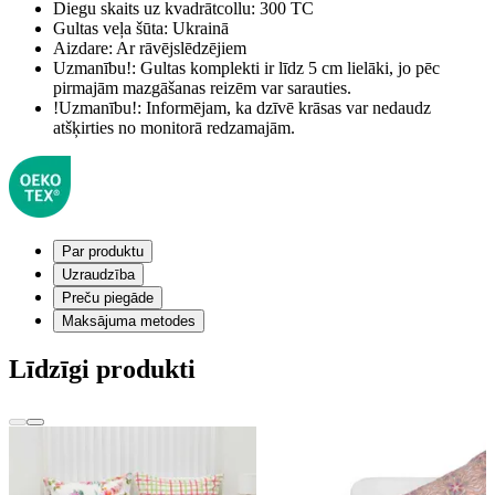
Diegu skaits uz kvadrātcollu:
300 TC
Gultas veļa šūta:
Ukrainā
Aizdare:
Ar rāvējslēdzējiem
Uzmanību!:
Gultas komplekti ir līdz 5 cm lielāki, jo pēc
pirmajām mazgāšanas reizēm var sarauties.
!Uzmanību!:
Informējam, ka dzīvē krāsas var nedaudz
atšķirties no monitorā redzamajām.
Par produktu
Uzraudzība
Preču piegāde
Maksājuma metodes
Līdzīgi produkti