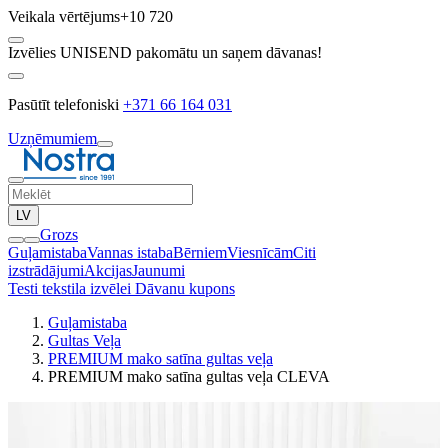
Veikala vērtējums
+10 720
Izvēlies UNISEND pakomātu un saņem dāvanas!
Pasūtīt telefoniski
+371 66 164 031
Uzņēmumiem
LV
Grozs
Guļamistaba
Vannas istaba
Bērniem
Viesnīcām
Citi
izstrādājumi
Akcijas
Jaunumi
Testi tekstila izvēlei
Dāvanu kupons
Guļamistaba
Gultas Veļa
PREMIUM mako satīna gultas veļa
PREMIUM mako satīna gultas veļa CLEVA