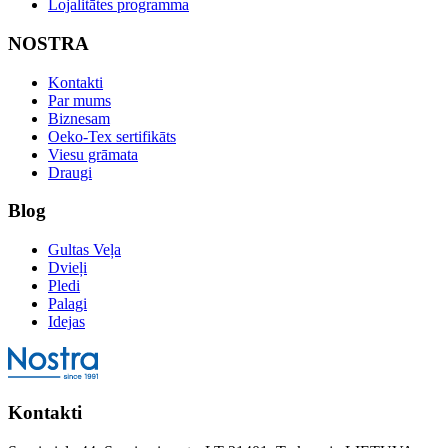
Lojalitātes programma
NOSTRA
Kontakti
Par mums
Biznesam
Oeko-Tex sertifikāts
Viesu grāmata
Draugi
Blog
Gultas Veļa
Dvieļi
Pledi
Palagi
Idejas
Kontakti