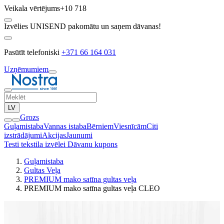
Veikala vērtējums
+10 718
Izvēlies UNISEND pakomātu un saņem dāvanas!
Pasūtīt telefoniski
+371 66 164 031
Uzņēmumiem
LV
Grozs
Guļamistaba
Vannas istaba
Bērniem
Viesnīcām
Citi
izstrādājumi
Akcijas
Jaunumi
Testi tekstila izvēlei
Dāvanu kupons
Guļamistaba
Gultas Veļa
PREMIUM mako satīna gultas veļa
PREMIUM mako satīna gultas veļa CLEO