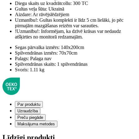
Diegu skaits uz kvadrātcollu:
300 TC
Gultas veļa šūta:
Ukrainā
Aizdare:
Ar rāvējslēdzējiem
Uzmanību!:
Gultas komplekti ir līdz 5 cm lielāki, jo pēc
pirmajām mazgāšanas reizēm var sarauties.
!Uzmanību!:
Informējam, ka dzīvē krāsas var nedaudz
atšķirties no monitorā redzamajām.
Segas pārvalka izmērs:
140x200cm
Spilvendrānas izmērs:
70x70cm
Palags:
Palaga nav
Spilvendrānas skaits:
1 spilvendrānas
Svoris:
1.11 kg
Par produktu
Uzraudzība
Preču piegāde
Maksājuma metodes
Līdzīgi produkti