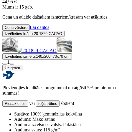
44,95 €
Mums ir 15 gab.
Cena un atlaide dažādiem izmēriem/krāsām var atšķirties
Lai dalītos
Cenu vēsture
Izvēlieties krāsu:
20-1829-CACAO
Izvēlieties izmēru:
140x200, 70x70 cm
1
Uz grozu
Pievienojies lojalitātes programmai un atgūsti 5% no pirkuma
summas!
vai
šodien!
Piesakieties
reģistrēties
Sastāvs:
100% ķemmdzijas kokvilna
Audums:
Mako satīns
Auduma izcelsmes valsts:
Pakistāna
Auduma svars:
115 g/m²