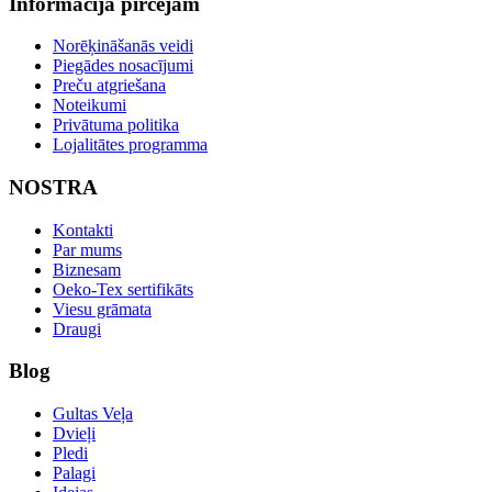
Informācija pircējam
Norēķināšanās veidi
Piegādes nosacījumi
Preču atgriešana
Noteikumi
Privātuma politika
Lojalitātes programma
NOSTRA
Kontakti
Par mums
Biznesam
Oeko-Tex sertifikāts
Viesu grāmata
Draugi
Blog
Gultas Veļa
Dvieļi
Pledi
Palagi