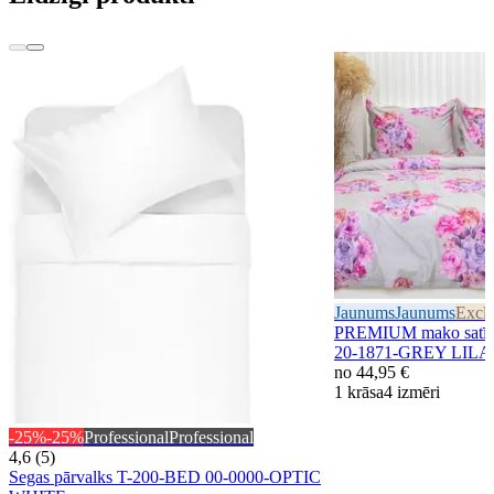
Jaunums
Jaunums
Exclu
PREMIUM mako satīna
20-1871-GREY LIL
no
44,95 €
1 krāsa
4 izmēri
-25%
-25%
Professional
Professional
4,6 (5)
Segas pārvalks T-200-BED 00-0000-OPTIC