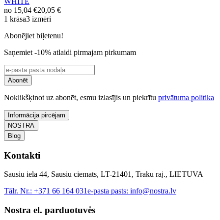
WHITE
no
15,04 €
20,05 €
1 krāsa
3 izmēri
Abonējiet biļetenu!
Saņemiet -10% atlaidi pirmajam pirkumam
Abonēt
Noklikšķinot uz abonēt, esmu izlasījis un piekrītu
privātuma politika
Informācija pircējam
NOSTRA
Blog
Kontakti
Sausiu iela 44, Sausiu ciemats, LT-21401, Traku raj., LIETUVA
Tālr. Nr.:
+371 66 164 031
e-pasta pasts:
info@nostra.lv
Nostra el. parduotuvės