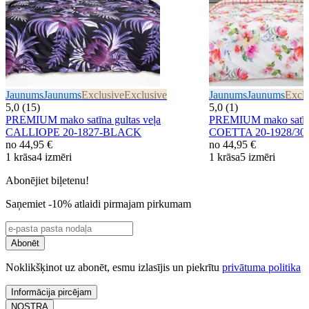
Jaunums
Jaunums
Exclusive
Exclusive
Jaunums
Jaunums
Exclu
5,0 (15)
5,0 (1)
PREMIUM mako satīna gultas veļa
PREMIUM mako satīna
CALLIOPE 20-1827-BLACK
COETTA 20-1928/30
no
44,95 €
no
44,95 €
1 krāsa
4 izmēri
1 krāsa
5 izmēri
Abonējiet biļetenu!
Saņemiet -10% atlaidi pirmajam pirkumam
Abonēt
Noklikšķinot uz abonēt, esmu izlasījis un piekrītu
privātuma politika
Informācija pircējam
NOSTRA