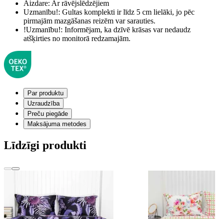
Aizdare:
Ar rāvējslēdzējiem
Uzmanību!:
Gultas komplekti ir līdz 5 cm lielāki, jo pēc
pirmajām mazgāšanas reizēm var sarauties.
!Uzmanību!:
Informējam, ka dzīvē krāsas var nedaudz
atšķirties no monitorā redzamajām.
Par produktu
Uzraudzība
Preču piegāde
Maksājuma metodes
Līdzīgi produkti