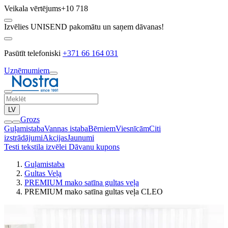
Veikala vērtējums
+10 718
Izvēlies UNISEND pakomātu un saņem dāvanas!
Pasūtīt telefoniski
+371 66 164 031
Uzņēmumiem
LV
Grozs
Guļamistaba
Vannas istaba
Bērniem
Viesnīcām
Citi
izstrādājumi
Akcijas
Jaunumi
Testi tekstila izvēlei
Dāvanu kupons
Guļamistaba
Gultas Veļa
PREMIUM mako satīna gultas veļa
PREMIUM mako satīna gultas veļa CLEO