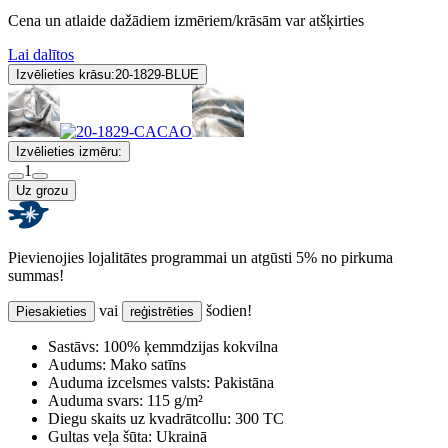
Cena un atlaide dažādiem izmēriem/krāsām var atšķirties
Lai dalītos
Izvēlieties krāsu:
20-1829-BLUE
Izvēlieties izmēru:
1
Uz grozu
Pievienojies lojalitātes programmai un atgūsti 5% no pirkuma
summas!
vai
šodien!
Piesakieties
reģistrēties
Sastāvs:
100% ķemmdzijas kokvilna
Audums:
Mako satīns
Auduma izcelsmes valsts:
Pakistāna
Auduma svars:
115 g/m²
Diegu skaits uz kvadrātcollu:
300 TC
Gultas veļa šūta:
Ukrainā