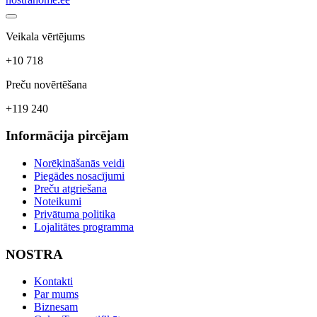
Veikala vērtējums
+10 718
Preču novērtēšana
+119 240
Informācija pircējam
Norēķināšanās veidi
Piegādes nosacījumi
Preču atgriešana
Noteikumi
Privātuma politika
Lojalitātes programma
NOSTRA
Kontakti
Par mums
Biznesam