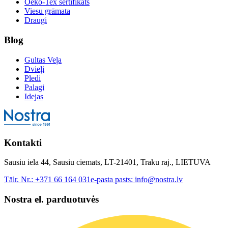
Oeko-Tex sertifikāts
Viesu grāmata
Draugi
Blog
Gultas Veļa
Dvieļi
Pledi
Palagi
Idejas
Kontakti
Sausiu iela 44, Sausiu ciemats, LT-21401, Traku raj., LIETUVA
Tālr. Nr.:
+371 66 164 031
e-pasta pasts:
info@nostra.lv
Nostra el. parduotuvės