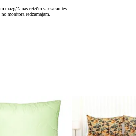
jām mazgāšanas reizēm var sarauties.
es no monitorā redzamajām.