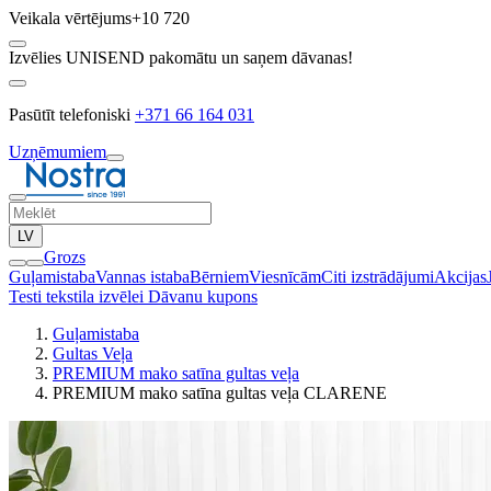
Veikala vērtējums
+10 720
Izvēlies UNISEND pakomātu un saņem dāvanas!
Pasūtīt telefoniski
+371 66 164 031
Uzņēmumiem
LV
Grozs
Guļamistaba
Vannas istaba
Bērniem
Viesnīcām
Citi izstrādājumi
Akcijas
Testi tekstila izvēlei
Dāvanu kupons
Guļamistaba
Gultas Veļa
PREMIUM mako satīna gultas veļa
PREMIUM mako satīna gultas veļa CLARENE