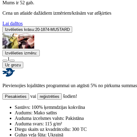
Mums ir 52 gab.
Cena un atlaide dažādiem izmēriem/krāsām var atšķirties
Lai dalītos
Izvēlieties krāsu:
20-1874-MUSTARD
Izvēlieties izmēru:
1
Uz grozu
Pievienojies lojalitātes programmai un atgūsti 5% no pirkuma summas
vai
šodien!
Piesakieties
reģistrēties
Sastāvs:
100% ķemmdzijas kokvilna
Audums:
Mako satīns
Auduma izcelsmes valsts:
Pakistāna
Auduma svars:
115 g/m²
Diegu skaits uz kvadrātcollu:
300 TC
Gultas veļa šūta:
Ukrainā