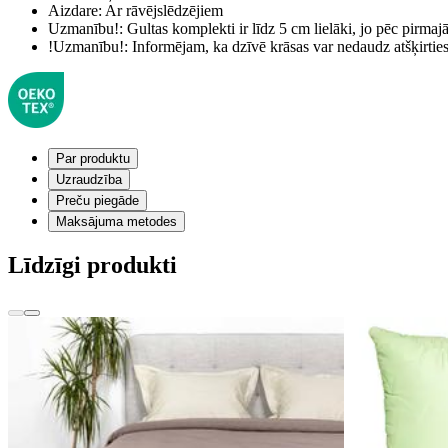
Aizdare:
Ar rāvējslēdzējiem
Uzmanību!:
Gultas komplekti ir līdz 5 cm lielāki, jo pēc pirma
!Uzmanību!:
Informējam, ka dzīvē krāsas var nedaudz atšķirti
Par produktu
Uzraudzība
Preču piegāde
Maksājuma metodes
Līdzīgi produkti