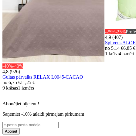
-25%
-25%
Profe
4,9 (407)
Spilvens ALO
no
5,14 €
6,85 €
1 krāsa
4 izmēri
-40%
-40%
4,8 (926)
Gultas pārvalks RELAX L0045-CACAO
no
6,75 €
11,25 €
9 krāsas
1 izmērs
Abonējiet biļetenu!
Saņemiet -10% atlaidi pirmajam pirkumam
Abonēt