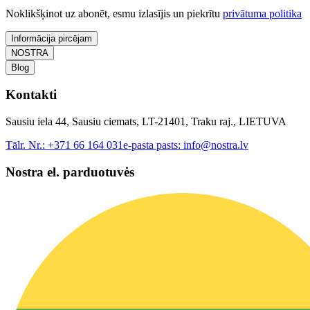
Noklikšķinot uz abonēt, esmu izlasījis un piekrītu
privātuma politika
Informācija pircējam
NOSTRA
Blog
Kontakti
Sausiu iela 44, Sausiu ciemats, LT-21401, Traku raj., LIETUVA
Tālr. Nr.:
+371 66 164 031
e-pasta pasts:
info@nostra.lv
Nostra el. parduotuvės