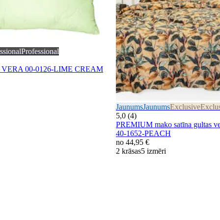
ssional
Professional
E VERA 00-0126-LIME CREAM
Jaunums
Jaunums
Exclusive
Exclu
5,0 (4)
PREMIUM mako satīna gultas 
40-1652-PEACH
no
44,95 €
2 krāsas
5 izmēri