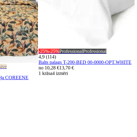
-25%
-25%
Professional
Professional
4,9 (114)
Balts palags T-200-BED 00-0000-OPT.WHITE
sive
no
10,28 €
13,70 €
1 krāsa
4 izmēri
veļa COREENE