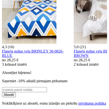
4,3 (16)
5,0 (21)
Flaneļa gultas veļa BRINLEY 30-0826-
Flaneļa gultas veļa 
BLUE
BROWN
no
28,25 €
no
28,25 €
3 krāsas
4 izmēri
2 krāsas
4 izmēri
Abonējiet biļetenu!
Saņemiet -10% atlaidi pirmajam pirkumam
Abonēt
Noklikšķinot uz abonēt, esmu izlasījis un piekrītu
privātuma politika