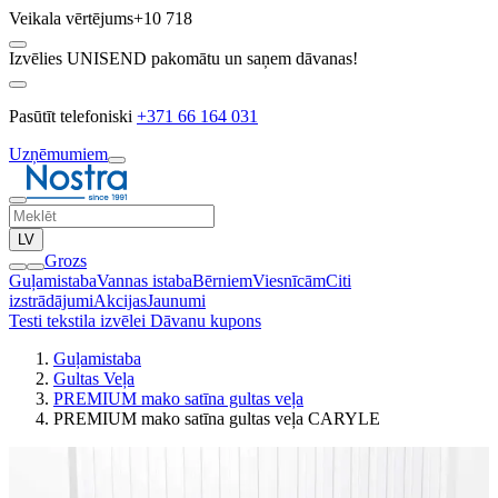
Veikala vērtējums
+10 718
Izvēlies UNISEND pakomātu un saņem dāvanas!
Pasūtīt telefoniski
+371 66 164 031
Uzņēmumiem
LV
Grozs
Guļamistaba
Vannas istaba
Bērniem
Viesnīcām
Citi
izstrādājumi
Akcijas
Jaunumi
Testi tekstila izvēlei
Dāvanu kupons
Guļamistaba
Gultas Veļa
PREMIUM mako satīna gultas veļa
PREMIUM mako satīna gultas veļa CARYLE