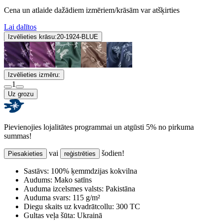
Cena un atlaide dažādiem izmēriem/krāsām var atšķirties
Lai dalītos
Izvēlieties krāsu:
20-1924-BLUE
Izvēlieties izmēru:
1
Uz grozu
Pievienojies lojalitātes programmai un atgūsti 5% no pirkuma
summas!
vai
šodien!
Piesakieties
reģistrēties
Sastāvs:
100% ķemmdzijas kokvilna
Audums:
Mako satīns
Auduma izcelsmes valsts:
Pakistāna
Auduma svars:
115 g/m²
Diegu skaits uz kvadrātcollu:
300 TC
Gultas veļa šūta:
Ukrainā