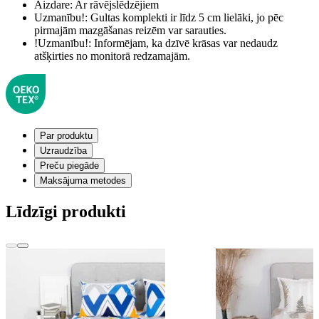
Aizdare:
Ar rāvējslēdzējiem
Uzmanību!:
Gultas komplekti ir līdz 5 cm lielāki, jo pēc
pirmajām mazgāšanas reizēm var sarauties.
!Uzmanību!:
Informējam, ka dzīvē krāsas var nedaudz
atšķirties no monitorā redzamajām.
Par produktu
Uzraudzība
Preču piegāde
Maksājuma metodes
Līdzīgi produkti