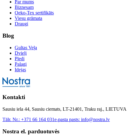
Par mums
Biznesam
Oeko-Tex sertifikāts
Viesu grāmata
Draugi
Blog
Gultas Veļa
Dvieļi
Pledi
Palagi
Idejas
Kontakti
Sausiu iela 44, Sausiu ciemats, LT-21401, Traku raj., LIETUVA
Tālr. Nr.:
+371 66 164 031
e-pasta pasts:
info@nostra.lv
Nostra el. parduotuvės