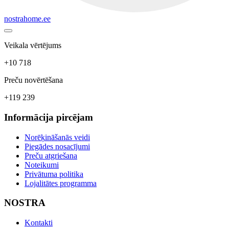
nostrahome.ee
Veikala vērtējums
+10 718
Preču novērtēšana
+119 239
Informācija pircējam
Norēķināšanās veidi
Piegādes nosacījumi
Preču atgriešana
Noteikumi
Privātuma politika
Lojalitātes programma
NOSTRA
Kontakti