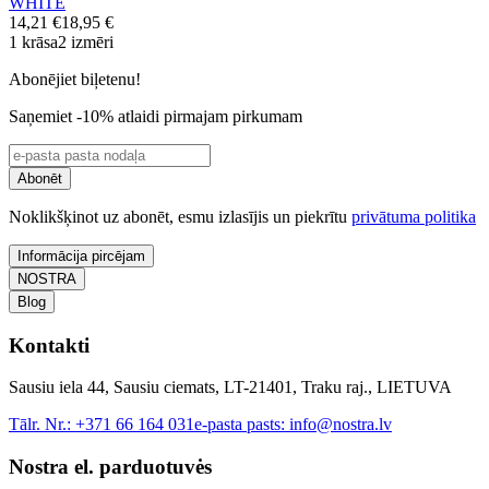
WHITE
14,21 €
18,95 €
1 krāsa
2 izmēri
Abonējiet biļetenu!
Saņemiet -10% atlaidi pirmajam pirkumam
Abonēt
Noklikšķinot uz abonēt, esmu izlasījis un piekrītu
privātuma politika
Informācija pircējam
NOSTRA
Blog
Kontakti
Sausiu iela 44, Sausiu ciemats, LT-21401, Traku raj., LIETUVA
Tālr. Nr.:
+371 66 164 031
e-pasta pasts:
info@nostra.lv
Nostra el. parduotuvės