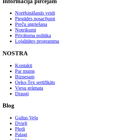
Informācija pircējam
Norēķināšanās veidi
Piegādes nosacījumi
Preču atgriešana
Noteikumi
Privātuma politika
Lojalitātes programma
NOSTRA
Kontakti
Par mums
Biznesam
Oeko-Tex sertifikāts
Viesu grāmata
Draugi
Blog
Gultas Veļa
Dvieļi
Pledi
Palagi