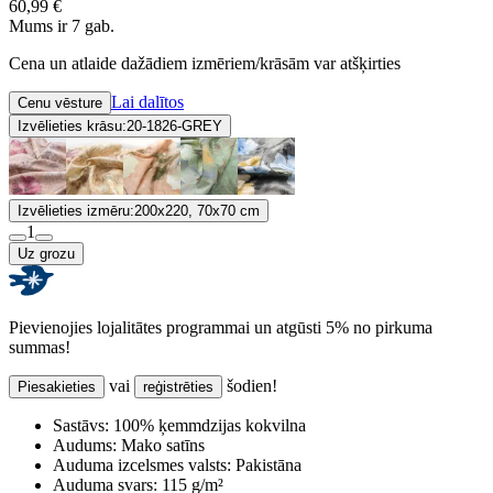
60,99 €
Mums ir 7 gab.
Cena un atlaide dažādiem izmēriem/krāsām var atšķirties
Lai dalītos
Cenu vēsture
Izvēlieties krāsu:
20-1826-GREY
Izvēlieties izmēru:
200x220, 70x70 cm
1
Uz grozu
Pievienojies lojalitātes programmai un atgūsti 5% no pirkuma
summas!
vai
šodien!
Piesakieties
reģistrēties
Sastāvs:
100% ķemmdzijas kokvilna
Audums:
Mako satīns
Auduma izcelsmes valsts:
Pakistāna
Auduma svars:
115 g/m²