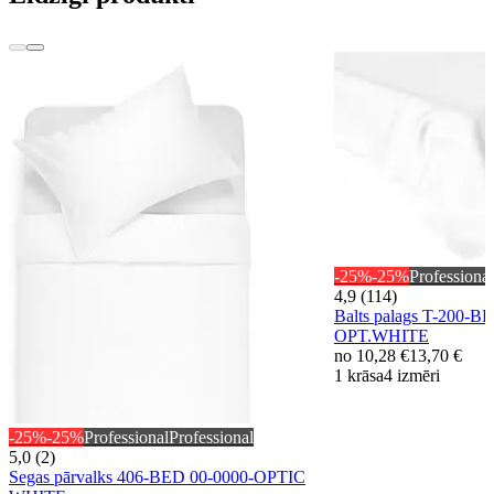
-25%
-25%
Professional
4,9 (114)
Balts palags T-200-B
OPT.WHITE
no
10,28 €
13,70 €
1 krāsa
4 izmēri
-25%
-25%
Professional
Professional
5,0 (2)
Segas pārvalks 406-BED 00-0000-OPTIC