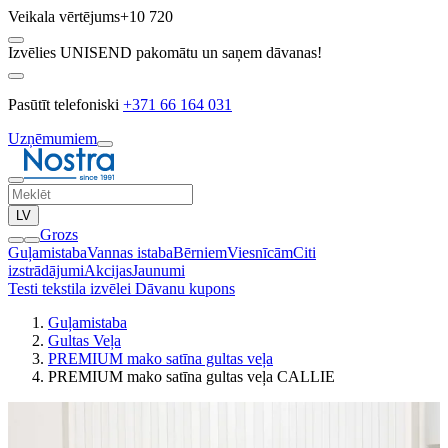
Veikala vērtējums
+10 720
Izvēlies UNISEND pakomātu un saņem dāvanas!
Pasūtīt telefoniski
+371 66 164 031
Uzņēmumiem
LV
Grozs
Guļamistaba
Vannas istaba
Bērniem
Viesnīcām
Citi
izstrādājumi
Akcijas
Jaunumi
Testi tekstila izvēlei
Dāvanu kupons
Guļamistaba
Gultas Veļa
PREMIUM mako satīna gultas veļa
PREMIUM mako satīna gultas veļa CALLIE