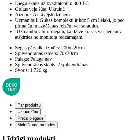
Diegu skaits uz kvadrātcollu:
300 TC
Gultas veļa šūta:
Ukrainā
Aizdare:
Ar rāvējslēdzējiem
Uzmanību!:
Gultas komplekti ir līdz 5 cm lielāki, jo pēc
pirmajām mazgāšanas reizēm var sarauties.
!Uzmanību!:
Informējam, ka dzīvē krāsas var nedaudz
atšķirties no monitorā redzamajām.
Segas pārvalka izmērs:
200x220cm
Spilvendrānas izmērs:
70x70cm
Palags:
Palaga nav
Spilvendrānas skaits:
2 spilvendrānas
Svoris:
1.726 kg
Par produktu
Uzraudzība
Preču piegāde
Maksājuma metodes
Līdzīgi produkti