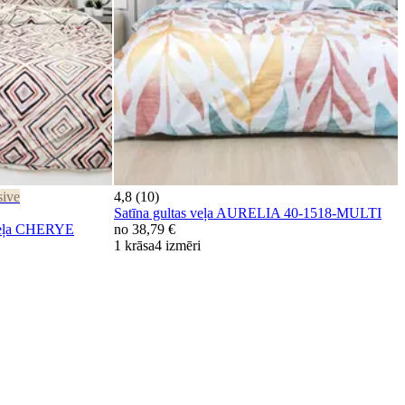
sive
4,8 (10)
Satīna gultas veļa AURELIA 40-1518-MULTI
veļa CHERYE
no
38,79 €
1 krāsa
4 izmēri