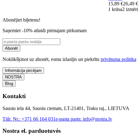
15,89 €
26,49 €
1 krāsa
2 izmēri
Abonējiet biļetenu!
Saņemiet -10% atlaidi pirmajam pirkumam
Abonēt
Noklikšķinot uz abonēt, esmu izlasījis un piekrītu
privātuma politika
Informācija pircējam
NOSTRA
Blog
Kontakti
Sausiu iela 44, Sausiu ciemats, LT-21401, Traku raj., LIETUVA
Tālr. Nr.:
+371 66 164 031
e-pasta pasts:
info@nostra.lv
Nostra el. parduotuvės