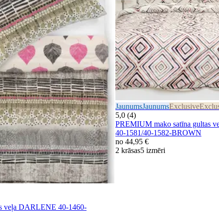
Jaunums
Jaunums
Exclusive
Exclu
5,0 (4)
PREMIUM mako satīna gultas 
40-1581/40-1582-BROWN
no
44,95 €
2 krāsas
5 izmēri
tas veļa DARLENE 40-1460-