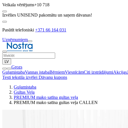
Veikala vērtējums
+10 718
Izvēlies UNISEND pakomātu un saņem dāvanas!
Pasūtīt telefoniski
+371 66 164 031
Uzņēmumiem
LV
Grozs
Guļamistaba
Vannas istaba
Bērniem
Viesnīcām
Citi izstrādājumi
Akcijas
Testi tekstila izvēlei
Dāvanu kupons
Guļamistaba
Gultas Veļa
PREMIUM mako satīna gultas veļa
PREMIUM mako satīna gultas veļa CALLEN