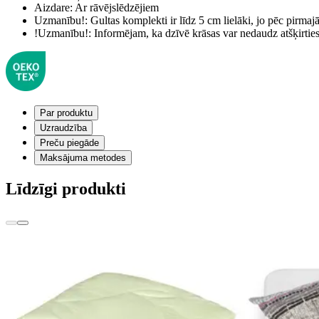
Aizdare:
Ar rāvējslēdzējiem
Uzmanību!:
Gultas komplekti ir līdz 5 cm lielāki, jo pēc pirma
!Uzmanību!:
Informējam, ka dzīvē krāsas var nedaudz atšķirti
Par produktu
Uzraudzība
Preču piegāde
Maksājuma metodes
Līdzīgi produkti