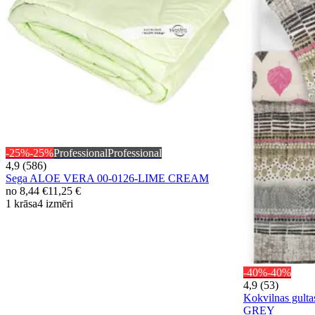
-25%
-25%
Professional
Professional
4,9 (586)
Sega ALOE VERA 00-0126-LIME CREAM
no
8,44 €
11,25 €
1 krāsa
4 izmēri
-40%
-40%
4,9 (53)
Kokvilnas gul
GREY