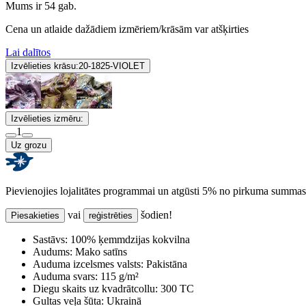
Mums ir 54 gab.
Cena un atlaide dažādiem izmēriem/krāsām var atšķirties
Lai dalītos
Izvēlieties krāsu:
20-1825-VIOLET
Izvēlieties izmēru:
1
Uz grozu
Pievienojies lojalitātes programmai un atgūsti 5% no pirkuma summas
vai
šodien!
Piesakieties
reģistrēties
Sastāvs:
100% ķemmdzijas kokvilna
Audums:
Mako satīns
Auduma izcelsmes valsts:
Pakistāna
Auduma svars:
115 g/m²
Diegu skaits uz kvadrātcollu:
300 TC
Gultas veļa šūta:
Ukrainā