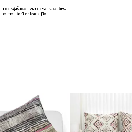
jām mazgāšanas reizēm var sarauties.
es no monitorā redzamajām.