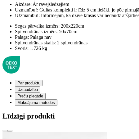
Aizdare:
Ar rāvējslēdzējiem
Uzmanību!:
Gultas komplekti ir līdz 5 cm lielāki, jo pēc pirma
!Uzmanību!:
Informējam, ka dzīvē krāsas var nedaudz atšķirti
Segas pārvalka izmērs:
200x220cm
Spilvendrānas izmērs:
50x70cm
Palags:
Palaga nav
Spilvendrānas skaits:
2 spilvendrānas
Svoris:
1.726 kg
Par produktu
Uzraudzība
Preču piegāde
Maksājuma metodes
Līdzīgi produkti