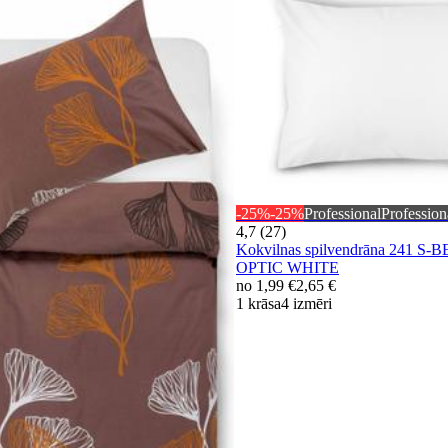
-25%
-25%
Professional
Profession
4,7 (27)
Kokvilnas spilvendrāna 241 S-
OPTIC WHITE
no
1,99 €
2,65 €
1 krāsa
4 izmēri