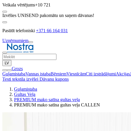
Veikala vērtējums
+10 721
Izvēlies UNISEND pakomātu un saņem dāvanas!
Pasūtīt telefoniski
+371 66 164 031
Uzņēmumiem
LV
Grozs
Guļamistaba
Vannas istaba
Bērniem
Viesnīcām
Citi izstrādājumi
Akcijas
Testi tekstila izvēlei
Dāvanu kupons
Guļamistaba
Gultas Veļa
PREMIUM mako satīna gultas veļa
PREMIUM mako satīna gultas veļa CALLEN