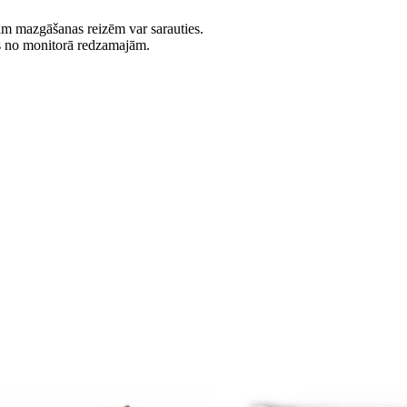
jām mazgāšanas reizēm var sarauties.
es no monitorā redzamajām.