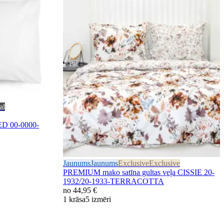
al
BED 00-0000-
Jaunums
Jaunums
Exclusive
Exclusive
PREMIUM mako satīna gultas veļa CISSIE 20-
1932/20-1933-TERRACOTTA
no
44,95 €
1 krāsa
5 izmēri