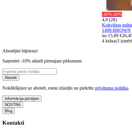
-40%
-40%
4,9 (28)
Kokvilnas gult
1499-BROWN
no
15,89 €
26,4
4 krāsas
3 izmēri
Abonējiet biļetenu!
Saņemiet -10% atlaidi pirmajam pirkumam
Abonēt
Noklikšķinot uz abonēt, esmu izlasījis un piekrītu
privātuma politika
Informācija pircējam
NOSTRA
Blog
Kontakti