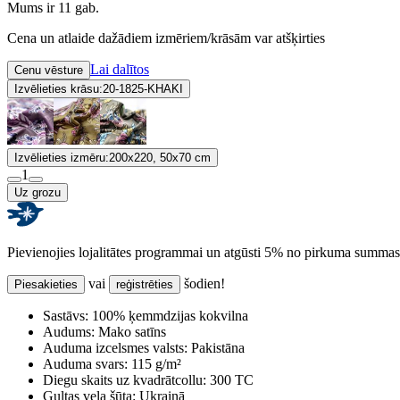
Mums ir 11 gab.
Cena un atlaide dažādiem izmēriem/krāsām var atšķirties
Lai dalītos
Cenu vēsture
Izvēlieties krāsu:
20-1825-KHAKI
Izvēlieties izmēru:
200x220, 50x70 cm
1
Uz grozu
Pievienojies lojalitātes programmai un atgūsti 5% no pirkuma summas
vai
šodien!
Piesakieties
reģistrēties
Sastāvs:
100% ķemmdzijas kokvilna
Audums:
Mako satīns
Auduma izcelsmes valsts:
Pakistāna
Auduma svars:
115 g/m²
Diegu skaits uz kvadrātcollu:
300 TC
Gultas veļa šūta:
Ukrainā