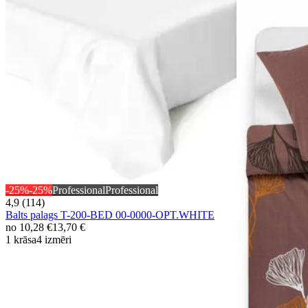
-25%
-25%
Professional
Professional
4,9 (114)
Balts palags T-200-BED 00-0000-OPT.WHITE
no
10,28 €
13,70 €
1 krāsa
4 izmēri