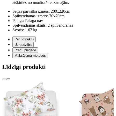
atšķirties no monitorā redzamajām.
Segas pārvalka izmērs:
200x220cm
Spilvendrānas izmērs:
70x70cm
Palags:
Palaga nav
Spilvendrānas skaits:
2 spilvendrānas
Svoris:
1.67 kg
Par produktu
Uzraudzība
Preču piegāde
Maksājuma metodes
Līdzīgi produkti