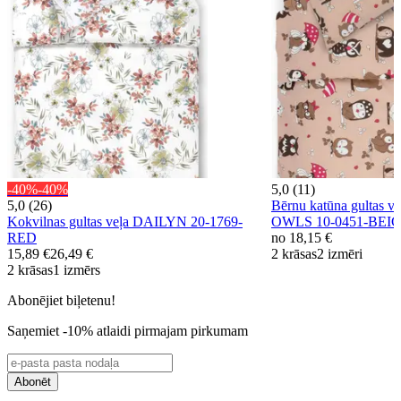
-40%
-40%
5,0 (11)
5,0 (26)
Bērnu katūna gultas 
Kokvilnas gultas veļa DAILYN 20-1769-
OWLS 10-0451-BEI
RED
no
18,15 €
15,89 €
26,49 €
2 krāsas
2 izmēri
2 krāsas
1 izmērs
Abonējiet biļetenu!
Saņemiet -10% atlaidi pirmajam pirkumam
Abonēt