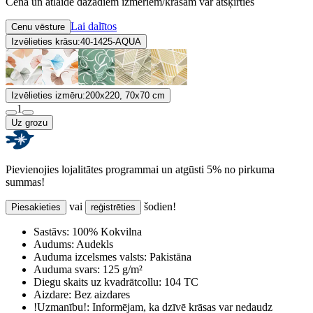
Cena un atlaide dažādiem izmēriem/krāsām var atšķirties
Lai dalītos
Cenu vēsture
Izvēlieties krāsu:
40-1425-AQUA
Izvēlieties izmēru:
200x220, 70x70 cm
1
Uz grozu
Pievienojies lojalitātes programmai un atgūsti 5% no pirkuma
summas!
vai
šodien!
Piesakieties
reģistrēties
Sastāvs:
100% Kokvilna
Audums:
Audekls
Auduma izcelsmes valsts:
Pakistāna
Auduma svars:
125 g/m²
Diegu skaits uz kvadrātcollu:
104 TC
Aizdare:
Bez aizdares
!Uzmanību!:
Informējam, ka dzīvē krāsas var nedaudz