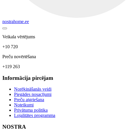
nostrahome.ee
Veikala vērtējums
+10 720
Preču novērtēšana
+119 263
Informācija pircējam
Norēķināšanās veidi
Piegādes nosacījumi
Preču atgriešana
Noteikumi
Privātuma politika
Lojalitātes programma
NOSTRA