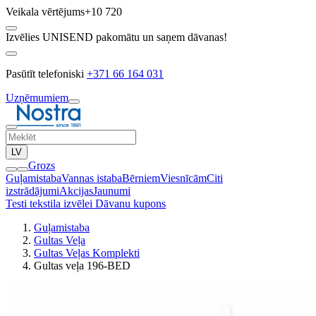
Veikala vērtējums
+10 720
Izvēlies UNISEND pakomātu un saņem dāvanas!
Pasūtīt telefoniski
+371 66 164 031
Uzņēmumiem
LV
Grozs
Guļamistaba
Vannas istaba
Bērniem
Viesnīcām
Citi
izstrādājumi
Akcijas
Jaunumi
Testi tekstila izvēlei
Dāvanu kupons
Guļamistaba
Gultas Veļa
Gultas Veļas Komplekti
Gultas veļa 196-BED