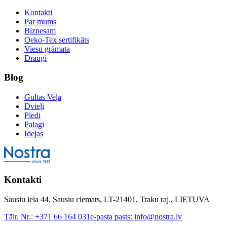
Kontakti
Par mums
Biznesam
Oeko-Tex sertifikāts
Viesu grāmata
Draugi
Blog
Gultas Veļa
Dvieļi
Pledi
Palagi
Idejas
Kontakti
Sausiu iela 44, Sausiu ciemats, LT-21401, Traku raj., LIETUVA
Tālr. Nr.:
+371 66 164 031
e-pasta pasts:
info@nostra.lv