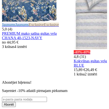
Jaunums
Jaunums
Exclusive
Exclusive
5,0 (4)
PREMIUM mako satīna gultas veļa
CHANA 40-1523-NAVY
no
44,95 €
3 krāsas
4 izmēri
-40%
-40%
4,8 (31)
Kokvilnas gultas veļ
BLUE
15,89 €
26,49 €
1 krāsa
2 izmēri
Abonējiet biļetenu!
Saņemiet -10% atlaidi pirmajam pirkumam
Abonēt