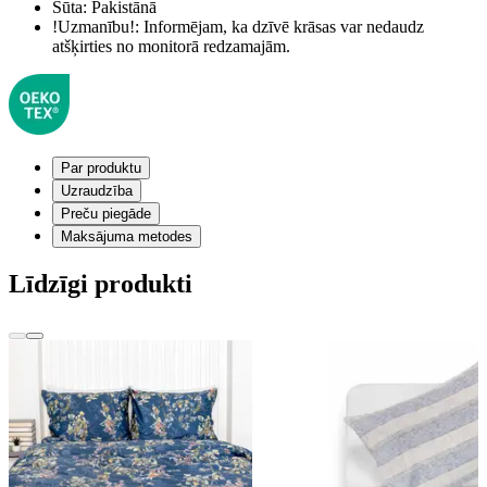
Šūta:
Pakistānā
!Uzmanību!:
Informējam, ka dzīvē krāsas var nedaudz
atšķirties no monitorā redzamajām.
Par produktu
Uzraudzība
Preču piegāde
Maksājuma metodes
Līdzīgi produkti