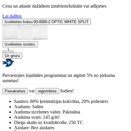
Cena un atlaide dažādiem izmēriem/krāsām var atšķirties
Lai dalītos
Izvēlieties krāsu:
00-0000-2 OPTIC WHITE SPLIT
Izvēlieties izmēru:
1
Uz grozu
Pievienojies lojalitātes programmai un atgūsti 5% no pirkuma
summas!
vai
šodien!
Piesakieties
reģistrēties
Sastāvs:
80% ķemmdzijas kokvilna, 20% poliesters
Audums:
Satīns
Auduma izcelsmes valsts:
Pakistāna
Auduma svars:
145 g/m²
Diegu skaits uz kvadrātcollu:
250 TC
Aizdare:
Bez aizdares