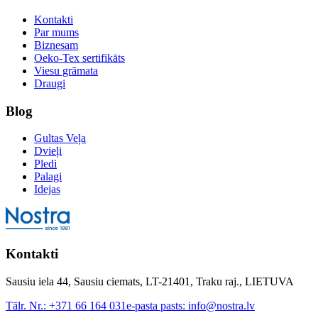
Kontakti
Par mums
Biznesam
Oeko-Tex sertifikāts
Viesu grāmata
Draugi
Blog
Gultas Veļa
Dvieļi
Pledi
Palagi
Idejas
Kontakti
Sausiu iela 44, Sausiu ciemats, LT-21401, Traku raj., LIETUVA
Tālr. Nr.:
+371 66 164 031
e-pasta pasts:
info@nostra.lv