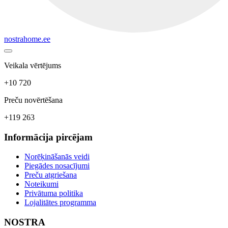
nostrahome.ee
Veikala vērtējums
+10 720
Preču novērtēšana
+119 263
Informācija pircējam
Norēķināšanās veidi
Piegādes nosacījumi
Preču atgriešana
Noteikumi
Privātuma politika
Lojalitātes programma
NOSTRA