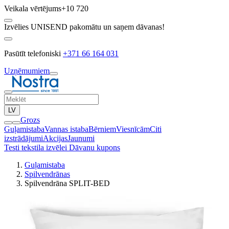
Veikala vērtējums
+10 720
Izvēlies UNISEND pakomātu un saņem dāvanas!
Pasūtīt telefoniski
+371 66 164 031
Uzņēmumiem
LV
Grozs
Guļamistaba
Vannas istaba
Bērniem
Viesnīcām
Citi
izstrādājumi
Akcijas
Jaunumi
Testi tekstila izvēlei
Dāvanu kupons
Guļamistaba
Spilvendrānas
Spilvendrāna SPLIT-BED