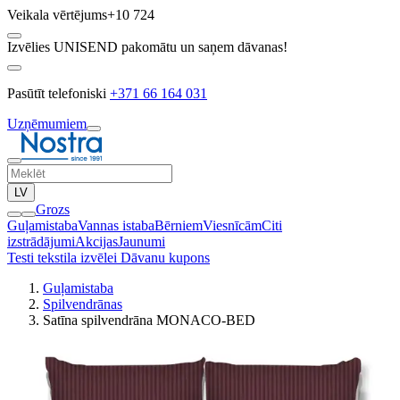
Veikala vērtējums
+10 724
Izvēlies UNISEND pakomātu un saņem dāvanas!
Pasūtīt telefoniski
+371 66 164 031
Uzņēmumiem
LV
Grozs
Guļamistaba
Vannas istaba
Bērniem
Viesnīcām
Citi
izstrādājumi
Akcijas
Jaunumi
Testi tekstila izvēlei
Dāvanu kupons
Guļamistaba
Spilvendrānas
Satīna spilvendrāna MONACO-BED