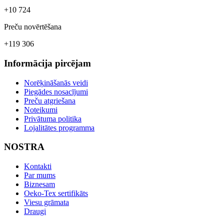
+10 724
Preču novērtēšana
+119 306
Informācija pircējam
Norēķināšanās veidi
Piegādes nosacījumi
Preču atgriešana
Noteikumi
Privātuma politika
Lojalitātes programma
NOSTRA
Kontakti
Par mums
Biznesam
Oeko-Tex sertifikāts
Viesu grāmata
Draugi