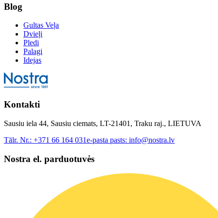
Blog
Gultas Veļa
Dvieļi
Pledi
Palagi
Idejas
Kontakti
Sausiu iela 44, Sausiu ciemats, LT-21401, Traku raj., LIETUVA
Tālr. Nr.:
+371 66 164 031
e-pasta pasts:
info@nostra.lv
Nostra el. parduotuvės