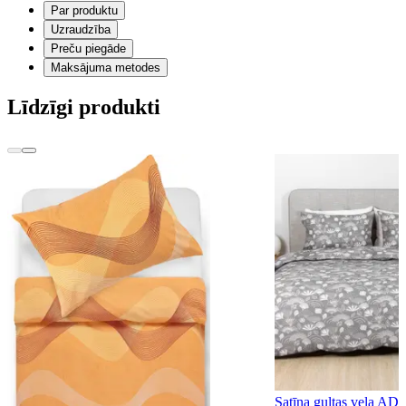
Par produktu
Uzraudzība
Preču piegāde
Maksājuma metodes
Līdzīgi produkti
Satīna gultas veļa 