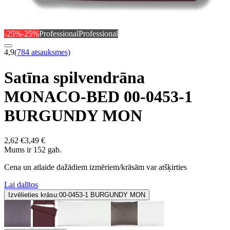
-25%
-25%
Professional
Professional
4,9
(784 atsauksmes)
Satīna spilvendrāna
MONACO-BED 00-0453-1
BURGUNDY MON
2,62 €
3,49 €
Mums ir 152 gab.
Cena un atlaide dažādiem izmēriem/krāsām var atšķirties
Lai dalītos
Izvēlieties krāsu:
00-0453-1 BURGUNDY MON