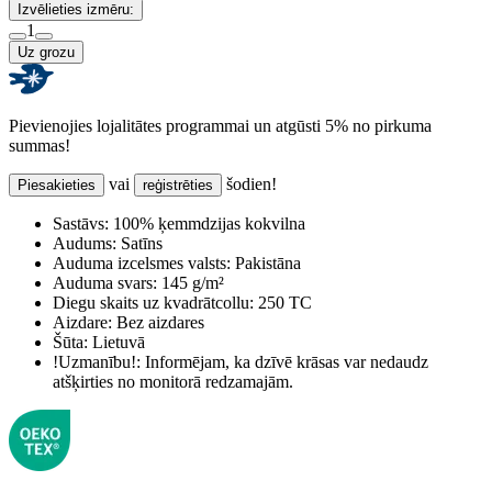
Izvēlieties izmēru:
1
Uz grozu
Pievienojies lojalitātes programmai un atgūsti 5% no pirkuma
summas!
vai
šodien!
Piesakieties
reģistrēties
Sastāvs:
100% ķemmdzijas kokvilna
Audums:
Satīns
Auduma izcelsmes valsts:
Pakistāna
Auduma svars:
145 g/m²
Diegu skaits uz kvadrātcollu:
250 TC
Aizdare:
Bez aizdares
Šūta:
Lietuvā
!Uzmanību!:
Informējam, ka dzīvē krāsas var nedaudz
atšķirties no monitorā redzamajām.