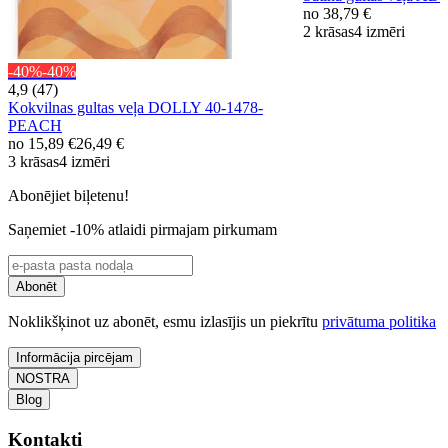
no
38,79 €
2 krāsas
4 izmēri
-40%
-40%
4,9 (47)
Kokvilnas gultas veļa DOLLY 40-1478-
PEACH
no
15,89 €
26,49 €
3 krāsas
4 izmēri
Abonējiet biļetenu!
Saņemiet -10% atlaidi pirmajam pirkumam
Abonēt
Noklikšķinot uz abonēt, esmu izlasījis un piekrītu
privātuma politika
Informācija pircējam
NOSTRA
Blog
Kontakti