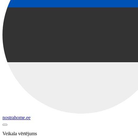
nostrahome.ee
Veikala vērtējums