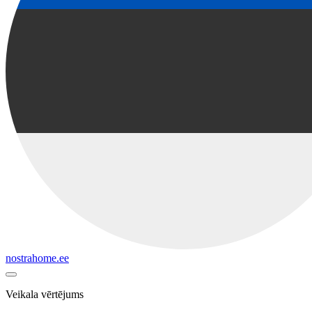
nostrahome.ee
Veikala vērtējums