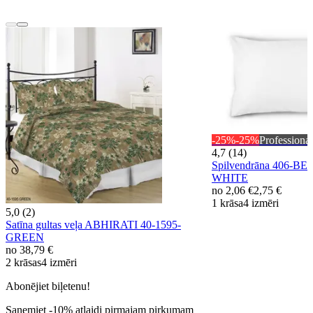
-25%
-25%
Professional
4,7 (14)
Spilvendrāna 406-BE
WHITE
no
2,06 €
2,75 €
1 krāsa
4 izmēri
5,0 (2)
Satīna gultas veļa ABHIRATI 40-1595-
GREEN
no
38,79 €
2 krāsas
4 izmēri
Abonējiet biļetenu!
Saņemiet -10% atlaidi pirmajam pirkumam