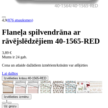
4,9
(876 atsauksmes)
Flaneļa spilvendrāna ar
rāvējslēdzējiem 40-1565-RED
3,89 €
Mums ir 24 gab.
Cena un atlaide dažādiem izmēriem/krāsām var atšķirties
Lai dalītos
Izvēlieties krāsu:
40-1565-RED
Izvēlieties izmēru:
1
Uz grozu