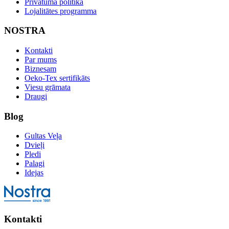
Privātuma politika
Lojalitātes programma
NOSTRA
Kontakti
Par mums
Biznesam
Oeko-Tex sertifikāts
Viesu grāmata
Draugi
Blog
Gultas Veļa
Dvieļi
Pledi
Palagi
Idejas
Kontakti