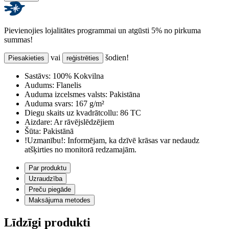
Pievienojies lojalitātes programmai un atgūsti 5% no pirkuma
summas!
vai
šodien!
Piesakieties
reģistrēties
Sastāvs:
100% Kokvilna
Audums:
Flanelis
Auduma izcelsmes valsts:
Pakistāna
Auduma svars:
167 g/m²
Diegu skaits uz kvadrātcollu:
86 TC
Aizdare:
Ar rāvējslēdzējiem
Šūta:
Pakistānā
!Uzmanību!:
Informējam, ka dzīvē krāsas var nedaudz
atšķirties no monitorā redzamajām.
Par produktu
Uzraudzība
Preču piegāde
Maksājuma metodes
Līdzīgi produkti