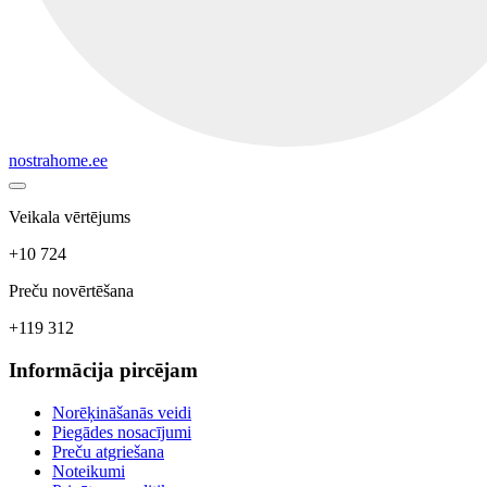
nostrahome.ee
Veikala vērtējums
+10 724
Preču novērtēšana
+119 312
Informācija pircējam
Norēķināšanās veidi
Piegādes nosacījumi
Preču atgriešana
Noteikumi