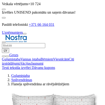
Veikala vērtējums
+10 724
Izvēlies UNISEND pakomātu un saņem dāvanas!
Pasūtīt telefoniski
+371 66 164 031
Uzņēmumiem
LV
Grozs
Guļamistaba
Vannas istaba
Bērniem
Viesnīcām
Citi
izstrādājumi
Akcijas
Jaunumi
Testi tekstila izvēlei
Dāvanu kupons
Guļamistaba
Spilvendrānas
Flaneļa spilvendrāna ar rāvējslēdzējiem