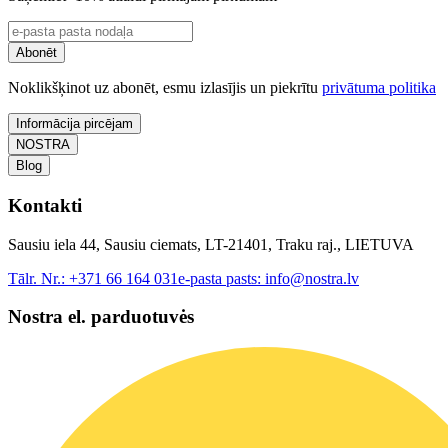
Abonēt
Noklikšķinot uz abonēt, esmu izlasījis un piekrītu
privātuma politika
Informācija pircējam
NOSTRA
Blog
Kontakti
Sausiu iela 44, Sausiu ciemats, LT-21401, Traku raj., LIETUVA
Tālr. Nr.:
+371 66 164 031
e-pasta pasts:
info@nostra.lv
Nostra el. parduotuvės