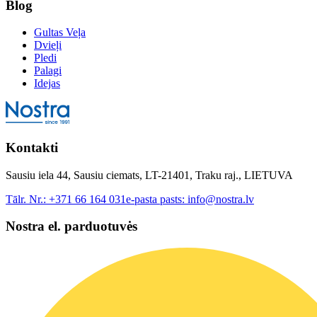
Blog
Gultas Veļa
Dvieļi
Pledi
Palagi
Idejas
Kontakti
Sausiu iela 44, Sausiu ciemats, LT-21401, Traku raj., LIETUVA
Tālr. Nr.:
+371 66 164 031
e-pasta pasts:
info@nostra.lv
Nostra el. parduotuvės