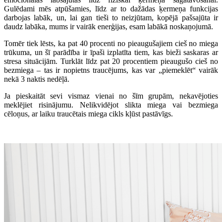
Gulēdami mēs atpūšamies, līdz ar to dažādas ķermeņa funkcijas
darbojas labāk, un, lai gan tieši to neizjūtam, kopējā pašsajūta ir
daudz labāka, mums ir vairāk enerģijas, esam labākā noskaņojumā.
Tomēr tiek lēsts, ka pat 40 procenti no pieaugušajiem cieš no miega
trūkuma, un šī parādība ir īpaši izplatīta tiem, kas bieži saskaras ar
stresa situācijām. Turklāt līdz pat 20 procentiem pieaugušo cieš no
bezmiega – tas ir nopietns traucējums, kas var „piemeklēt“ vairāk
nekā 3 naktis nedēļā.
Ja pieskaitāt sevi vismaz vienai no šīm grupām, nekavējoties
meklējiet risinājumu. Nelikvidējot slikta miega vai bezmiega
cēloņus, ar laiku traucētais miega cikls kļūst pastāvīgs.