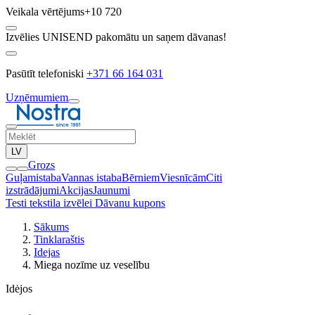
Veikala vērtējums
+10 720
Izvēlies UNISEND pakomātu un saņem dāvanas!
Pasūtīt telefoniski
+371 66 164 031
Uzņēmumiem
LV
Grozs
Guļamistaba
Vannas istaba
Bērniem
Viesnīcām
Citi
izstrādājumi
Akcijas
Jaunumi
Testi tekstila izvēlei
Dāvanu kupons
Sākums
Tinklaraštis
Idejas
Miega nozīme uz veselību
Idėjos