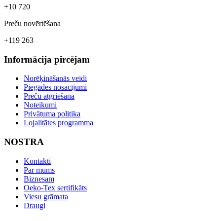
+10 720
Preču novērtēšana
+119 263
Informācija pircējam
Norēķināšanās veidi
Piegādes nosacījumi
Preču atgriešana
Noteikumi
Privātuma politika
Lojalitātes programma
NOSTRA
Kontakti
Par mums
Biznesam
Oeko-Tex sertifikāts
Viesu grāmata
Draugi