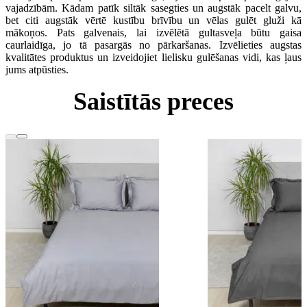
vajadzībām. Kādam patīk siltāk sasegties un augstāk pacelt galvu,
bet citi augstāk vērtē kustību brīvību un vēlas gulēt gluži kā
mākoņos. Pats galvenais, lai izvēlētā gultasveļa būtu gaisa
caurlaidīga, jo tā pasargās no pārkaršanas. Izvēlieties augstas
kvalitātes produktus un izveidojiet lielisku gulēšanas vidi, kas ļaus
jums atpūsties.
Saistītās preces