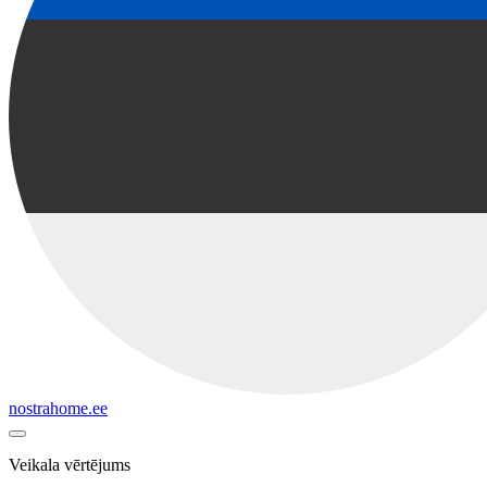
nostrahome.ee
Veikala vērtējums