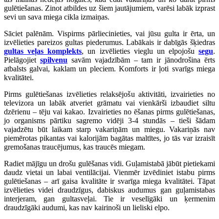
gulētiešanas. Zinot atbildes uz šiem jautājumiem, varēsi labāk izprast
sevi un sava miega cikla izmaiņas.
Sāciet palēnām. Vispirms pārliecinieties, vai jūsu gulta ir ērta, un
izvēlieties pareizos gultas piederumus. Labākais ir dabīgās šķiedras
gultas veļas komplekts
, un izvēlieties vieglu un elpojošu
segu
.
Pielāgojiet
spilvenu
savām vajadzībām – tam ir jānodrošina ērts
atbalsts galvai, kaklam un pleciem. Komforts ir ļoti svarīgs miega
kvalitātei.
Pirms gulētiešanas izvēlieties relaksējošu aktivitāti, izvairieties no
televizora un labāk atveriet grāmatu vai vienkārši izbaudiet siltu
dzērienu – tēju vai kakao. Izvairieties no ēšanas pirms gulētiešanas,
jo organisms pārtiku sagremo vidēji 3-4 stundās – tieši šādam
vajadzētu būt laikam starp vakariņām un miegu. Vakariņās nav
piemērotas pikantas vai kalorijām bagātas maltītes, jo tās var izraisīt
gremošanas traucējumus, kas traucēs miegam.
Radiet mājīgu un drošu gulēšanas vidi. Guļamistabā jābūt pietiekami
daudz vietai un labai ventilācijai. Vienmēr izvēdiniet istabu pirms
gulētiešanas – arī gaisa kvalitāte ir svarīga miega kvalitātei. Tāpat
izvēlieties videi draudzīgus, dabiskus audumus gan guļamistabas
interjeram, gan gultasveļai. Tie ir veselīgāki un ķermenim
draudzīgāki audumi, kas nav kairinoši un lieliski elpo.