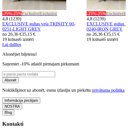
-25%
-25%
Exclusive
Exclusive
-25%
-25%
Exclusive
Ex
4,8 (1239)
4,8 (1239)
EXCLUSIVE gultas veļa TRINITY 00-
EXCLUSIVE gultas v
0251-LIGHT GREY
0240-IRON GREY
no
26,36 €
35,15 €
no
26,36 €
35,15 €
19 krāsas
6 izmēri
19 krāsas
6 izmēri
Lai dalītos
Abonējiet biļetenu!
Saņemiet -10% atlaidi pirmajam pirkumam
Abonēt
Noklikšķinot uz abonēt, esmu izlasījis un piekrītu
privātuma politika
Informācija pircējam
NOSTRA
Blog
Kontakti