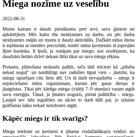
Miega nozīme uz veselību
2022-08-31
Mums katram ir daudz pienākumu pret sevi, savu ģimeni un
apkārtējiem. Mēs katru rītu steidzamies uz darbu, un pēc darba
steidzamies mājās un mums ir daudz aktivitāšu. Dažkārt mūsu diena
ir ieplānota ar minūtes precizitāti, tomēr mūsu ķermenim tā joprojām
šķiet haotiska. It īpaši, ja runājam par miegu: nav noslēpums, ka
daudzām lietām dzīvē tiekam līdzi tikai uz sava miega rēķina.
Protams, plānošana nedaudz palīdz, taču tādi teicieni kā „pilsēta
nekad neguļ“ un tamlīdzīgi nav radušies tāpat vien – jāatzīst, ka
miegu upurējam citu lietu dēļ. Un tā darīt nevajadzētu – miegs ir
nepieciešams mūsu organismam, kuram pēc garas dienas ir
jāatgūstas. Tikai pēc kārtīga miega (vidēji 7–9 stundas) varam atgūt
savu enerģiju. Tātad, ja jūtaties noguris, pirmā palīdzība – miegs.
Ļaujiet sev labi izgulēties un sāciet to darīt tūlīt pat, jo izlaisto
gulēšanas laiku nekad neizdosies atgūt.
Kāpēc miegs ir tik svarīgs?
Miega ietekme uz ķermeni ir jūtama visdažādākajos veidos: no
emocionālās labsajūtas līdz fiziskai ķermeņa sagatavošanai.