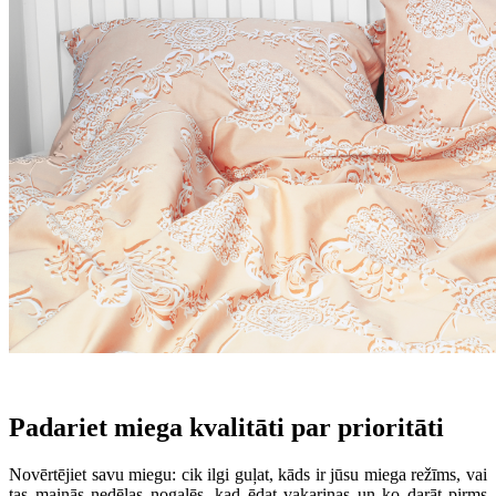
Padariet miega kvalitāti par prioritāti
Novērtējiet savu miegu: cik ilgi guļat, kāds ir jūsu miega režīms, vai
tas mainās nedēļas nogalēs, kad ēdat vakariņas un ko darāt pirms