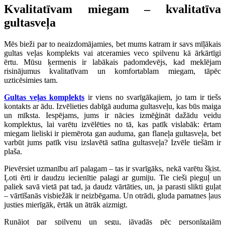
Kvalitatīvam miegam – kvalitatīva
gultasveļa
Mēs bieži par to neaizdomājamies, bet mums katram ir savs mīļākais
gultas veļas komplekts vai atceramies veco spilvenu kā ārkārtīgi
ērtu. Mūsu ķermenis ir labākais padomdevējs, kad meklējam
risinājumus kvalitatīvam un komfortablam miegam, tāpēc
uzticēsimies tam.
Gultas veļas komplekts
ir viens no svarīgākajiem, jo tam ir tiešs
kontakts ar ādu. Izvēlieties dabīgā auduma gultasveļu, kas būs maiga
un mīksta. Iespējams, jums ir nācies izmēģināt dažādu veidu
komplektus, lai varētu izvēlēties no tā, kas patīk vislabāk: ērtam
miegam lieliski ir piemērota gan auduma, gan flaneļa gultasveļa, bet
varbūt jums patīk visu izslavētā satīna gultasveļa? Izvēle tiešām ir
plaša.
Pievērsiet uzmanību arī palagam – tas ir svarīgāks, nekā varētu šķist.
Ļoti ērti ir daudzu iecienītie palagi ar gumiju. Tie cieši pieguļ un
paliek savā vietā pat tad, ja daudz vārtāties, un, ja parasti slikti guļat
– vārtīšanās visbiežāk ir neizbēgama. Un otrādi, gluda pamatnes ļaus
justies mierīgāk, ērtāk un ātrāk aizmigt.
Runājot par spilvenu un segu, jāvadās pēc personīgajām