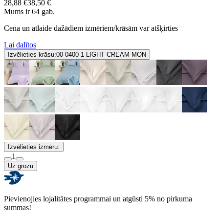
28,88 €
38,50 €
Mums ir 64 gab.
Cena un atlaide dažādiem izmēriem/krāsām var atšķirties
Lai dalītos
Izvēlieties krāsu:
00-0400-1 LIGHT CREAM MON
Izvēlieties izmēru:
1
Uz grozu
Pievienojies lojalitātes programmai un atgūsti 5% no pirkuma
summas!