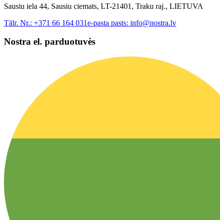
Sausiu iela 44, Sausiu ciemats, LT-21401, Traku raj., LIETUVA
Tālr. Nr.:
+371 66 164 031
e-pasta pasts:
info@nostra.lv
Nostra el. parduotuvės