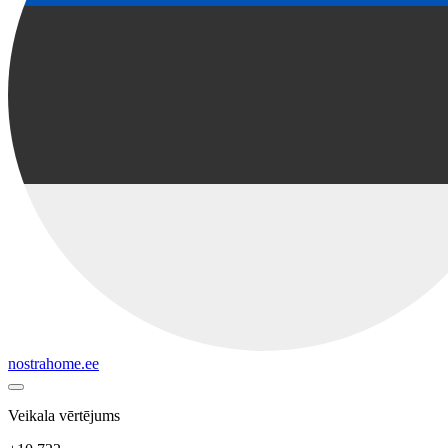
nostrahome.ee
Veikala vērtējums