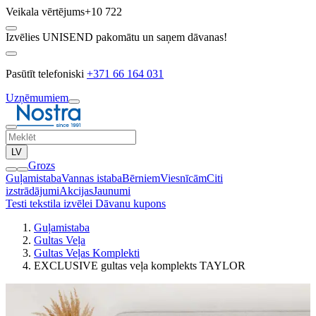
Veikala vērtējums
+10 722
Izvēlies UNISEND pakomātu un saņem dāvanas!
Pasūtīt telefoniski
+371 66 164 031
Uzņēmumiem
LV
Grozs
Guļamistaba
Vannas istaba
Bērniem
Viesnīcām
Citi
izstrādājumi
Akcijas
Jaunumi
Testi tekstila izvēlei
Dāvanu kupons
Guļamistaba
Gultas Veļa
Gultas Veļas Komplekti
EXCLUSIVE gultas veļa komplekts TAYLOR