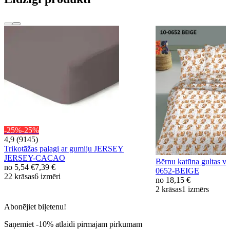
-25%
-25%
4,9 (9145)
Trikotāžas palagi ar gumiju JERSEY
JERSEY-CACAO
Bērnu katūna gultas
no
5,54 €
7,39 €
0652-BEIGE
22 krāsas
6 izmēri
no
18,15 €
2 krāsas
1 izmērs
Abonējiet biļetenu!
Saņemiet -10% atlaidi pirmajam pirkumam