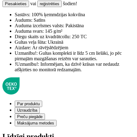
vai
šodien!
Piesakieties
reģistrēties
Sastāvs:
100% ķemmdzijas kokvilna
Audums:
Satīns
Auduma izcelsmes valsts:
Pakistāna
Auduma svars:
145 g/m²
Diegu skaits uz kvadrātcollu:
250 TC
Gultas veļa šūta:
Ukrainā
Aizdare:
Ar rāvējslēdzējiem
Uzmanību!:
Gultas komplekti ir līdz 5 cm lielāki, jo pēc
pirmajām mazgāšanas reizēm var sarauties.
!Uzmanību!:
Informējam, ka dzīvē krāsas var nedaudz
atšķirties no monitorā redzamajām.
Par produktu
Uzraudzība
Preču piegāde
Maksājuma metodes
Līdzīgi produkti