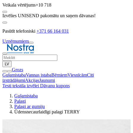
Veikala vērtējums
+10 718
Izvēlies UNISEND pakomātu un saņem dāvanas!
Pasūtīt telefoniski
+371 66 164 031
Uzņēmumiem
LV
Grozs
Guļamistaba
Vannas istaba
Bērniem
Viesnīcām
Citi
izstrādājumi
Akcijas
Jaunumi
Testi tekstila izvēlei
Dāvanu kupons
Guļamistaba
Palagi
Palagi ar gumiju
Ūdensnecaurlaidīgi palagi TERRY