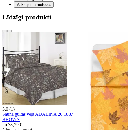
Maksājuma metodes
Līdzīgi produkti
3,0 (1)
Satīna gultas veļa ADALINA 20-1887-
BROWN
no
38,79 €
2 krāsas
4 izmēri