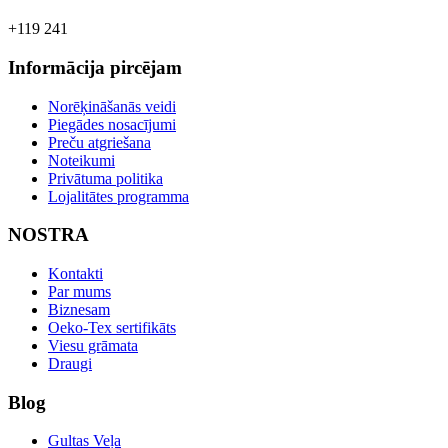
+119 241
Informācija pircējam
Norēķināšanās veidi
Piegādes nosacījumi
Preču atgriešana
Noteikumi
Privātuma politika
Lojalitātes programma
NOSTRA
Kontakti
Par mums
Biznesam
Oeko-Tex sertifikāts
Viesu grāmata
Draugi
Blog
Gultas Veļa