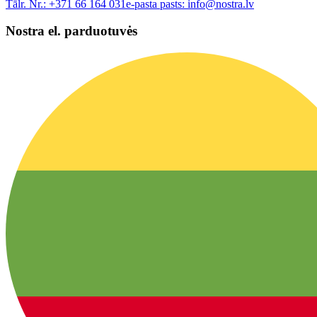
Tālr. Nr.:
+371 66 164 031
e-pasta pasts:
info@nostra.lv
Nostra el. parduotuvės