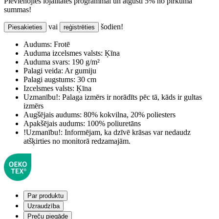
Pievienojies lojalitātes programmai un atgūsti 5% no pirkuma
summas!
vai
šodien!
Piesakieties
reģistrēties
Audums:
Frotē
Auduma izcelsmes valsts:
Ķīna
Auduma svars:
190 g/m²
Palagi veida:
Ar gumiju
Palagi augstums:
30 cm
Izcelsmes valsts:
Ķīna
Uzmanību!:
Palaga izmērs ir norādīts pēc tā, kāds ir gultas
izmērs
Augšējais audums:
80% kokvilna, 20% poliesters
Apakšējais audums:
100% poliuretāns
!Uzmanību!:
Informējam, ka dzīvē krāsas var nedaudz
atšķirties no monitorā redzamajām.
Par produktu
Uzraudzība
Preču piegāde