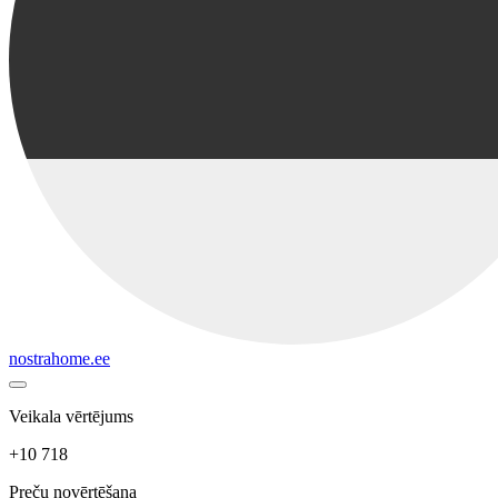
nostrahome.ee
Veikala vērtējums
+10 718
Preču novērtēšana