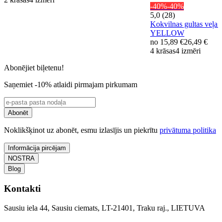
-40%
-40%
5,0 (28)
Kokvilnas gultas veļ
YELLOW
no
15,89 €
26,49 €
4 krāsas
4 izmēri
Abonējiet biļetenu!
Saņemiet -10% atlaidi pirmajam pirkumam
Abonēt
Noklikšķinot uz abonēt, esmu izlasījis un piekrītu
privātuma politika
Informācija pircējam
NOSTRA
Blog
Kontakti
Sausiu iela 44, Sausiu ciemats, LT-21401, Traku raj., LIETUVA