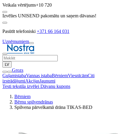
Veikala vērtējums
+10 720
Izvēlies UNISEND pakomātu un saņem dāvanas!
Pasūtīt telefoniski
+371 66 164 031
Uzņēmumiem
LV
Grozs
Guļamistaba
Vannas istaba
Bērniem
Viesnīcām
Citi
izstrādājumi
Akcijas
Jaunumi
Testi tekstila izvēlei
Dāvanu kupons
Bērniem
Bērnu spilvendrānas
Spilvena pārvelkamā drāna TIKAS-BED