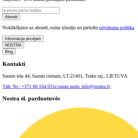
Abonēt
Noklikšķinot uz abonēt, esmu izlasījis un piekrītu
privātuma politika
Informācija pircējam
NOSTRA
Blog
Kontakti
Sausiu iela 44, Sausiu ciemats, LT-21401, Traku raj., LIETUVA
Tālr. Nr.:
+371 66 164 031
e-pasta pasts:
info@nostra.lv
Nostra el. parduotuvės