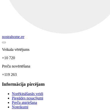
nostrahome.ee
Veikala vērtējums
+10 720
Preču novērtēšana
+119 263
Informācija pircējam
Norēķināšanās veidi
Piegādes nosacījumi
Preču atgriešana
Noteikumi