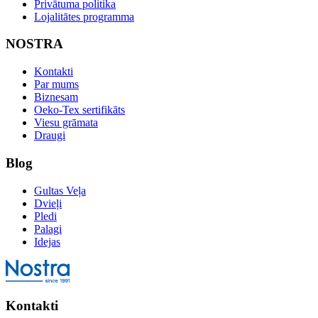
Privātuma politika
Lojalitātes programma
NOSTRA
Kontakti
Par mums
Biznesam
Oeko-Tex sertifikāts
Viesu grāmata
Draugi
Blog
Gultas Veļa
Dvieļi
Pledi
Palagi
Idejas
Kontakti