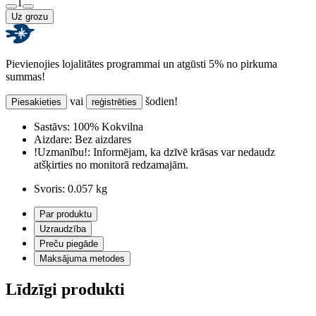
1
Uz grozu
Pievienojies lojalitātes programmai un atgūsti 5% no pirkuma
summas!
vai
šodien!
Piesakieties
reģistrēties
Sastāvs:
100% Kokvilna
Aizdare:
Bez aizdares
!Uzmanību!:
Informējam, ka dzīvē krāsas var nedaudz
atšķirties no monitorā redzamajām.
Svoris:
0.057 kg
Par produktu
Uzraudzība
Preču piegāde
Maksājuma metodes
Līdzīgi produkti