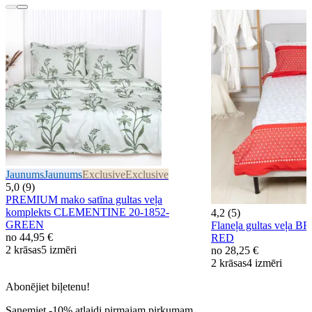
Jaunums
Jaunums
Exclusive
Exclusive
5,0 (9)
PREMIUM mako satīna gultas veļa
komplekts CLEMENTINE 20-1852-
4,2 (5)
GREEN
Flaneļa gultas veļa 
no
44,95 €
RED
2 krāsas
5 izmēri
no
28,25 €
2 krāsas
4 izmēri
Abonējiet biļetenu!
Saņemiet -10% atlaidi pirmajam pirkumam