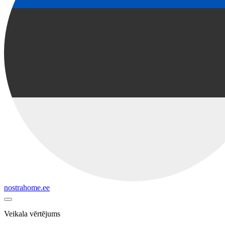
nostrahome.ee
Veikala vērtējums