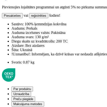
Pievienojies lojalitātes programmai un atgūsti 5% no pirkuma summas
vai
šodien!
Piesakieties
reģistrēties
Sastāvs:
100% ķemmdzijas kokvilna
Audums:
Perkals
Auduma izcelsmes valsts:
Pakistāna
Auduma svars:
130 g/m²
Diegu skaits uz kvadrātcollu:
200 TC
Aizdare:
Bez aizdares
Šūta:
Ukrainā
!Uzmanību!:
Informējam, ka dzīvē krāsas var nedaudz atšķirti
Svoris:
0.87 kg
Par produktu
Uzraudzība
Preču piegāde
Maksājuma metodes