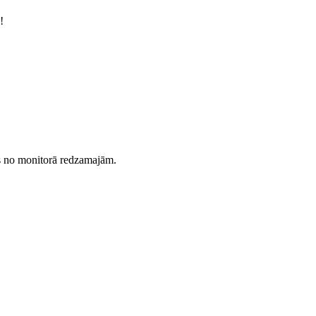
!
es no monitorā redzamajām.