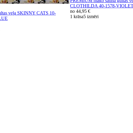
PREMIUM mako satīna gultas ve
CLOTHILDA 40-1578-VIOLE
no
44,95 €
ultas veļa SKINNY CATS 10-
1 krāsa
5 izmēri
LUE