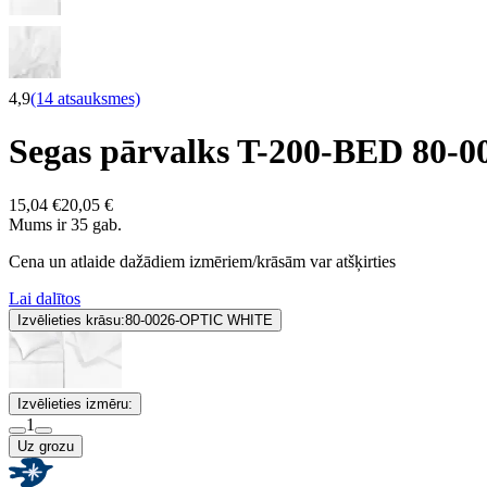
4,9
(14 atsauksmes)
Segas pārvalks T-200-BED 80
15,04 €
20,05 €
Mums ir 35 gab.
Cena un atlaide dažādiem izmēriem/krāsām var atšķirties
Lai dalītos
Izvēlieties krāsu:
80-0026-OPTIC WHITE
Izvēlieties izmēru:
1
Uz grozu