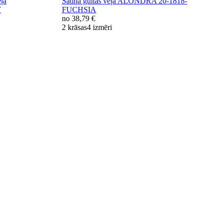
ļa
Satīna gultas veļa ALONDRA 20-1818-
T
FUCHSIA
no
38,79 €
2 krāsas
4 izmēri