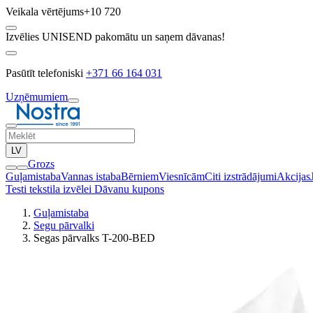
Veikala vērtējums
+10 720
Izvēlies UNISEND pakomātu un saņem dāvanas!
Pasūtīt telefoniski
+371 66 164 031
Uzņēmumiem
LV
Grozs
Guļamistaba
Vannas istaba
Bērniem
Viesnīcām
Citi izstrādājumi
Akcijas
Testi tekstila izvēlei
Dāvanu kupons
Guļamistaba
Segu pārvalki
Segas pārvalks T-200-BED