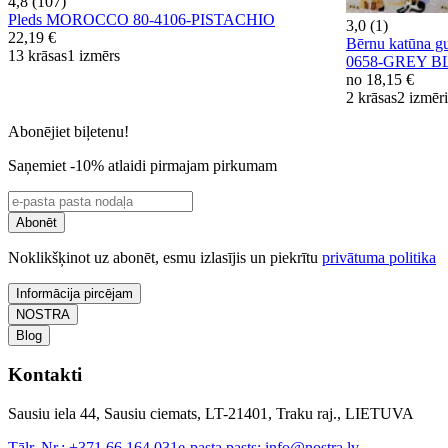
4,8 (107)
Pleds MOROCCO 80-4106-PISTACHIO
3,0 (1)
22,19 €
Bērnu katūna g
13 krāsas
1 izmērs
0658-GREY B
no
18,15 €
2 krāsas
2 izmēri
Abonējiet biļetenu!
Saņemiet -10% atlaidi pirmajam pirkumam
Abonēt
Noklikšķinot uz abonēt, esmu izlasījis un piekrītu
privātuma politika
Informācija pircējam
NOSTRA
Blog
Kontakti
Sausiu iela 44, Sausiu ciemats, LT-21401, Traku raj., LIETUVA
Tālr. Nr.:
+371 66 164 031
e-pasta pasts:
info@nostra.lv