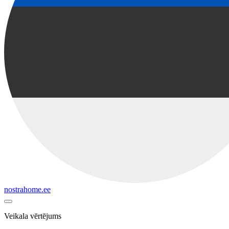
nostrahome.ee
Veikala vērtējums