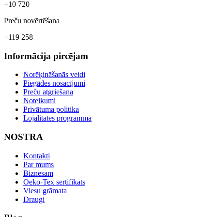
+10 720
Preču novērtēšana
+119 258
Informācija pircējam
Norēķināšanās veidi
Piegādes nosacījumi
Preču atgriešana
Noteikumi
Privātuma politika
Lojalitātes programma
NOSTRA
Kontakti
Par mums
Biznesam
Oeko-Tex sertifikāts
Viesu grāmata
Draugi