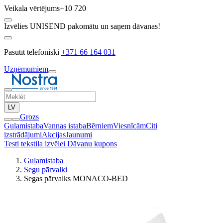
Veikala vērtējums
+10 720
Izvēlies UNISEND pakomātu un saņem dāvanas!
Pasūtīt telefoniski
+371 66 164 031
Uzņēmumiem
LV
Grozs
Guļamistaba
Vannas istaba
Bērniem
Viesnīcām
Citi
izstrādājumi
Akcijas
Jaunumi
Testi tekstila izvēlei
Dāvanu kupons
Guļamistaba
Segu pārvalki
Segas pārvalks MONACO-BED