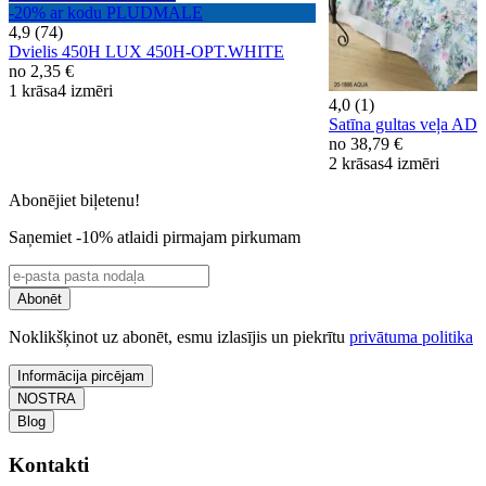
-20% ar kodu PLUDMALE
4,9 (74)
Dvielis 450H LUX 450H-OPT.WHITE
no
2,35 €
1 krāsa
4 izmēri
4,0 (1)
Satīna gultas veļa 
no
38,79 €
2 krāsas
4 izmēri
Abonējiet biļetenu!
Saņemiet -10% atlaidi pirmajam pirkumam
Abonēt
Noklikšķinot uz abonēt, esmu izlasījis un piekrītu
privātuma politika
Informācija pircējam
NOSTRA
Blog
Kontakti