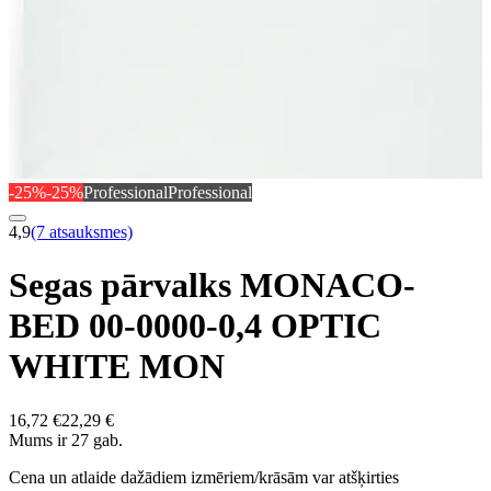
-25%
-25%
Professional
Professional
4,9
(7 atsauksmes)
Segas pārvalks MONACO-
BED 00-0000-0,4 OPTIC
WHITE MON
16,72 €
22,29 €
Mums ir 27 gab.
Cena un atlaide dažādiem izmēriem/krāsām var atšķirties