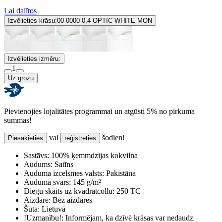
Lai dalītos
Izvēlieties krāsu:
00-0000-0,4 OPTIC WHITE MON
Izvēlieties izmēru:
1
Uz grozu
Pievienojies lojalitātes programmai un atgūsti 5% no pirkuma
summas!
vai
šodien!
Piesakieties
reģistrēties
Sastāvs:
100% ķemmdzijas kokvilna
Audums:
Satīns
Auduma izcelsmes valsts:
Pakistāna
Auduma svars:
145 g/m²
Diegu skaits uz kvadrātcollu:
250 TC
Aizdare:
Bez aizdares
Šūta:
Lietuvā
!Uzmanību!:
Informējam, ka dzīvē krāsas var nedaudz