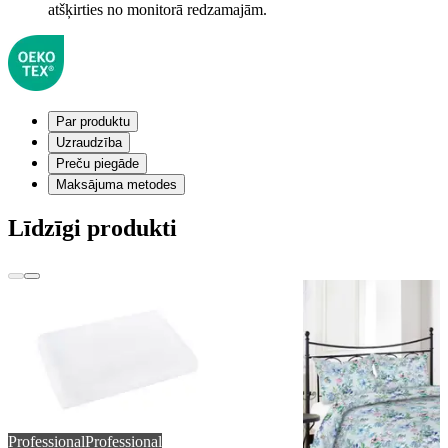
atšķirties no monitorā redzamajām.
Par produktu
Uzraudzība
Preču piegāde
Maksājuma metodes
Līdzīgi produkti
Professional
Professional