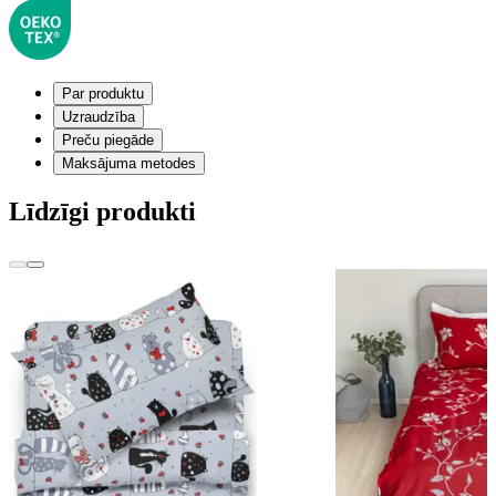
Par produktu
Uzraudzība
Preču piegāde
Maksājuma metodes
Līdzīgi produkti