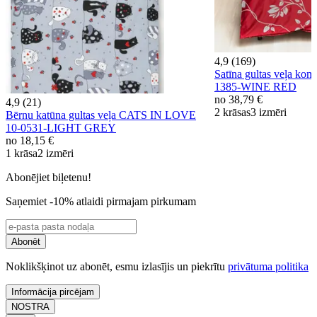
4,9 (169)
Satīna gultas veļa ko
1385-WINE RED
no
38,79 €
4,9 (21)
2 krāsas
3 izmēri
Bērnu katūna gultas veļa CATS IN LOVE
10-0531-LIGHT GREY
no
18,15 €
1 krāsa
2 izmēri
Abonējiet biļetenu!
Saņemiet -10% atlaidi pirmajam pirkumam
Abonēt
Noklikšķinot uz abonēt, esmu izlasījis un piekrītu
privātuma politika
Informācija pircējam
NOSTRA