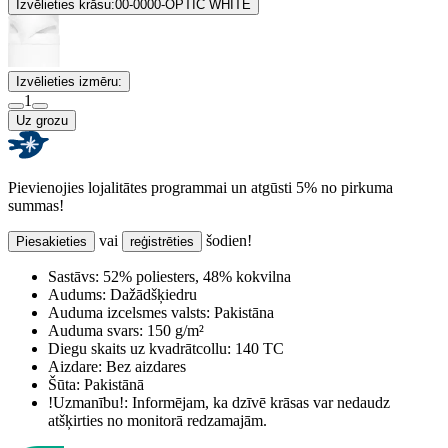
Izvēlieties krāsu:
00-0000-OPTIC WHITE
Izvēlieties izmēru:
1
Uz grozu
Pievienojies lojalitātes programmai un atgūsti 5% no pirkuma
summas!
vai
šodien!
Piesakieties
reģistrēties
Sastāvs:
52% poliesters, 48% kokvilna
Audums:
Dažādšķiedru
Auduma izcelsmes valsts:
Pakistāna
Auduma svars:
150 g/m²
Diegu skaits uz kvadrātcollu:
140 TC
Aizdare:
Bez aizdares
Šūta:
Pakistānā
!Uzmanību!:
Informējam, ka dzīvē krāsas var nedaudz
atšķirties no monitorā redzamajām.