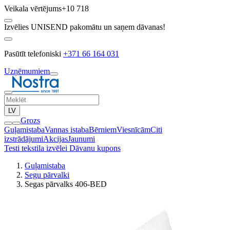
Veikala vērtējums
+10 718
Izvēlies UNISEND pakomātu un saņem dāvanas!
Pasūtīt telefoniski
+371 66 164 031
Uzņēmumiem
LV
Grozs
Guļamistaba
Vannas istaba
Bērniem
Viesnīcām
Citi
izstrādājumi
Akcijas
Jaunumi
Testi tekstila izvēlei
Dāvanu kupons
Guļamistaba
Segu pārvalki
Segas pārvalks 406-BED