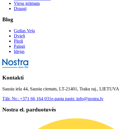
Viesu grāmata
Draugi
Blog
Gultas Veļa
Dvieļi
Pledi
Palagi
Idejas
Kontakti
Sausiu iela 44, Sausiu ciemats, LT-21401, Traku raj., LIETUVA
Tālr. Nr.:
+371 66 164 031
e-pasta pasts:
info@nostra.lv
Nostra el. parduotuvės