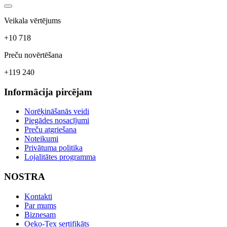
Veikala vērtējums
+10 718
Preču novērtēšana
+119 240
Informācija pircējam
Norēķināšanās veidi
Piegādes nosacījumi
Preču atgriešana
Noteikumi
Privātuma politika
Lojalitātes programma
NOSTRA
Kontakti
Par mums
Biznesam
Oeko-Tex sertifikāts