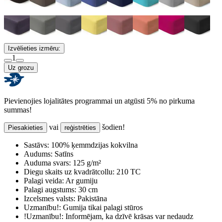
Izvēlieties izmēru:
1
Uz grozu
Pievienojies lojalitātes programmai un atgūsti 5% no pirkuma
summas!
vai
šodien!
Piesakieties
reģistrēties
Sastāvs:
100% ķemmdzijas kokvilna
Audums:
Satīns
Auduma svars:
125 g/m²
Diegu skaits uz kvadrātcollu:
210 TC
Palagi veida:
Ar gumiju
Palagi augstums:
30 cm
Izcelsmes valsts:
Pakistāna
Uzmanību!:
Gumija tikai palagi stūros
!Uzmanību!:
Informējam, ka dzīvē krāsas var nedaudz