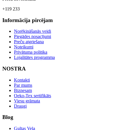
+119 233
Informācija pircējam
Norēķināšanās veidi
Piegādes nosacījumi
Preču atgriešana
Noteikumi
Privātuma politika
Lojalitātes programma
NOSTRA
Kontakti
Par mums
Biznesam
Oeko-Tex sertifikāts
Viesu grāmata
Draugi
Blog
Gultas Veļa