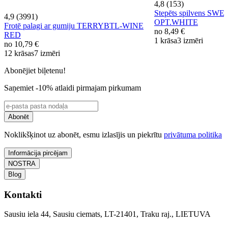
4,8 (153)
Stepēts spilvens S
4,9 (3991)
OPT.WHITE
Frotē palagi ar gumiju TERRYBTL-WINE
no
8,49 €
RED
1 krāsa
3 izmēri
no
10,79 €
12 krāsas
7 izmēri
Abonējiet biļetenu!
Saņemiet -10% atlaidi pirmajam pirkumam
Abonēt
Noklikšķinot uz abonēt, esmu izlasījis un piekrītu
privātuma politika
Informācija pircējam
NOSTRA
Blog
Kontakti
Sausiu iela 44, Sausiu ciemats, LT-21401, Traku raj., LIETUVA