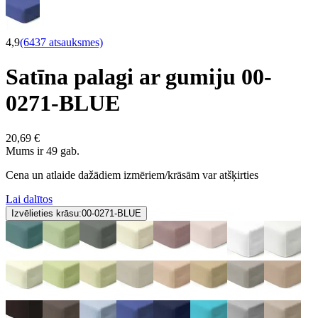
4,9
(6437 atsauksmes)
Satīna palagi ar gumiju 00-
0271-BLUE
20,69 €
Mums ir 49 gab.
Cena un atlaide dažādiem izmēriem/krāsām var atšķirties
Lai dalītos
Izvēlieties krāsu:
00-0271-BLUE