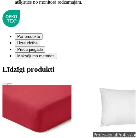
atšķirties no monitorā redzamajām.
Par produktu
Uzraudzība
Preču piegāde
Maksājuma metodes
Līdzīgi produkti
Professional
Profession