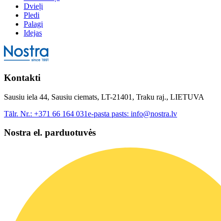
Dvieļi
Pledi
Palagi
Idejas
Kontakti
Sausiu iela 44, Sausiu ciemats, LT-21401, Traku raj., LIETUVA
Tālr. Nr.:
+371 66 164 031
e-pasta pasts:
info@nostra.lv
Nostra el. parduotuvės