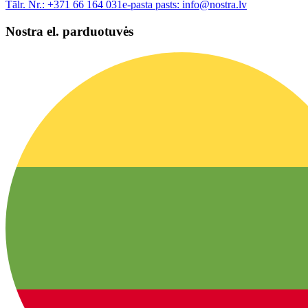
Tālr. Nr.:
+371 66 164 031
e-pasta pasts:
info@nostra.lv
Nostra el. parduotuvės