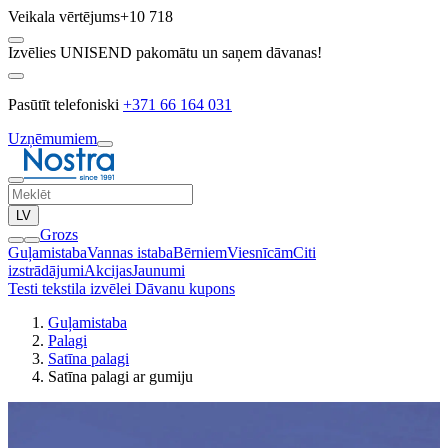
Veikala vērtējums
+10 718
Izvēlies UNISEND pakomātu un saņem dāvanas!
Pasūtīt telefoniski
+371 66 164 031
Uzņēmumiem
LV
Grozs
Guļamistaba
Vannas istaba
Bērniem
Viesnīcām
Citi
izstrādājumi
Akcijas
Jaunumi
Testi tekstila izvēlei
Dāvanu kupons
Guļamistaba
Palagi
Satīna palagi
Satīna palagi ar gumiju