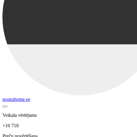
nostrahome.ee
Veikala vērtējums
+10 718
Preču novērtēšana