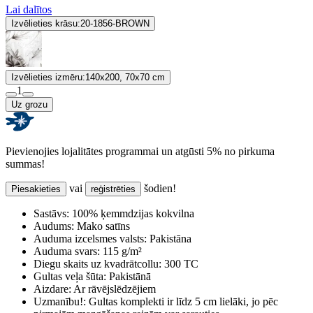
Lai dalītos
Izvēlieties krāsu:
20-1856-BROWN
Izvēlieties izmēru:
140x200, 70x70 cm
1
Uz grozu
Pievienojies lojalitātes programmai un atgūsti 5% no pirkuma
summas!
vai
šodien!
Piesakieties
reģistrēties
Sastāvs:
100% ķemmdzijas kokvilna
Audums:
Mako satīns
Auduma izcelsmes valsts:
Pakistāna
Auduma svars:
115 g/m²
Diegu skaits uz kvadrātcollu:
300 TC
Gultas veļa šūta:
Pakistānā
Aizdare:
Ar rāvējslēdzējiem
Uzmanību!:
Gultas komplekti ir līdz 5 cm lielāki, jo pēc