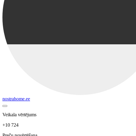
nostrahome.ee
Veikala vērtējums
+10 724
Preču novērtēšana