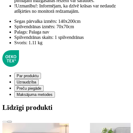
pirmajām mazgāšanas reizēm var sarauties.
!Uzmanību!:
Informējam, ka dzīvē krāsas var nedaudz
atšķirties no monitorā redzamajām.
Segas pārvalka izmērs:
140x200cm
Spilvendrānas izmērs:
70x70cm
Palags:
Palaga nav
Spilvendrānas skaits:
1 spilvendrānas
Svoris:
1.11 kg
Par produktu
Uzraudzība
Preču piegāde
Maksājuma metodes
Līdzīgi produkti