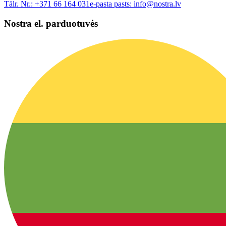
Tālr. Nr.:
+371 66 164 031
e-pasta pasts:
info@nostra.lv
Nostra el. parduotuvės