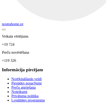
nostrahome.ee
Veikala vērtējums
+10 724
Preču novērtēšana
+119 326
Informācija pircējam
Norēķināšanās veidi
Piegādes nosacījumi
Preču atgriešana
Noteikumi
Privātuma politika
Lojalitātes programma