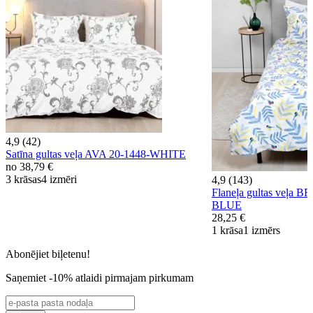
4,9 (42)
Satīna gultas veļa AVA 20-1448-WHITE
no
38,79 €
3 krāsas
4 izmēri
4,9 (143)
Flaneļa gultas veļa 
BLUE
28,25 €
1 krāsa
1 izmērs
Abonējiet biļetenu!
Saņemiet -10% atlaidi pirmajam pirkumam