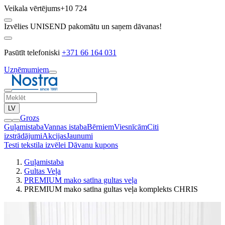
Veikala vērtējums
+10 724
Izvēlies UNISEND pakomātu un saņem dāvanas!
Pasūtīt telefoniski
+371 66 164 031
Uzņēmumiem
LV
Grozs
Guļamistaba
Vannas istaba
Bērniem
Viesnīcām
Citi
izstrādājumi
Akcijas
Jaunumi
Testi tekstila izvēlei
Dāvanu kupons
Guļamistaba
Gultas Veļa
PREMIUM mako satīna gultas veļa
PREMIUM mako satīna gultas veļa komplekts CHRIS