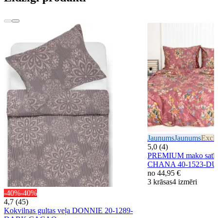
Jaunums
Jaunums
Exclu
5,0 (4)
PREMIUM mako satīna
CHANA 40-1523-D
no
44,95 €
3 krāsas
4 izmēri
-40%
-40%
4,7 (45)
Kokvilnas gultas veļa DONNIE 20-1289-