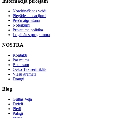
Informācija pircējam
Norēķināšanās veidi
Piegādes nosacījumi
Preču atgriešana
Noteikumi
Privātuma politika
Lojalitātes programma
NOSTRA
Kontakti
Par mums
Biznesam
Oeko-Tex sertifikāts
Viesu grāmata
Draugi
Blog
Gultas Veļa
Dvieļi
Pledi
Palagi