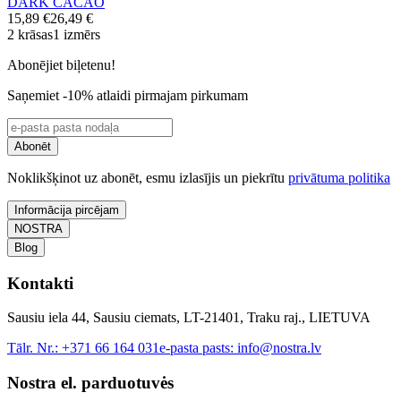
DARK CACAO
15,89 €
26,49 €
2 krāsas
1 izmērs
Abonējiet biļetenu!
Saņemiet -10% atlaidi pirmajam pirkumam
Abonēt
Noklikšķinot uz abonēt, esmu izlasījis un piekrītu
privātuma politika
Informācija pircējam
NOSTRA
Blog
Kontakti
Sausiu iela 44, Sausiu ciemats, LT-21401, Traku raj., LIETUVA
Tālr. Nr.:
+371 66 164 031
e-pasta pasts:
info@nostra.lv
Nostra el. parduotuvės