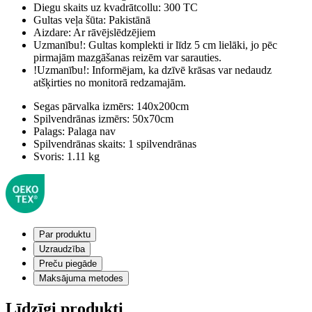
Diegu skaits uz kvadrātcollu:
300 TC
Gultas veļa šūta:
Pakistānā
Aizdare:
Ar rāvējslēdzējiem
Uzmanību!:
Gultas komplekti ir līdz 5 cm lielāki, jo pēc
pirmajām mazgāšanas reizēm var sarauties.
!Uzmanību!:
Informējam, ka dzīvē krāsas var nedaudz
atšķirties no monitorā redzamajām.
Segas pārvalka izmērs:
140x200cm
Spilvendrānas izmērs:
50x70cm
Palags:
Palaga nav
Spilvendrānas skaits:
1 spilvendrānas
Svoris:
1.11 kg
Par produktu
Uzraudzība
Preču piegāde
Maksājuma metodes
Līdzīgi produkti