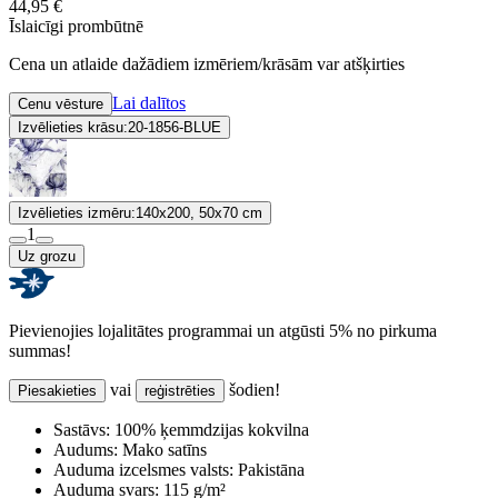
44,95 €
Īslaicīgi prombūtnē
Cena un atlaide dažādiem izmēriem/krāsām var atšķirties
Lai dalītos
Cenu vēsture
Izvēlieties krāsu:
20-1856-BLUE
Izvēlieties izmēru:
140x200, 50x70 cm
1
Uz grozu
Pievienojies lojalitātes programmai un atgūsti 5% no pirkuma
summas!
vai
šodien!
Piesakieties
reģistrēties
Sastāvs:
100% ķemmdzijas kokvilna
Audums:
Mako satīns
Auduma izcelsmes valsts:
Pakistāna
Auduma svars:
115 g/m²