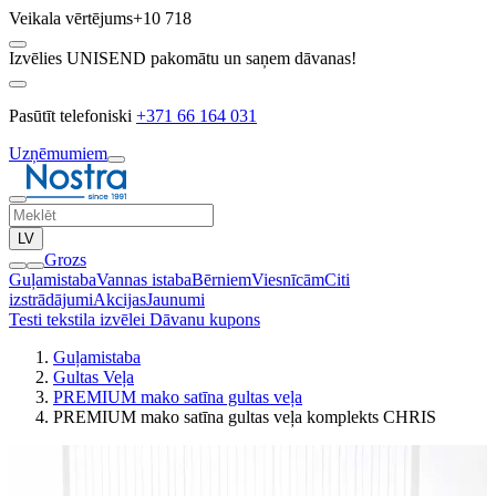
Veikala vērtējums
+10 718
Izvēlies UNISEND pakomātu un saņem dāvanas!
Pasūtīt telefoniski
+371 66 164 031
Uzņēmumiem
LV
Grozs
Guļamistaba
Vannas istaba
Bērniem
Viesnīcām
Citi
izstrādājumi
Akcijas
Jaunumi
Testi tekstila izvēlei
Dāvanu kupons
Guļamistaba
Gultas Veļa
PREMIUM mako satīna gultas veļa
PREMIUM mako satīna gultas veļa komplekts CHRIS