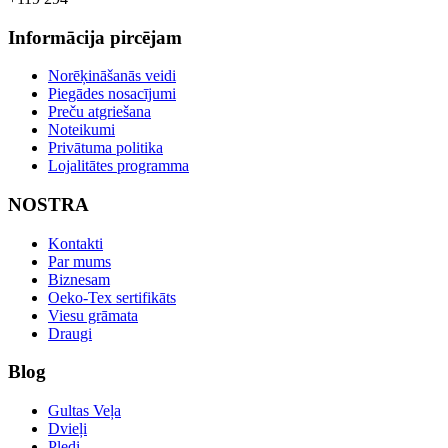
Informācija pircējam
Norēķināšanās veidi
Piegādes nosacījumi
Preču atgriešana
Noteikumi
Privātuma politika
Lojalitātes programma
NOSTRA
Kontakti
Par mums
Biznesam
Oeko-Tex sertifikāts
Viesu grāmata
Draugi
Blog
Gultas Veļa
Dvieļi
Pledi