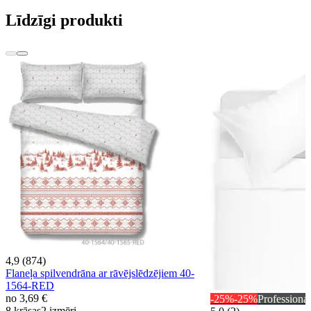
Līdzīgi produkti
4,9 (874)
Flaneļa spilvendrāna ar rāvējslēdzējiem 40-
1564-RED
no
3,69 €
-25%
-25%
Professional
8 krāsas
2 izmēri