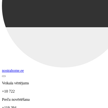
nostrahome.ee
Veikala vērtējums
+10 722
Preču novērtēšana
+119 294