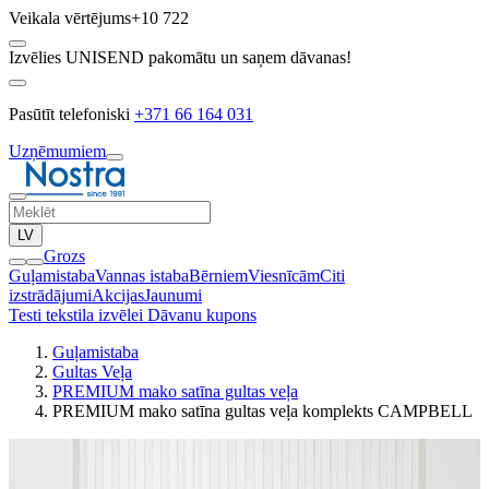
Veikala vērtējums
+10 722
Izvēlies UNISEND pakomātu un saņem dāvanas!
Pasūtīt telefoniski
+371 66 164 031
Uzņēmumiem
LV
Grozs
Guļamistaba
Vannas istaba
Bērniem
Viesnīcām
Citi
izstrādājumi
Akcijas
Jaunumi
Testi tekstila izvēlei
Dāvanu kupons
Guļamistaba
Gultas Veļa
PREMIUM mako satīna gultas veļa
PREMIUM mako satīna gultas veļa komplekts CAMPBELL