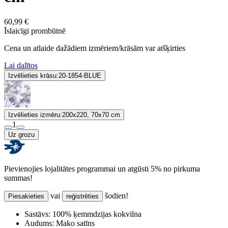
60,99 €
Īslaicīgi prombūtnē
Cena un atlaide dažādiem izmēriem/krāsām var atšķirties
Lai dalītos
Izvēlieties krāsu:
20-1854-BLUE
Izvēlieties izmēru:
200x220, 70x70 cm
1
Uz grozu
Pievienojies lojalitātes programmai un atgūsti 5% no pirkuma
summas!
vai
šodien!
Piesakieties
reģistrēties
Sastāvs:
100% ķemmdzijas kokvilna
Audums:
Mako satīns