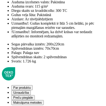
Auduma izcelsmes valsts:
Pakistāna
Auduma svars:
115 g/m²
Diegu skaits uz kvadrātcollu:
300 TC
Gultas veļa šūta:
Pakistānā
Aizdare:
Ar rāvējslēdzējiem
Uzmanību!:
Gultas komplekti ir līdz 5 cm lielāki, jo pēc
pirmajām mazgāšanas reizēm var sarauties.
!Uzmanību!:
Informējam, ka dzīvē krāsas var nedaudz
atšķirties no monitorā redzamajām.
Segas pārvalka izmērs:
200x220cm
Spilvendrānas izmērs:
70x70cm
Palags:
Palaga nav
Spilvendrānas skaits:
2 spilvendrānas
Svoris:
1.726 kg
Par produktu
Uzraudzība
Preču piegāde
Maksājuma metodes