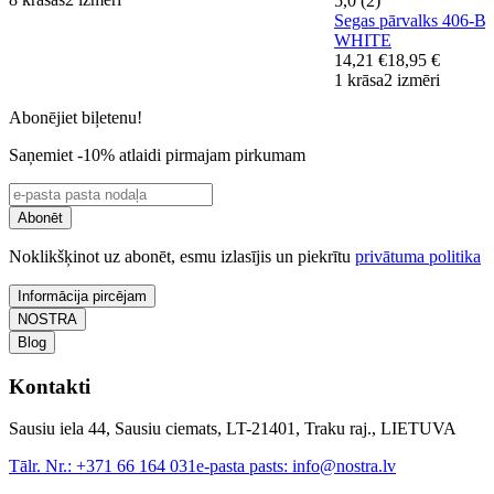
5,0 (2)
Segas pārvalks 406-
WHITE
14,21 €
18,95 €
1 krāsa
2 izmēri
Abonējiet biļetenu!
Saņemiet -10% atlaidi pirmajam pirkumam
Abonēt
Noklikšķinot uz abonēt, esmu izlasījis un piekrītu
privātuma politika
Informācija pircējam
NOSTRA
Blog
Kontakti
Sausiu iela 44, Sausiu ciemats, LT-21401, Traku raj., LIETUVA
Tālr. Nr.:
+371 66 164 031
e-pasta pasts:
info@nostra.lv