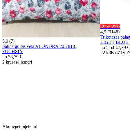
-25%
-25%
4,9 (9146)
Trikotāžas pal
5,0 (7)
LIGHT BLUE
Satīna gultas veļa ALONDRA 20-1818-
no
5,54 €
7,39 €
FUCHSIA
22 krāsas
7 izmē
no
38,79 €
2 krāsas
4 izmēri
Abonējiet biļetenu!