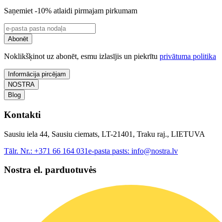
Saņemiet -10% atlaidi pirmajam pirkumam
Abonēt
Noklikšķinot uz abonēt, esmu izlasījis un piekrītu
privātuma politika
Informācija pircējam
NOSTRA
Blog
Kontakti
Sausiu iela 44, Sausiu ciemats, LT-21401, Traku raj., LIETUVA
Tālr. Nr.:
+371 66 164 031
e-pasta pasts:
info@nostra.lv
Nostra el. parduotuvės