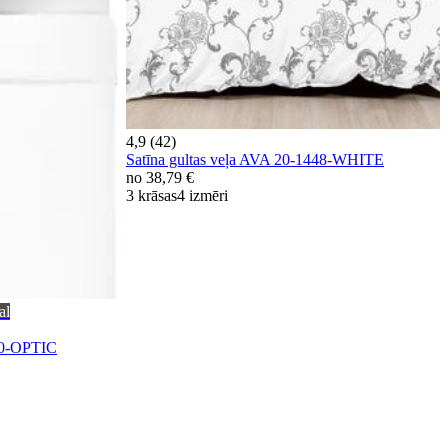
4,9 (42)
Satīna gultas veļa AVA 20-1448-WHITE
no
38,79 €
3 krāsas
4 izmēri
al
00-OPTIC