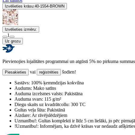
Lai dalītos
Izvēlieties krāsu:
40-1554-BROWN
Izvēlieties izmēru:
1
Uz grozu
Pievienojies lojalitātes programmai un atgūsti 5% no pirkuma summas
vai
šodien!
Piesakieties
reģistrēties
Sastāvs:
100% ķemmdzijas kokvilna
Audums:
Mako satīns
Auduma izcelsmes valsts:
Pakistāna
Auduma svars:
115 g/m²
Diegu skaits uz kvadrātcollu:
300 TC
Gultas veļa šūta:
Pakistānā
Aizdare:
Ar rāvējslēdzējiem
Uzmanību!:
Gultas komplekti ir līdz 5 cm lielāki, jo pēc pirma
!Uzmanību!:
Informējam, ka dzīvē krāsas var nedaudz atšķirti