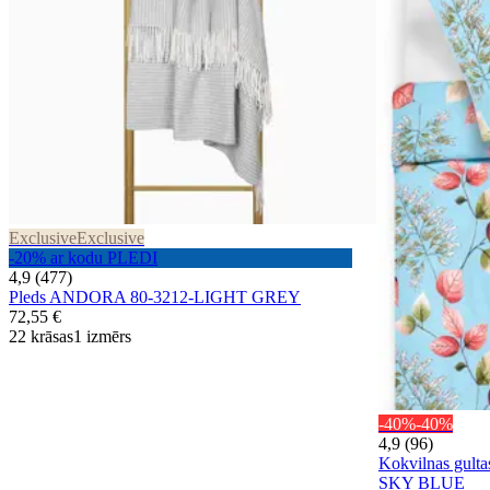
Exclusive
Exclusive
-20% ar kodu PLEDI
4,9 (477)
Pleds ANDORA 80-3212-LIGHT GREY
72,55 €
22 krāsas
1 izmērs
-40%
-40%
4,9 (96)
Kokvilnas gult
SKY BLUE