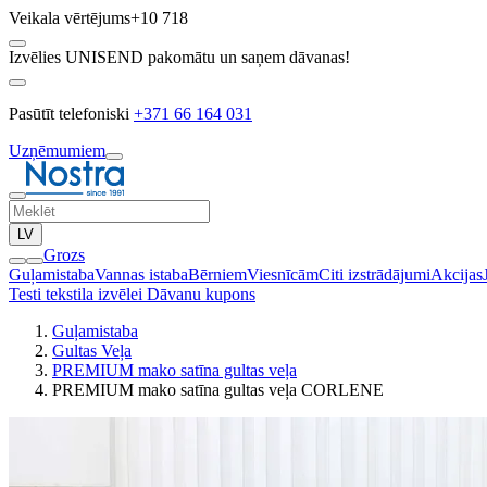
Veikala vērtējums
+10 718
Izvēlies UNISEND pakomātu un saņem dāvanas!
Pasūtīt telefoniski
+371 66 164 031
Uzņēmumiem
LV
Grozs
Guļamistaba
Vannas istaba
Bērniem
Viesnīcām
Citi izstrādājumi
Akcijas
Testi tekstila izvēlei
Dāvanu kupons
Guļamistaba
Gultas Veļa
PREMIUM mako satīna gultas veļa
PREMIUM mako satīna gultas veļa CORLENE