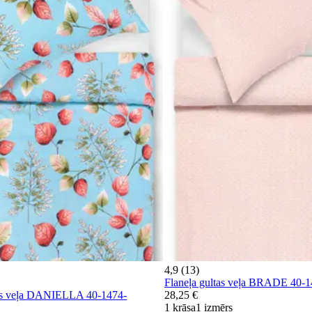
4,9 (13)
Flaneļa gultas veļa BRADE 40-
as veļa DANIELLA 40-1474-
28,25 €
1 krāsa
1 izmērs