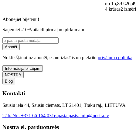
no
15,89 €
26,4
4 krāsas
2 izmēri
Abonējiet biļetenu!
Saņemiet -10% atlaidi pirmajam pirkumam
Abonēt
Noklikšķinot uz abonēt, esmu izlasījis un piekrītu
privātuma politika
Informācija pircējam
NOSTRA
Blog
Kontakti
Sausiu iela 44, Sausiu ciemats, LT-21401, Traku raj., LIETUVA
Tālr. Nr.:
+371 66 164 031
e-pasta pasts:
info@nostra.lv
Nostra el. parduotuvės