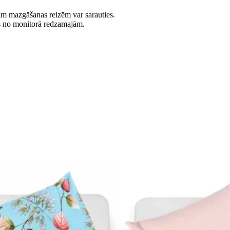
jām mazgāšanas reizēm var sarauties.
es no monitorā redzamajām.