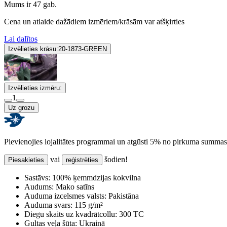
Mums ir 47 gab.
Cena un atlaide dažādiem izmēriem/krāsām var atšķirties
Lai dalītos
Izvēlieties krāsu:
20-1873-GREEN
Izvēlieties izmēru:
1
Uz grozu
Pievienojies lojalitātes programmai un atgūsti 5% no pirkuma summas
vai
šodien!
Piesakieties
reģistrēties
Sastāvs:
100% ķemmdzijas kokvilna
Audums:
Mako satīns
Auduma izcelsmes valsts:
Pakistāna
Auduma svars:
115 g/m²
Diegu skaits uz kvadrātcollu:
300 TC
Gultas veļa šūta:
Ukrainā