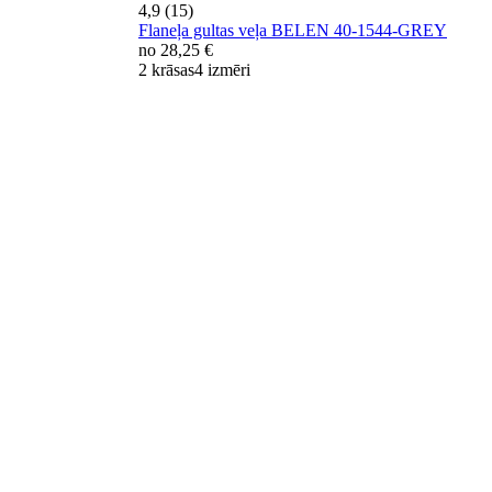
4,9 (15)
Flaneļa gultas veļa BELEN 40-1544-GREY
no
28,25 €
2 krāsas
4 izmēri