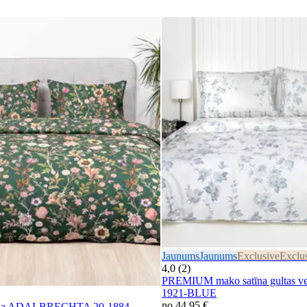
Jaunums
Jaunums
Exclusive
Exclu
4,0 (2)
PREMIUM mako satīna gultas v
1921-BLUE
no
44,95 €
 veļa ADALBRECHTA 20-1884-