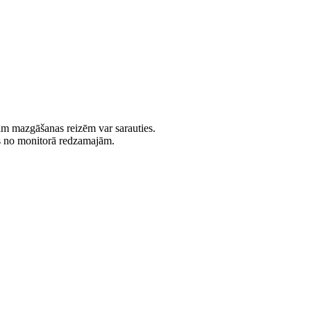
jām mazgāšanas reizēm var sarauties.
es no monitorā redzamajām.