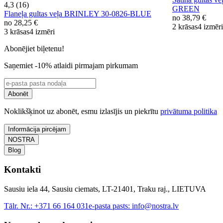
4,3 (16)
GREEN
Flaneļa gultas veļa BRINLEY 30-0826-BLUE
no
38,79 €
no
28,25 €
2 krāsas
4 izmēri
3 krāsas
4 izmēri
Abonējiet biļetenu!
Saņemiet -10% atlaidi pirmajam pirkumam
Abonēt
Noklikšķinot uz abonēt, esmu izlasījis un piekrītu
privātuma politika
Informācija pircējam
NOSTRA
Blog
Kontakti
Sausiu iela 44, Sausiu ciemats, LT-21401, Traku raj., LIETUVA
Tālr. Nr.:
+371 66 164 031
e-pasta pasts:
info@nostra.lv