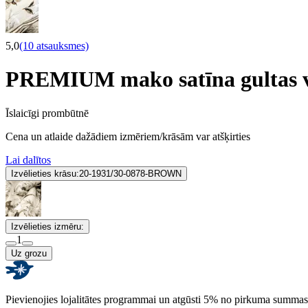
5,0
(10 atsauksmes)
PREMIUM mako satīna gultas
Īslaicīgi prombūtnē
Cena un atlaide dažādiem izmēriem/krāsām var atšķirties
Lai dalītos
Izvēlieties krāsu:
20-1931/30-0878-BROWN
Izvēlieties izmēru:
1
Uz grozu
Pievienojies lojalitātes programmai un atgūsti 5% no pirkuma summas