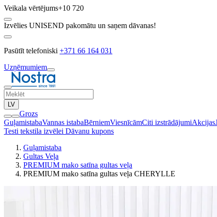
Veikala vērtējums
+10 720
Izvēlies UNISEND pakomātu un saņem dāvanas!
Pasūtīt telefoniski
+371 66 164 031
Uzņēmumiem
LV
Grozs
Guļamistaba
Vannas istaba
Bērniem
Viesnīcām
Citi izstrādājumi
Akcijas
Testi tekstila izvēlei
Dāvanu kupons
Guļamistaba
Gultas Veļa
PREMIUM mako satīna gultas veļa
PREMIUM mako satīna gultas veļa CHERYLLE