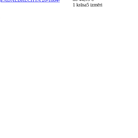
1 krāsa
5 izmēri