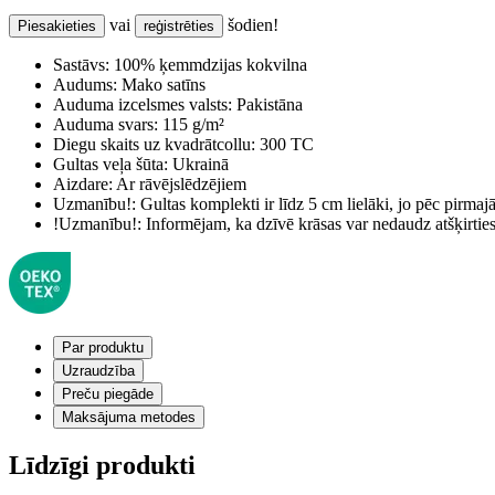
vai
šodien!
Piesakieties
reģistrēties
Sastāvs:
100% ķemmdzijas kokvilna
Audums:
Mako satīns
Auduma izcelsmes valsts:
Pakistāna
Auduma svars:
115 g/m²
Diegu skaits uz kvadrātcollu:
300 TC
Gultas veļa šūta:
Ukrainā
Aizdare:
Ar rāvējslēdzējiem
Uzmanību!:
Gultas komplekti ir līdz 5 cm lielāki, jo pēc pirma
!Uzmanību!:
Informējam, ka dzīvē krāsas var nedaudz atšķirti
Par produktu
Uzraudzība
Preču piegāde
Maksājuma metodes
Līdzīgi produkti