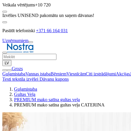
Veikala vērtējums
+10 720
Izvēlies UNISEND pakomātu un saņem dāvanas!
Pasūtīt telefoniski
+371 66 164 031
Uzņēmumiem
LV
Grozs
Guļamistaba
Vannas istaba
Bērniem
Viesnīcām
Citi izstrādājumi
Akcijas
Testi tekstila izvēlei
Dāvanu kupons
Guļamistaba
Gultas Veļa
PREMIUM mako satīna gultas veļa
PREMIUM mako satīna gultas veļa CATERINA