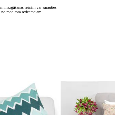
jām mazgāšanas reizēm var sarauties.
es no monitorā redzamajām.