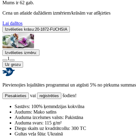
Mums ir 62 gab.
Cena un atlaide dažādiem izmēriem/krāsām var atšķirties
Lai dalītos
Izvēlieties krāsu:
20-1872-FUCHSIA
Izvēlieties izmēru:
1
Uz grozu
Pievienojies lojalitātes programmai un atgūsti 5% no pirkuma summas
vai
šodien!
Piesakieties
reģistrēties
Sastāvs:
100% ķemmdzijas kokvilna
Audums:
Mako satīns
Auduma izcelsmes valsts:
Pakistāna
Auduma svars:
115 g/m²
Diegu skaits uz kvadrātcollu:
300 TC
Gultas veļa šūta:
Ukrainā