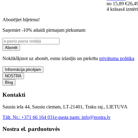
no
15,89 €
26,4
4 krāsas
4 izmēri
Abonējiet biļetenu!
Saņemiet -10% atlaidi pirmajam pirkumam
Abonēt
Noklikšķinot uz abonēt, esmu izlasījis un piekrītu
privātuma politika
Informācija pircējam
NOSTRA
Blog
Kontakti
Sausiu iela 44, Sausiu ciemats, LT-21401, Traku raj., LIETUVA
Tālr. Nr.:
+371 66 164 031
e-pasta pasts:
info@nostra.lv
Nostra el. parduotuvės