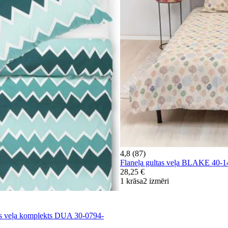
4,8 (87)
Flaneļa gultas veļa BLAKE 40
28,25 €
1 krāsa
2 izmēri
as veļa komplekts DUA 30-0794-