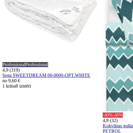
Professional
Professional
4,9 (319)
Sega SWEETDREAM 00-0000-OPT.WHITE
no
9,60 €
1 krāsa
8 izmēri
-40%
-40%
4,8 (32)
Kokvilnas gult
PETROL