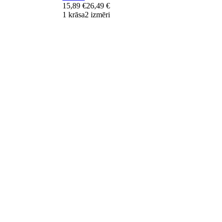
15,89 €
26,49 €
1 krāsa
2 izmēri