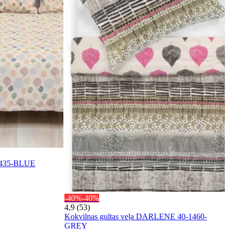
-1435-BLUE
-40%
-40%
4,9 (53)
Kokvilnas gultas veļa DARLENE 40-1460-
GREY