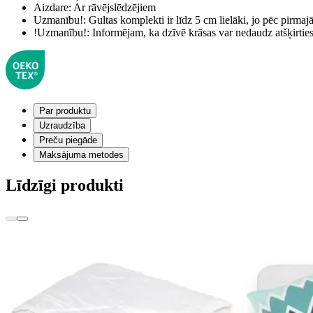
Aizdare:
Ar rāvējslēdzējiem
Uzmanību!:
Gultas komplekti ir līdz 5 cm lielāki, jo pēc pirma
!Uzmanību!:
Informējam, ka dzīvē krāsas var nedaudz atšķirti
Par produktu
Uzraudzība
Preču piegāde
Maksājuma metodes
Līdzīgi produkti