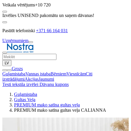
Veikala vērtējums
+10 720
Izvēlies UNISEND pakomātu un saņem dāvanas!
Pasūtīt telefoniski
+371 66 164 031
Uzņēmumiem
LV
Grozs
Guļamistaba
Vannas istaba
Bērniem
Viesnīcām
Citi
izstrādājumi
Akcijas
Jaunumi
Testi tekstila izvēlei
Dāvanu kupons
Guļamistaba
Gultas Veļa
PREMIUM mako satīna gultas veļa
PREMIUM mako satīna gultas veļa CALIANNA