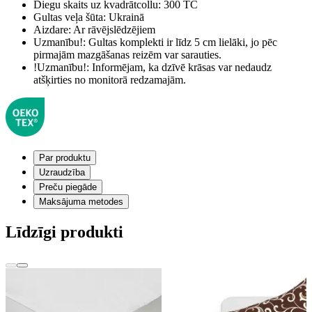
Diegu skaits uz kvadrātcollu:
300 TC
Gultas veļa šūta:
Ukrainā
Aizdare:
Ar rāvējslēdzējiem
Uzmanību!:
Gultas komplekti ir līdz 5 cm lielāki, jo pēc
pirmajām mazgāšanas reizēm var sarauties.
!Uzmanību!:
Informējam, ka dzīvē krāsas var nedaudz
atšķirties no monitorā redzamajām.
Par produktu
Uzraudzība
Preču piegāde
Maksājuma metodes
Līdzīgi produkti