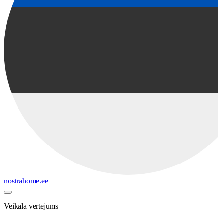
nostrahome.ee
Veikala vērtējums