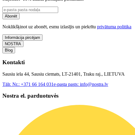
Abonēt
Noklikšķinot uz abonēt, esmu izlasījis un piekrītu
privātuma politika
Informācija pircējam
NOSTRA
Blog
Kontakti
Sausiu iela 44, Sausiu ciemats, LT-21401, Traku raj., LIETUVA
Tālr. Nr.:
+371 66 164 031
e-pasta pasts:
info@nostra.lv
Nostra el. parduotuvės