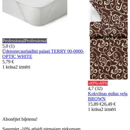
Professional
Professional
5,0 (1)
Ūdensnecaurlaidīgi palagi TERRY 00-0000-
OPTIC WHITE
5,79 €
1 krāsa
2 izmēri
-40%
-40%
4,7 (32)
Kokvilnas gultas veļa
BROWN
15,89 €
26,49 €
1 krāsa
2 izmēri
Abonējiet biļetenu!
Saņemiet -10% atlaidi pirmajam pirkumam