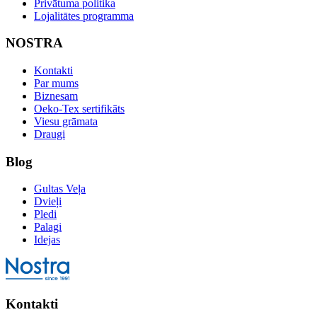
Privātuma politika
Lojalitātes programma
NOSTRA
Kontakti
Par mums
Biznesam
Oeko-Tex sertifikāts
Viesu grāmata
Draugi
Blog
Gultas Veļa
Dvieļi
Pledi
Palagi
Idejas
Kontakti