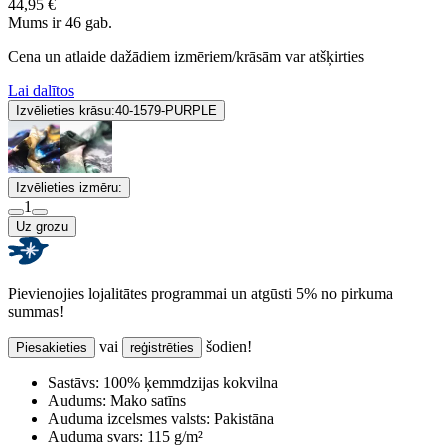
44,95 €
Mums ir 46 gab.
Cena un atlaide dažādiem izmēriem/krāsām var atšķirties
Lai dalītos
Izvēlieties krāsu:
40-1579-PURPLE
Izvēlieties izmēru:
1
Uz grozu
Pievienojies lojalitātes programmai un atgūsti 5% no pirkuma
summas!
vai
šodien!
Piesakieties
reģistrēties
Sastāvs:
100% ķemmdzijas kokvilna
Audums:
Mako satīns
Auduma izcelsmes valsts:
Pakistāna
Auduma svars:
115 g/m²