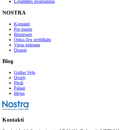
Lojalitātes programma
NOSTRA
Kontakti
Par mums
Biznesam
Oeko-Tex sertifikāts
Viesu grāmata
Draugi
Blog
Gultas Veļa
Dvieļi
Pledi
Palagi
Idejas
Kontakti