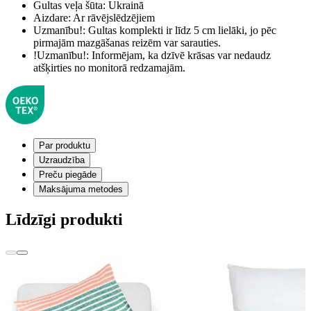
Gultas veļa šūta:
Ukrainā
Aizdare:
Ar rāvējslēdzējiem
Uzmanību!:
Gultas komplekti ir līdz 5 cm lielāki, jo pēc
pirmajām mazgāšanas reizēm var sarauties.
!Uzmanību!:
Informējam, ka dzīvē krāsas var nedaudz
atšķirties no monitorā redzamajām.
Par produktu
Uzraudzība
Preču piegāde
Maksājuma metodes
Līdzīgi produkti