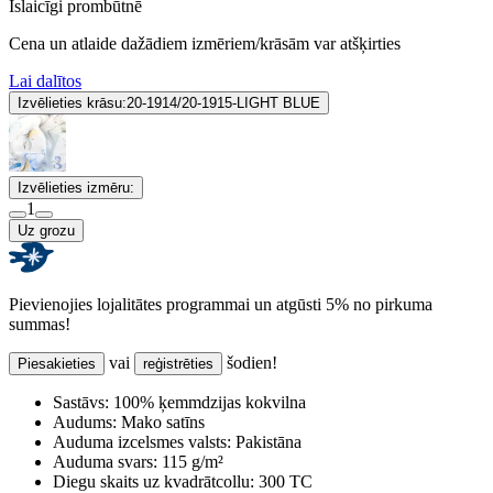
Īslaicīgi prombūtnē
Cena un atlaide dažādiem izmēriem/krāsām var atšķirties
Lai dalītos
Izvēlieties krāsu:
20-1914/20-1915-LIGHT BLUE
Izvēlieties izmēru:
1
Uz grozu
Pievienojies lojalitātes programmai un atgūsti 5% no pirkuma
summas!
vai
šodien!
Piesakieties
reģistrēties
Sastāvs:
100% ķemmdzijas kokvilna
Audums:
Mako satīns
Auduma izcelsmes valsts:
Pakistāna
Auduma svars:
115 g/m²
Diegu skaits uz kvadrātcollu:
300 TC