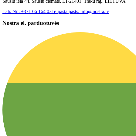
Sausiu iela 44, Sausiu ciemats, LT-21401, Traku raj., LIETUVA
Tālr. Nr.:
+371 66 164 031
e-pasta pasts:
info@nostra.lv
Nostra el. parduotuvės