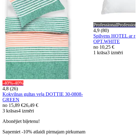
Professional
Profession
4,9 (80)
Spilvens HOTEL ar rāv
OPT.WHITE
no
10,25 €
1 krāsa
3 izmēri
-40%
-40%
4,8 (26)
Kokvilnas gultas veļa DOTTIE 30-0808-
GREEN
no
15,89 €
26,49 €
3 krāsas
4 izmēri
Abonējiet biļetenu!
Saņemiet -10% atlaidi pirmajam pirkumam