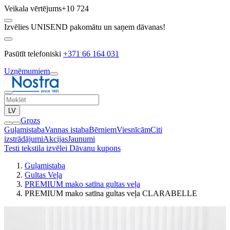
Veikala vērtējums
+10 724
Izvēlies UNISEND pakomātu un saņem dāvanas!
Pasūtīt telefoniski
+371 66 164 031
Uzņēmumiem
LV
Grozs
Guļamistaba
Vannas istaba
Bērniem
Viesnīcām
Citi
izstrādājumi
Akcijas
Jaunumi
Testi tekstila izvēlei
Dāvanu kupons
Guļamistaba
Gultas Veļa
PREMIUM mako satīna gultas veļa
PREMIUM mako satīna gultas veļa CLARABELLE