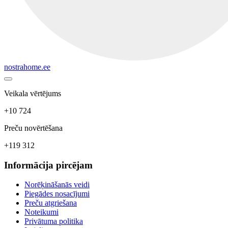
nostrahome.ee
Veikala vērtējums
+10 724
Preču novērtēšana
+119 312
Informācija pircējam
Norēķināšanās veidi
Piegādes nosacījumi
Preču atgriešana
Noteikumi
Privātuma politika