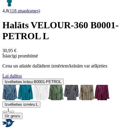
4,8
(118 atsauksmes)
Halāts VELOUR-360 B0001-
PETROL L
30,95 €
Īslaicīgi prombūtnē
Cena un atlaide dažādiem izmēriem/krāsām var atšķirties
Lai dalītos
Izvēlieties krāsu:
B0001-PETROL
Izvēlieties izmēru:
L
1
Uz grozu