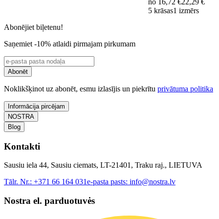
no
16,72 €
22,29 €
5 krāsas
1 izmērs
Abonējiet biļetenu!
Saņemiet -10% atlaidi pirmajam pirkumam
Abonēt
Noklikšķinot uz abonēt, esmu izlasījis un piekrītu
privātuma politika
Informācija pircējam
NOSTRA
Blog
Kontakti
Sausiu iela 44, Sausiu ciemats, LT-21401, Traku raj., LIETUVA
Tālr. Nr.:
+371 66 164 031
e-pasta pasts:
info@nostra.lv
Nostra el. parduotuvės