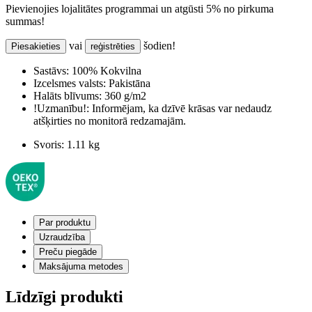
Pievienojies lojalitātes programmai un atgūsti 5% no pirkuma
summas!
vai
šodien!
Piesakieties
reģistrēties
Sastāvs:
100% Kokvilna
Izcelsmes valsts:
Pakistāna
Halāts blīvums:
360 g/m2
!Uzmanību!:
Informējam, ka dzīvē krāsas var nedaudz
atšķirties no monitorā redzamajām.
Svoris:
1.11 kg
Par produktu
Uzraudzība
Preču piegāde
Maksājuma metodes
Līdzīgi produkti