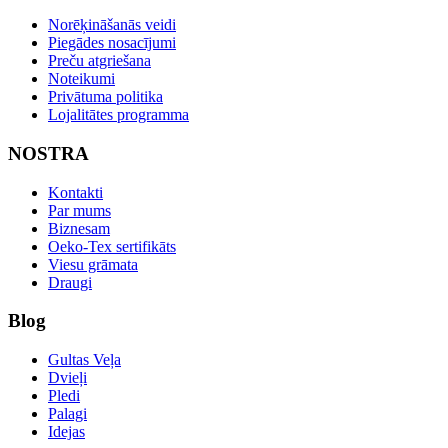
Norēķināšanās veidi
Piegādes nosacījumi
Preču atgriešana
Noteikumi
Privātuma politika
Lojalitātes programma
NOSTRA
Kontakti
Par mums
Biznesam
Oeko-Tex sertifikāts
Viesu grāmata
Draugi
Blog
Gultas Veļa
Dvieļi
Pledi
Palagi
Idejas