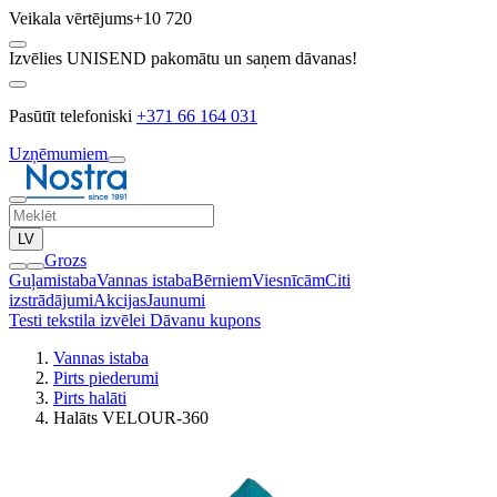
Veikala vērtējums
+10 720
Izvēlies UNISEND pakomātu un saņem dāvanas!
Pasūtīt telefoniski
+371 66 164 031
Uzņēmumiem
LV
Grozs
Guļamistaba
Vannas istaba
Bērniem
Viesnīcām
Citi
izstrādājumi
Akcijas
Jaunumi
Testi tekstila izvēlei
Dāvanu kupons
Vannas istaba
Pirts piederumi
Pirts halāti
Halāts VELOUR-360