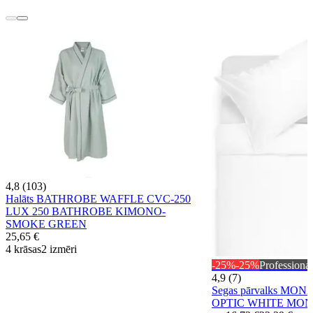
4,8 (103)
Halāts BATHROBE WAFFLE CVC-250
LUX 250 BATHROBE KIMONO-
SMOKE GREEN
25,65 €
4 krāsas
2 izmēri
-25%
-25%
Professional
4,9 (7)
Segas pārvalks MON
OPTIC WHITE MON