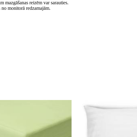
jām mazgāšanas reizēm var sarauties.
es no monitorā redzamajām.