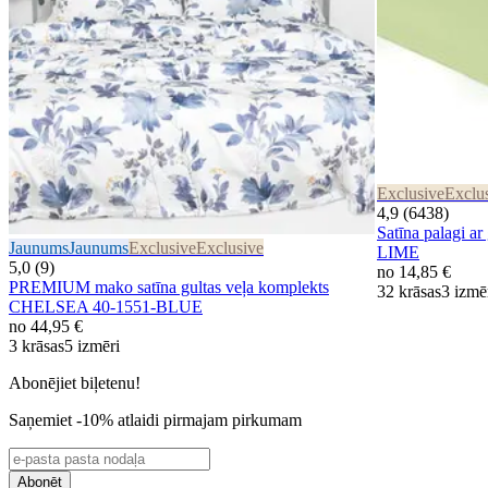
Exclusive
Exclu
4,9 (6438)
Satīna palagi
Jaunums
Jaunums
Exclusive
Exclusive
LIME
5,0 (9)
no
14,85 €
PREMIUM mako satīna gultas veļa komplekts
32 krāsas
3 izmē
CHELSEA 40-1551-BLUE
no
44,95 €
3 krāsas
5 izmēri
Abonējiet biļetenu!
Saņemiet -10% atlaidi pirmajam pirkumam
Abonēt