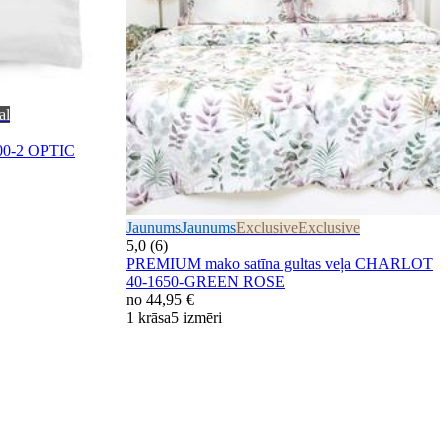
al
00-2 OPTIC
Jaunums
Jaunums
Exclusive
Exclusive
5,0 (6)
PREMIUM mako satīna gultas veļa CHARLOT
40-1650-GREEN ROSE
no
44,95 €
1 krāsa
5 izmēri