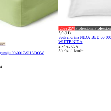
-25%
-25%
Professional
Profession
5,0 (11)
Spilvendrāna NIDA-BED 00-00
WHITE NIDA
sive
2,74 €
3,65 €
3 krāsas
1 izmērs
 ar gumiju 00-0017-SHADOW
ri