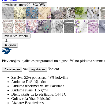
Lai dalītos
Izvēlieties krāsu:
20-1893-RED
Izvēlieties izmēru:
1
Uz grozu
Pievienojies lojalitātes programmai un atgūsti 5% no pirkuma summas
vai
šodien!
Piesakieties
reģistrēties
Sastāvs:
52% poliesters, 48% kokvilna
Audums:
Dažādšķiedru
Auduma izcelsmes valsts:
Pakistāna
Auduma svars:
115 g/m²
Diegu skaits uz kvadrātcollu:
144 TC
Gultas veļa šūta:
Pakistānā
Aizdare:
Bez aizdares