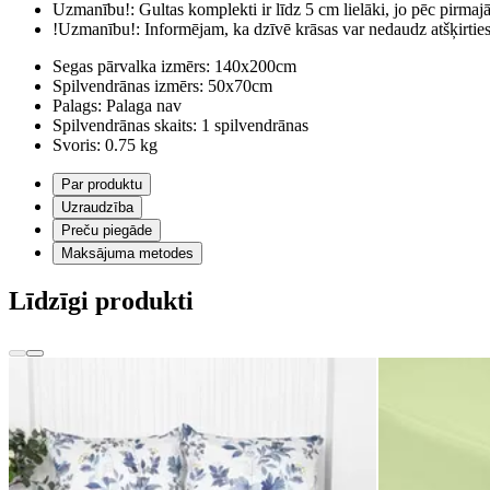
Uzmanību!:
Gultas komplekti ir līdz 5 cm lielāki, jo pēc pirma
!Uzmanību!:
Informējam, ka dzīvē krāsas var nedaudz atšķirti
Segas pārvalka izmērs:
140x200cm
Spilvendrānas izmērs:
50x70cm
Palags:
Palaga nav
Spilvendrānas skaits:
1 spilvendrānas
Svoris:
0.75 kg
Par produktu
Uzraudzība
Preču piegāde
Maksājuma metodes
Līdzīgi produkti