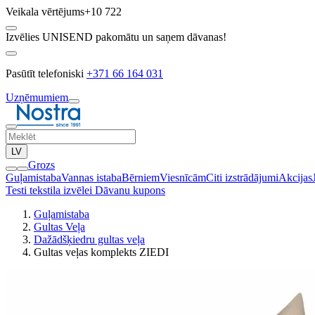
Veikala vērtējums
+10 722
Izvēlies UNISEND pakomātu un saņem dāvanas!
Pasūtīt telefoniski
+371 66 164 031
Uzņēmumiem
LV
Grozs
Guļamistaba
Vannas istaba
Bērniem
Viesnīcām
Citi izstrādājumi
Akcijas
Testi tekstila izvēlei
Dāvanu kupons
Guļamistaba
Gultas Veļa
Dažādšķiedru gultas veļa
Gultas veļas komplekts ZIEDI